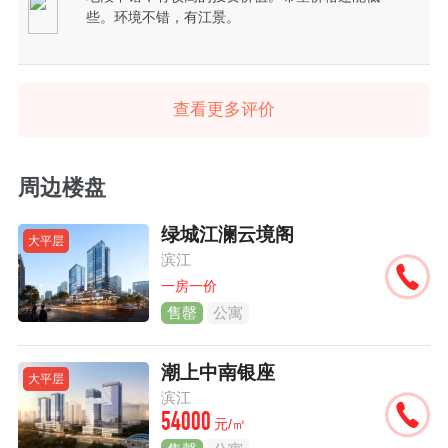
些。环境不错，有江景。
查看更多评价
周边楼盘
绿城江澜云境阁
大平层
滨江
一房一价
售罄
公寓
潮上中南银座
大平层
滨江
54000
元/㎡