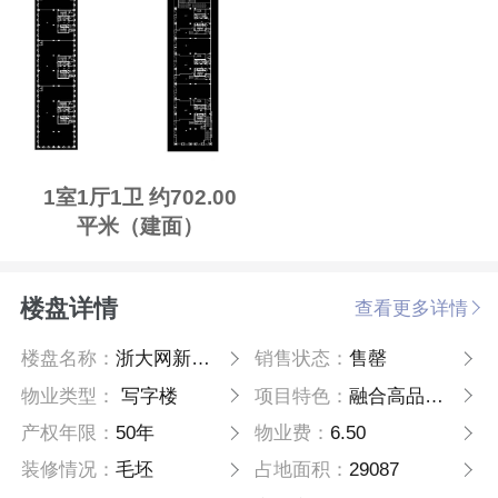
1室1厅1卫 约702.00
平米（建面）
楼盘详情
查看更多详情
楼盘名称：
浙大网新双城国际
销售状态：
售罄
物业类型：
写字楼
项目特色：
融合高品质的生活享受与精致的艺术品位
产权年限：
50年
物业费：
6.50
装修情况：
毛坯
占地面积：
29087