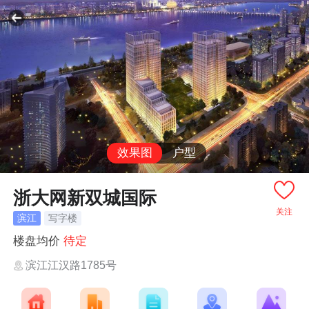
效果图
户型
浙大网新双城国际
关注
滨江
写字楼
楼盘均价
待定
滨江江汉路1785号