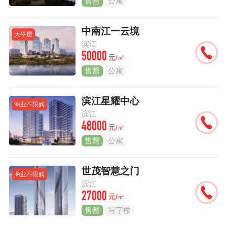
售罄
公寓
中南江一云境
大平层
滨江
50000
元/㎡
售罄
公寓
滨江星耀中心
商业不限购
滨江
48000
元/㎡
售罄
公寓
世茂智慧之门
商业不限购
滨江
27000
元/㎡
售罄
写字楼