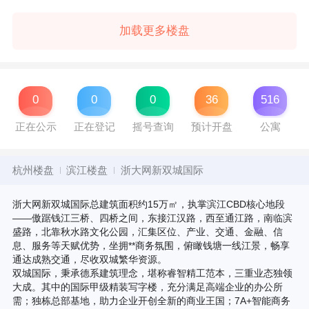
加载更多楼盘
0
0
0
36
516
正在公示
正在登记
摇号查询
预计开盘
公寓
杭州楼盘
滨江楼盘
浙大网新双城国际
浙大网新双城国际总建筑面积约15万㎡，执掌滨江CBD核心地段
——傲踞钱江三桥、四桥之间，东接江汉路，西至通江路，南临滨
盛路，北靠秋水路文化公园，汇集区位、产业、交通、金融、信
息、服务等天赋优势，坐拥**商务氛围，俯瞰钱塘一线江景，畅享
通达成熟交通，尽收双城繁华资源。
双城国际，秉承德系建筑理念，堪称睿智精工范本，三重业态独领
大成。其中的国际甲级精装写字楼，充分满足高端企业的办公所
需；独栋总部基地，助力企业开创全新的商业王国；7A+智能商务