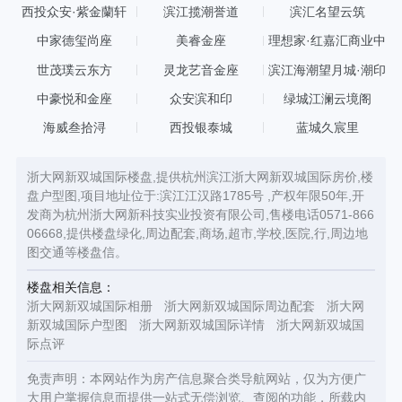
西投众安·紫金蘭轩
滨江揽潮誉道
滨汇名望云筑
中家德玺尚座
美睿金座
理想家·红嘉汇商业中
心
世茂璞云东方
灵龙艺音金座
滨江海潮望月城·潮印
中豪悦和金座
众安滨和印
绿城江澜云境阁
海威叁拾浔
西投银泰城
蓝城久宸里
浙大网新双城国际楼盘,提供杭州滨江浙大网新双城国际房价,楼
盘户型图,项目地址位于:滨江江汉路1785号 ,产权年限50年,开
发商为杭州浙大网新科技实业投资有限公司,售楼电话0571-866
06668,提供楼盘绿化,周边配套,商场,超市,学校,医院,行,周边地
图交通等楼盘信。
楼盘相关信息：
浙大网新双城国际相册
浙大网新双城国际周边配套
浙大网
新双城国际户型图
浙大网新双城国际详情
浙大网新双城国
际点评
免责声明：本网站作为房产信息聚合类导航网站，仅为方便广
大用户掌握信息而提供一站式无偿浏览、查阅的功能，所载内