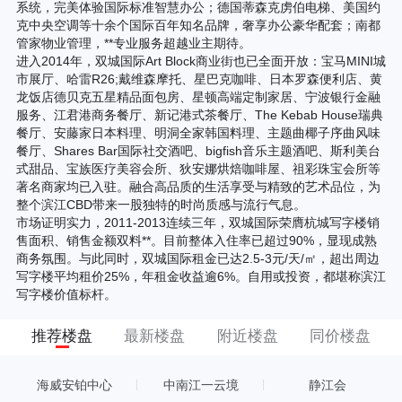
系统，完美体验国际标准智慧办公；德国蒂森克虏伯电梯、美国约
克中央空调等十余个国际百年知名品牌，奢享办公豪华配套；南都
管家物业管理，**专业服务超越业主期待。
进入2014年，双城国际Art Block商业街也已全面开放：宝马MINI城
市展厅、哈雷R26;戴维森摩托、星巴克咖啡、日本罗森便利店、黄
龙饭店德贝克五星精品面包房、星顿高端定制家居、宁波银行金融
服务、江君港商务餐厅、新记港式茶餐厅、The Kebab House瑞典
餐厅、安藤家日本料理、明洞全家韩国料理、主题曲椰子序曲风味
餐厅、Shares Bar国际社交酒吧、bigfish音乐主题酒吧、斯利美台
式甜品、宝族医疗美容会所、狄安娜烘焙咖啡屋、祖彩珠宝会所等
著名商家均已入驻。融合高品质的生活享受与精致的艺术品位，为
整个滨江CBD带来一股独特的时尚质感与流行气息。
市场证明实力，2011-2013连续三年，双城国际荣膺杭城写字楼销
售面积、销售金额双料**。目前整体入住率已超过90%，显现成熟
商务氛围。与此同时，双城国际租金已达2.5-3元/天/㎡，超出周边
写字楼平均租价25%，年租金收益逾6%。自用或投资，都堪称滨江
写字楼价值标杆。
推荐楼盘
最新楼盘
附近楼盘
同价楼盘
海威安铂中心
中南江一云境
静江会