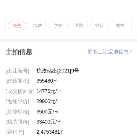
公交
地铁
学校
医院
银行
购物
土拍信息
更多土让宗地信息
[出让编号]
杭政储出[2021]9号
[建筑面积]
355480㎡
[成交楼面价]
14776元/㎡
[毛坯限价]
29900元/㎡
[装修标准]
3500元/㎡
[精装限价]
33400元/㎡
[容积率]
2.47534817