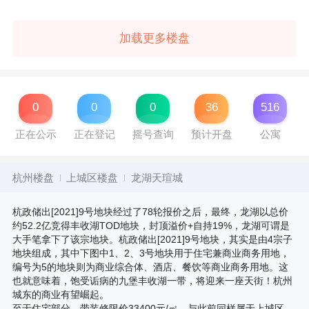
加载更多楼盘
0
0
0
36
516
正在公示
正在登记
摇号查询
预计开盘
公寓
杭州楼盘
上城区楼盘
龙湖天瑄城
杭政储出[2021]9号地块经过了78轮报价之后，最终，龙湖以总价
约52.2亿竞得丰收湖TOD地块，封顶溢价+自持19%，龙湖可谓是
大手笔拿下了该宗地块。杭政储出[2021]9号地块，其实是由4宗子
地块组成，其中下图中1、2、3号地块用于住宅兼商业商务用地，
编号为5的地块则为商业综合体、酒店、餐饮等商业商务用地。这
也就意味着，饱受诟病的九堡丰收湖一带，将迎来一座天街！杭州
城东的商业有望崛起。
至于住宅部分，带装修限价33400元/㎡，与此前同样属于上城区，