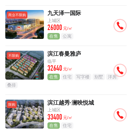
九天泽一国际
商业不限购
上城区
26000
元/㎡
在售
公寓
滨江春曼雅庐
不限购
临平
32640
元/㎡
在售
住宅
写字楼
别墅
洋房
叠排
滨江越秀·澜映悦城
限购
上城区
33400
元/㎡
在售
住宅