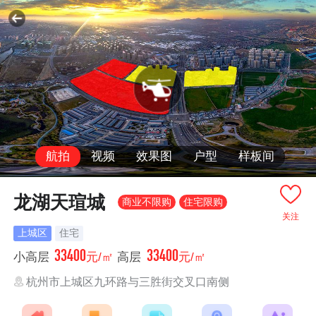
航拍
视频
效果图
户型
样板间
龙湖天瑄城
商业不限购
住宅限购
关注
上城区
住宅
33400
33400
小高层
元/㎡
高层
元/㎡
杭州市上城区九环路与三胜街交叉口南侧