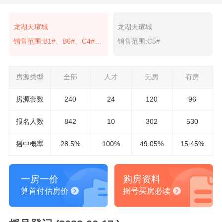
龙湖天瑄城
龙湖天瑄城
销售范围:B1#、B6#、C4#、C6#
销售范围:C5#
房源类型
全部
人才
无房
有房
房源套数
240
24
120
96
报名
人数
842
10
302
530
摇中概率
28.5%
100%
49.05%
15.45%
一房一价
购房资料
算首付估房价
摇号买房必读