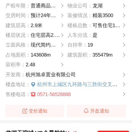
产权年限：
普通商品住房用地70、商业商务用地40年
物业公司：
龙湖
交房时间：
预计24年年底，以合同为准
装修情况：
精装3500
建筑层高：
2.9米
楼栋总数：
可售住宅13幢，可售商住13幢
楼层状况：
住宅层高2.9米，商住高层3.4米，商住墅级3.7米
人车分流：
是
立面风格：
现代简约风格
自持率：
19
占地面积：
143608m
建筑面积：
355479m
容积率：
2.48
开发商：
杭州旭卓置业有限公司
楼盘地址：
杭州市上城区九环路与三胜街交叉口南侧
售楼电话：
0571-56528888
变价通知
开盘通知