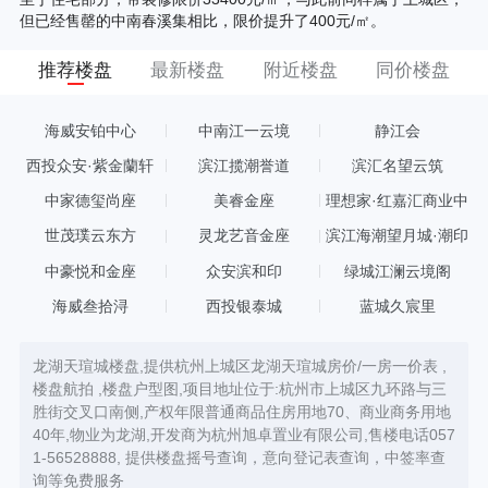
但已经售罄的中南春溪集相比，限价提升了400元/㎡。
推荐楼盘
最新楼盘
附近楼盘
同价楼盘
海威安铂中心
中南江一云境
静江会
西投众安·紫金蘭轩
滨江揽潮誉道
滨汇名望云筑
中家德玺尚座
美睿金座
理想家·红嘉汇商业中
心
世茂璞云东方
灵龙艺音金座
滨江海潮望月城·潮印
中豪悦和金座
众安滨和印
绿城江澜云境阁
海威叁拾浔
西投银泰城
蓝城久宸里
龙湖天瑄城楼盘,提供杭州上城区龙湖天瑄城房价/一房一价表 ,
楼盘航拍 ,楼盘户型图,项目地址位于:杭州市上城区九环路与三
胜街交叉口南侧,产权年限普通商品住房用地70、商业商务用地
40年,物业为龙湖,开发商为杭州旭卓置业有限公司,售楼电话057
1-56528888, 提供楼盘摇号查询，意向登记表查询，中签率查
询等免费服务