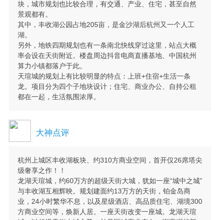
块，城市规划也比较合理，有交通、产业、住宅，甚至自然
景观都有。
其中，丰收湖公园占地205亩，是金沙湖后杭州又一个人工
湖。
另外，地铁四期规划也有一条南北快线穿过这里，站点大概
率会设在天街附近。楼盘周边抖音电商直播基地、中国杭州
算力小镇都落户于此。
天瑄城的规划上有比较明显的特点：上班+住宿+生活一条
龙。项目分为四个子地块设计；住宅、商业办公、自持公租
都在一起，生活氛围浓厚。
大神点评
杭州上城区丰收湖板块、约310方商业空间，首开仅26席塔尖
级奢享之作！！
龙湖天瑄城，约60万方的超级天街大城，犹如一座“城中之城”
与丰收湖互相辉映。规划建面约13万方的天街，铂金岛商
业，24小时繁华不息，以及星级酒店、高品质住宅、湖境300
方商业空间等，焕新人居。一座天街改变一座城。龙湖天瑄