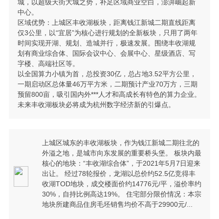
城，以超级天街大城之势，补足区域商业空白，澎湃崛起新
中心。
区域优势：上城区丰收湖板块，距离钱江新城二期直线距离
仅3公里，以“宜居”为核心进行规划的全新板块，只用了两年
时间实现开湖、规划、造城并行，极速发展。围绕丰收湖规
划有商业综合体、国际会议中心、会展中心、星级酒店、写
字楼、高端社区等。
以全国算力小镇为首，总投资30亿，总占地3.52平方公里，
一期启动区总体量46万平方米，二期预计产业70万方，三期
预留800亩，吸引国内外***人才和高成长有特色的算力企业。
未来丰收湖板块必将成为杭州数字经济新的引爆点。
上城区城东的丰收湖板块，作为钱江新城二期往北的
外溢之地，是城市向东发展的重要桥头堡。 板块内最
核心的地块：“丰收湖综合体”，于2021年5月7日迎来
出让。 经过78轮报价，龙湖以总价约52.5亿竞得丰
收湖TOD地块，成交楼面价约14776元/平，溢价率约
30%，自持比例高达19%。 住宅部分限价情况：本宗
地块所建商品住房毛坯销售均价不高于29900元/...