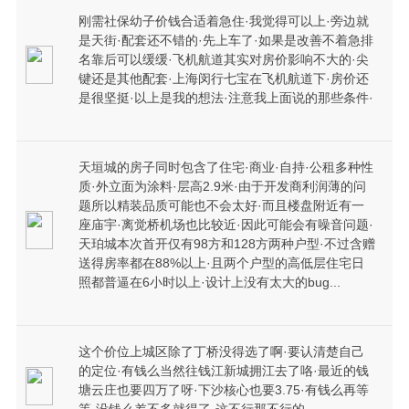
刚需社保幼子价钱合适着急住·我觉得可以上·旁边就
是天街·配套还不错的·先上车了·如果是改善不着急排
名靠后可以缓缓·飞机航道其实对房价影响不大的·尖
键还是其他配套·上海闵行七宝在飞机航道下·房价还
是很坚挺·以上是我的想法·注意我上面说的那些条件·
天垣城的房子同时包含了住宅·商业·自持·公租多种性
质·外立面为涂料·层高2.9米·由于开发商利润薄的问
题所以精装品质可能也不会太好·而且楼盘附近有一
座庙宇·离觉桥机场也比较近·因此可能会有噪音问题·
天珀城本次首开仅有98方和128方两种户型·不过含赠
送得房率都在88%以上·且两个户型的高低层住宅日
照都普逼在6小时以上·设计上没有太大的bug...
这个价位上城区除了丁桥没得选了啊·要认清楚自己
的定位·有钱么当然往钱江新城拥江去了咯·最近的钱
塘云庄也要四万了呀·下沙核心也要3.75·有钱么再等
等·没钱么差不多就得了·这不行那不行的