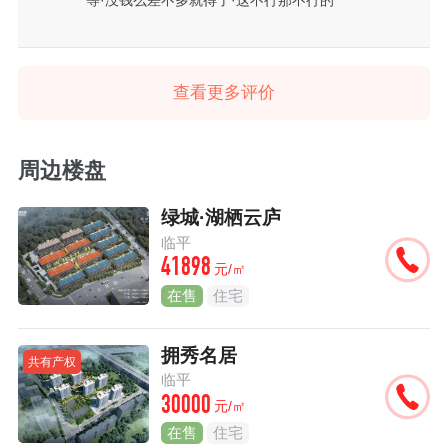
查看更多评价
周边楼盘
绿城·湖栖云庐
临平
41898
元/㎡
在售
住宅
拥秀名居
共有产权
临平
30000
元/㎡
在售
住宅