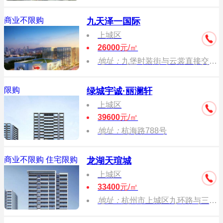
商业不限购
九天泽一国际
上城区
26000
元/㎡
地址：
九堡时装街与云裳直接交叉口
限购
绿城宇诚·丽澜轩
上城区
39600
元/㎡
地址：
杭海路788号
商业不限购
住宅限购
龙湖天瑄城
上城区
33400
元/㎡
地址：
杭州市上城区九环路与三胜街交叉口南侧