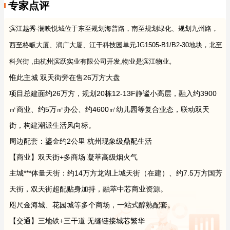
专家点评
滨江越秀·澜映悦城位于东至规划海普路，南至规划绿化、规划九州路，
西至格畈大厦、润广大厦、江干科技园单元JG1505-B1/B2-30地块，北至
科兴街 ,由杭州滨跃实业有限公司开发,物业是滨江物业。
惟此主城 双天街旁在售26万方大盘
项目总建面约26万方，规划20栋12-13F静谧小高层，融入约3900
㎡商业、约5万㎡办公、约4600㎡幼儿园等复合业态，联动双天
街，构建潮派生活风向标。
周边配套：鎏金约2公里 杭州现象级鼎配生活
【商业】双天街+多商场 凝萃高级烟火气
主城***体量天街：约14万方龙湖上城天街（在建）、约7.5万方国芳
天街，双天街超配贴身加持，融萃中芯商业资源。
咫尺金海城、花园城等多个商场，一站式醇熟配套。
【交通】三地铁+三干道 无缝链接城芯繁华