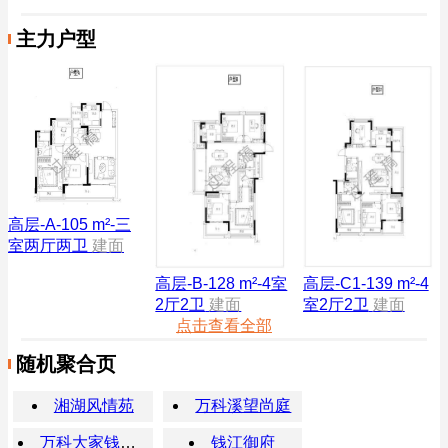
主力户型
高层-A-105 m²-三
室两厅两卫
建面
高层-B-128 m²-4室
高层-C1-139 m²-4
2厅2卫
建面
室2厅2卫
建面
点击查看全部
随机聚合页
湘湖风情苑
万科溪望尚庭
万科大家钱塘府
钱江御府