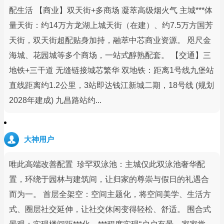
配生活 【商业】双天街+多商场 凝萃高级烟火气 主城***体
量天街：约14万方龙湖上城天街（在建）、约7.5万方国芳
天街，双天街超配贴身加持，融萃中芯商业资源。 咫尺金
海城、花园城等多个商场，一站式醇熟配套。 【交通】三
地铁+三干道 无缝链接城芯繁华 双地铁：距离1号线九堡站
直线距离约1.2公里，3站即达钱江新城二期，18号线 (规划
2028年建成) 九昌路站约...
大神用户
唯此高端改善配置 珍罕双泳池：主城仅此双泳池奢华配
置，环绕于园林与建筑间，让归家的尊崇与假日的礼遇合
而为一。 首层全架空：空间主题化，将空间美学、生活方
式、圈层社交延伸，让社交休闲变得轻松、舒适。 围合式