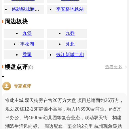
路劲银城澜仕里
平安桥地铁站
周边板块
九堡
九乔
丰收湖
艮北
乔司
钱江新城二期
楼盘点评
查看更多
(8)
专家点评
惟此主城 双天街旁在售26万方大盘 项目总建面约26万方，
规划20栋12-13F静谧小高层，融入约3900㎡商业、约5万
㎡办公、约4600㎡幼儿园等复合业态，联动双天街，构建
潮派生活风向标。 周边配套：鎏金约2公里 杭州现象级鼎