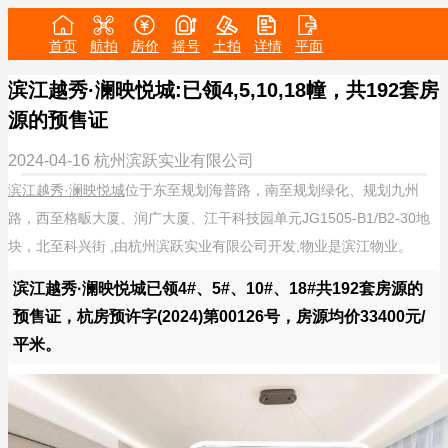
首页
航拍
房价
摇号
土拍
详情
平面
滨江越秀·澜映悦城:已领4,5,10,18幢，共192套房
源的预售证
2024-04-16
杭州滨跃实业有限公司
滨江越秀·澜映悦城
位于东至规划海普路，南至规划绿化、规划九州
路，西至格畈大厦、润广大厦、江干科技园单元JG1505-B1/B2-30地
块，北至科兴街 ,由杭州滨跃实业有限公司开发,物业是滨江物业。
滨江越秀·澜映悦城已领4#、5#、10#、18#共192套房源的
预售证，杭房预许字(2024)第00126号，房源均价33400元/
平米。