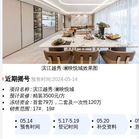
滨江越秀·澜映悦城效果图
近期摇号
预售时间:2024-05-14
项目名称 :
滨江越秀·澜映悦城
预计装修 :
精装3500元/方
冻结资金 :
首套79万，二套及一次性120万
销售范围 :
17#、19#
05.14
5.17-5.19
05.20
0
预售时间
登记时间
补交资料