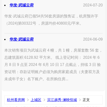
华发·武珹云府
2024-07-20
华发·武珹云府已领5#共56套房源的预售证，杭房预许字
（2024)第00322号 ，房源均价40800元/平米。
华发·武珹云府
2024-06-09
本次销售项目为武珹云府 4 幢，共 1 幢，房屋套数 56 套，
总建筑面积 6128.92 平方米。 线上登记时间： 2024 年 6
月 8 日 9 点至 2024 年 6月 10 日 17 点截止，持续 3 日 验
资证明：存款证明账户必须为购房家庭成员（夫妻双方及
未成年子女）名下账户。在所购住房...
杭州看房网
上城区
滨江越秀·澜映悦城
正文