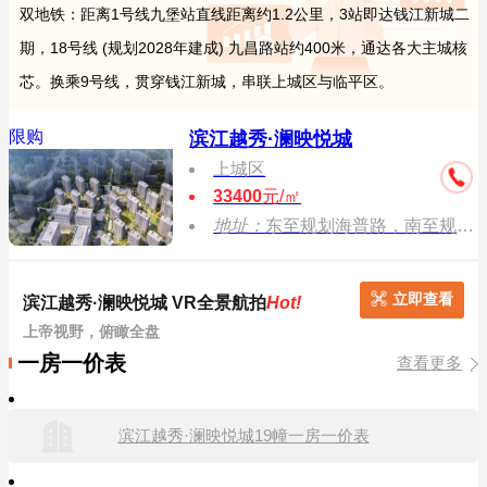
双地铁：距离1号线九堡站直线距离约1.2公里，3站即达钱江新城二
期，18号线 (规划2028年建成) 九昌路站约400米，通达各大主城核
芯。换乘9号线，贯穿钱江新城，串联上城区与临平区。
限购
滨江越秀·澜映悦城
上城区
33400
元/㎡
地址：
东至规划海普路，南至规划绿化、规划九州路，西至格畈大厦、润广大厦、江干科技园单元JG1505-B1/B2-30地块，北至科兴街
立即查看
滨江越秀·澜映悦城 VR全景航拍
Hot!
上帝视野，俯瞰全盘
一房一价表
查看更多
滨江越秀·澜映悦城19幢一房一价表