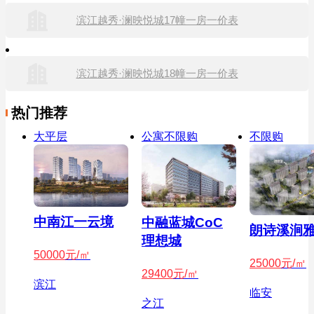
滨江越秀·澜映悦城17幢一房一价表
滨江越秀·澜映悦城18幢一房一价表
热门推荐
大平层
公寓不限购
不限购
中南江一云境
中融蓝城CoC
朗诗溪涧
理想城
50000
元/㎡
25000
元/㎡
29400
元/㎡
滨江
临安
之江