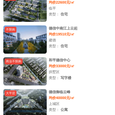
均价22600元/㎡
临平
类型：
住宅
德信中南江上云起
不限购
均价19510元/㎡
建德
类型：
住宅
和平德信中心
商业不限购
均价33000元/㎡
拱墅区
类型：
写字楼
德信御临云峰
大平层
均价40000元/㎡
上城区
类型：
公寓