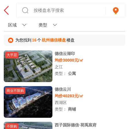
区域
类型
为您找到
16
个
杭州德信楼盘
楼盘
德信云湖印
大平层
均价30000元/㎡
之江
类型：
公寓
德信云川
商业不限购
均价40283元/㎡
西湖区
类型：
商铺
西子国际德信·荷禹宸府
不限购