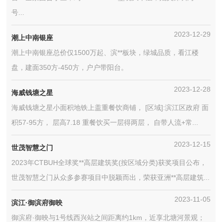
号...
2023-12-29
潮上中南银座
潮上中南银座总价仅1500万起、滨**板块，绿城品质，看江楼
盘，建面350方-450方，户户带阳台。
2023-12-28
海威钱塘之星
海威钱塘之星小面积地铁上盖重餐饮商铺， [区域]:滨江区政府 面
积57-95方， 层高7.18 重餐饮买一层得两层， 自带人流+常...
2023-12-15
世茂智慧之门
2023年CTBUH全球奖**高层建筑奖(按区域分类)获奖项目公布，
世茂智慧之门从众多参赛项目中脱颖而出，荣获亚洲**高层建筑...
2023-11-05
滨江·御滨府御映
御滨府·御映与1号线西兴站之间距离约1km，近享北塘河景观；