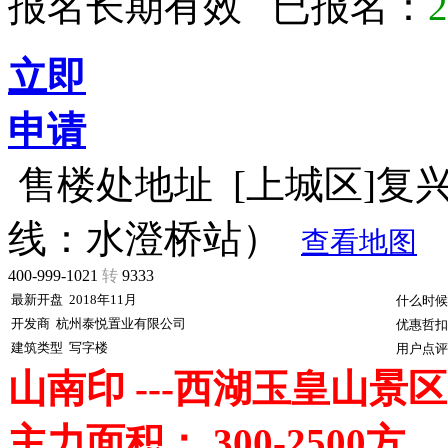
报名长期有效 已报名：
2
立即
申请
售楼处地址
[上城区]复
线：水澄桥站）
查看地图
400-999-1021
转
9333
最新开盘
2018年11月
什么时候
开发商
杭州泰悦置业有限公司
优惠哲扣
建筑类型
写字楼
用户点评
山南印 ---西湖玉皇山景区
主力面积： 300-25