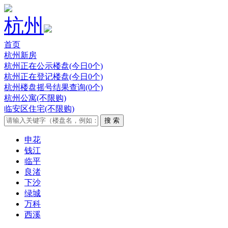
杭州
首页
杭州新房
杭州正在公示楼盘(今日0个)
杭州正在登记楼盘(今日0个)
杭州楼盘摇号结果查询(0个)
杭州公寓(不限购)
临安区住宅(不限购)
申花
钱江
临平
良渚
下沙
绿城
万科
西溪