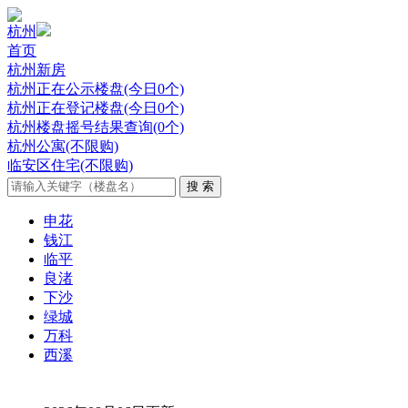
杭州
首页
杭州新房
杭州正在公示楼盘(今日0个)
杭州正在登记楼盘(今日0个)
杭州楼盘摇号结果查询(0个)
杭州公寓(不限购)
临安区住宅(不限购)
申花
钱江
临平
良渚
下沙
绿城
万科
西溪