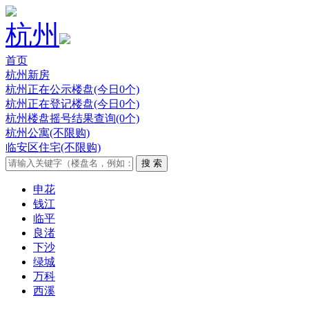
杭州
首页
杭州新房
杭州正在公示楼盘(今日0个)
杭州正在登记楼盘(今日0个)
杭州楼盘摇号结果查询(0个)
杭州公寓(不限购)
临安区住宅(不限购)
申花
钱江
临平
良渚
下沙
绿城
万科
西溪