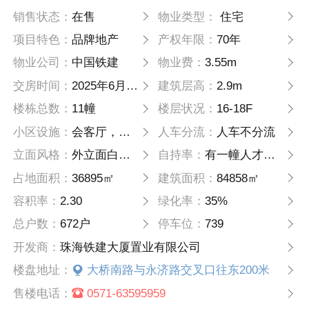
销售状态：
在售
物业类型：
住宅
项目特色：
品牌地产
产权年限：
70年
物业公司：
中国铁建
物业费：
3.55m
交房时间：
2025年6月30日
建筑层高：
2.9m
楼栋总数：
11幢
楼层状况：
16-18F
小区设施：
会客厅，健身场地，休闲场地，儿童乐园，健身跑道，雨水花园
人车分流：
人车不分流
立面风格：
外立面白色质感涂料，深灰色质感涂料，米白色石材干挂，香槟色铝板干挂
自持率：
有一幢人才用房不对外出售
占地面积：
36895㎡
建筑面积：
84858㎡
容积率：
2.30
绿化率：
35%
总户数：
672户
停车位：
739
开发商：
珠海铁建大厦置业有限公司
楼盘地址：
大桥南路与永济路交叉口往东200米
售楼电话：
0571-63595959