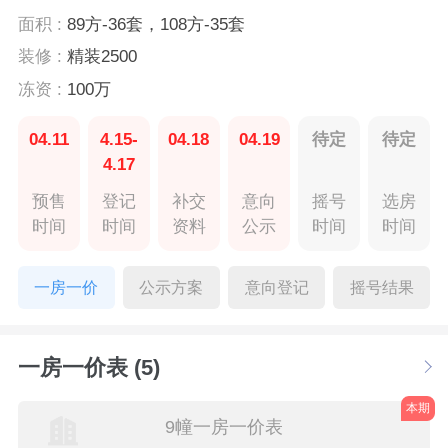
面积 :
89方-36套，108方-35套
装修 :
精装2500
冻资 :
100万
04.11
4.15-
04.18
04.19
待定
待定
4.17
预售
登记
补交
意向
摇号
选房
时间
时间
资料
公示
时间
时间
一房一价
公示方案
意向登记
摇号结果
一房一价表 (5)
本期
9幢一房一价表