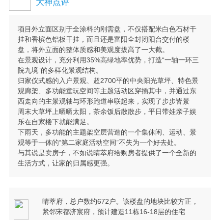
大神点评
项目外立面区别于全涂料的刚需盘，不仅搭配米白色石材干
挂和香槟色铝板干挂，而且还是富阳全封闭阳台交付的楼
盘，将外立面的整体质感和美观度拔高了一大截。
在景观设计，充分利用35%高绿地率优势，打造“一轴一环三
院九境”的多样化景观结构。
归家仪式感的入户景观、超2700平的中央阳光草坪、特色景
观廊架、多功能童玩空间等主题活动区穿插其中，并通过东
西走向的主景观轴与环形跑道串联起来，实现了步步皆景
周末大草坪上晒晒太阳，茶余饭后散散步，平日带娃亲子娱
乐在自家楼下就能满足。
下雨天，多功能的主题架空层营造的一个集休闲、运动、景
观等于一体的“第二家庭活动空间”不失为一个好去处。
与其说是卖房子，不如说晴萃府给购房者提供了一个全新的
生活方式，让家的归属感更强。
晴萃府，总户数约672户。该楼盘的地块比较方正，
紧邻宋都济宸府，预计建造11栋16-18层的住宅