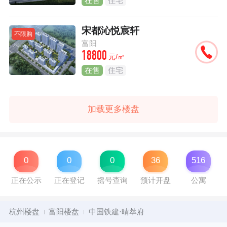
在售
住宅
宋都沁悦宸轩
不限购
富阳
18800
元/㎡
在售
住宅
加载更多楼盘
0
0
0
36
516
正在公示
正在登记
摇号查询
预计开盘
公寓
杭州楼盘
富阳楼盘
中国铁建·晴萃府