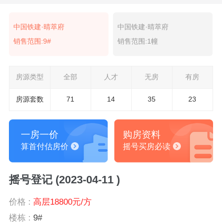
中国铁建·晴萃府
中国铁建·晴萃府
销售范围:9#
销售范围:1幢
房源类型
全部
人才
无房
有房
房源套数
71
14
35
23
一房一价
购房资料
算首付估房价
摇号买房必读
摇号登记 (2023-04-11 )
价格 :
高层18800元/方
楼栋 :
9#