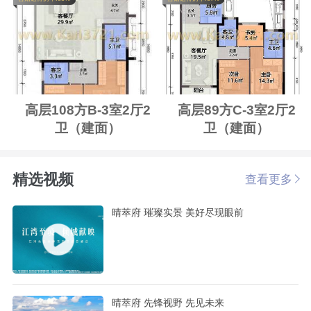
高层108方B-3室2厅2
高层89方C-3室2厅2
卫（建面）
卫（建面）
精选视频
查看更多
晴萃府 璀璨实景 美好尽现眼前
晴萃府 先锋视野 先见未来