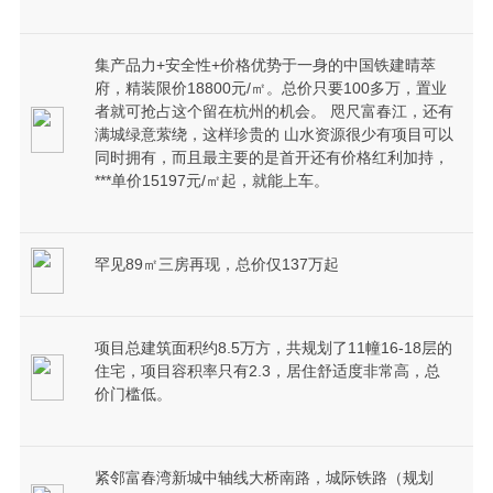
集产品力+安全性+价格优势于一身的中国铁建晴萃
府，精装限价18800元/㎡。总价只要100多万，置业
者就可抢占这个留在杭州的机会。 咫尺富春江，还有
满城绿意萦绕，这样珍贵的 山水资源很少有项目可以
同时拥有，而且最主要的是首开还有价格红利加持，
***单价15197元/㎡起，就能上车。
罕见89㎡三房再现，总价仅137万起
项目总建筑面积约8.5万方，共规划了11幢16-18层的
住宅，项目容积率只有2.3，居住舒适度非常高，总
价门槛低。
紧邻富春湾新城中轴线大桥南路，城际铁路（规划