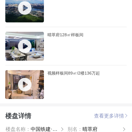
晴萃府128㎡样板间
视频‮板样‬‎间89‮/㎡‬‎2楼136万起
楼盘详情
查看更多详情
楼盘名称：
中国铁建·晴萃府
别名：
晴萃府