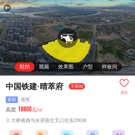
航拍
视频
效果图
户型
样板间
中国铁建·晴萃府
不限购
关注
富阳
住宅
18800
高层
元/㎡
大桥南路与永济路交叉口往东200米