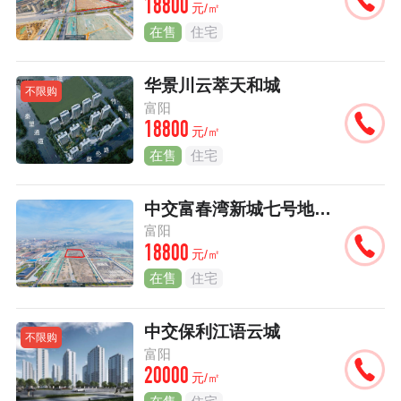
18800
元/㎡
在售
住宅
华景川云萃天和城
不限购
富阳
18800
元/㎡
在售
住宅
中交富春湾新城七号地块项目
富阳
18800
元/㎡
在售
住宅
中交保利江语云城
不限购
富阳
20000
元/㎡