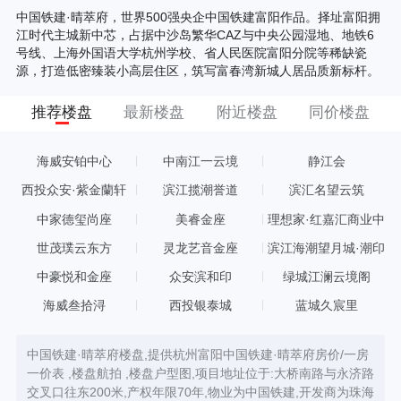
中国铁建·晴萃府，世界500强央企中国铁建富阳作品。择址富阳拥
江时代主城新中芯，占据中沙岛繁华CAZ与中央公园湿地、地铁6
号线、上海外国语大学杭州学校、省人民医院富阳分院等稀缺瓷
源，打造低密臻装小高层住区，筑写富春湾新城人居品质新标杆。
推荐楼盘
最新楼盘
附近楼盘
同价楼盘
海威安铂中心
中南江一云境
静江会
西投众安·紫金蘭轩
滨江揽潮誉道
滨汇名望云筑
中家德玺尚座
美睿金座
理想家·红嘉汇商业中
心
世茂璞云东方
灵龙艺音金座
滨江海潮望月城·潮印
中豪悦和金座
众安滨和印
绿城江澜云境阁
海威叁拾浔
西投银泰城
蓝城久宸里
中国铁建·晴萃府楼盘,提供杭州富阳中国铁建·晴萃府房价/一房
一价表 ,楼盘航拍 ,楼盘户型图,项目地址位于:大桥南路与永济路
交叉口往东200米,产权年限70年,物业为中国铁建,开发商为珠海