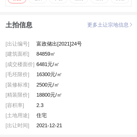
土拍信息
更多土让宗地信息
[出让编号]
富政储出[2021]24号
[建筑面积]
84859㎡
[成交楼面价]
6481元/㎡
[毛坯限价]
16300元/㎡
[装修标准]
2500元/㎡
[精装限价]
18800元/㎡
[容积率]
2.3
[土地用途]
住宅
[出让时间]
2021-12-21