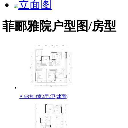
立面图
菲郦雅院户型图/房型
A-98方-3室2厅2卫(建面)