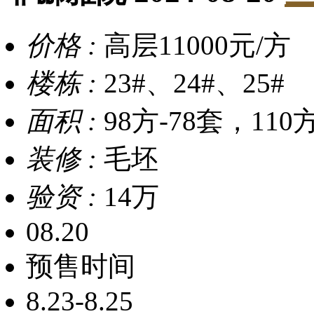
价格 :
高层11000元/方
楼栋 :
23#、24#、25#
面积 :
98方-78套，110
装修 :
毛坯
验资 :
14万
08.20
预售时间
8.23-8.25