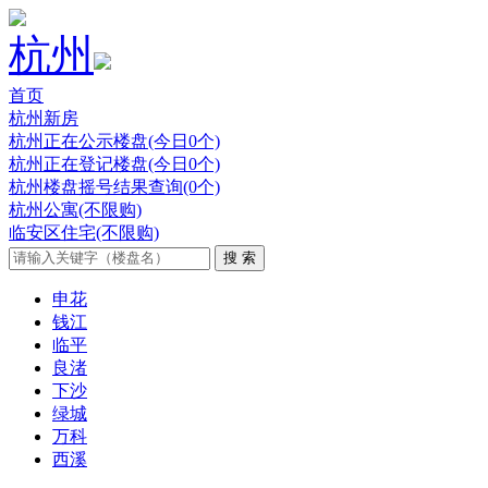
杭州
首页
杭州新房
杭州正在公示楼盘(今日0个)
杭州正在登记楼盘(今日0个)
杭州楼盘摇号结果查询(0个)
杭州公寓(不限购)
临安区住宅(不限购)
申花
钱江
临平
良渚
下沙
绿城
万科
西溪