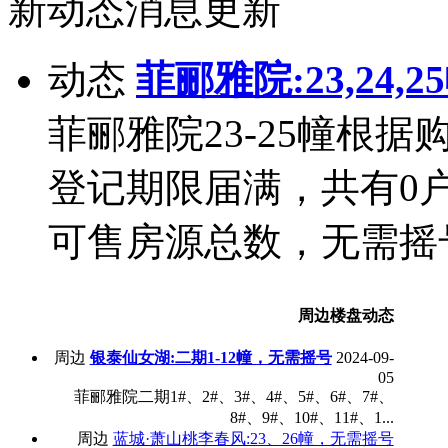
新动态消息更新
动态
菲郦雅院:23,24
菲郦雅院23-25幢根
登记期限届满，共有0
可售房源总数，无需摇
周边楼盘动态
周边
银泰仙女湖:二期1-12幢，无需摇号
2024-09-
05
菲郦雅院二期1#、2#、3#、4#、5#、6#、7#、
8#、9#、10#、11#、1...
周边
蓝城·萧山桃李春风:23、26幢，无需摇号