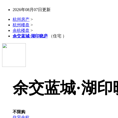
2026年08月07日更新
杭州房产
>
杭州楼盘
>
余杭楼盘
>
余交蓝城·湖印晓庐
（住宅 ）
余交蓝城·湖印
不限购
住宅
余杭