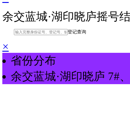
余交蓝城·湖印晓庐摇号
登记查询
×
省份分布
余交蓝城·湖印晓庐
7#、