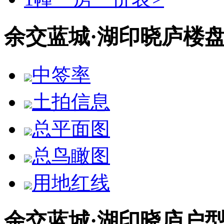
余交蓝城·湖印晓庐楼
中签率
土拍信息
总平面图
总鸟瞰图
用地红线
余交蓝城·湖印晓庐户型