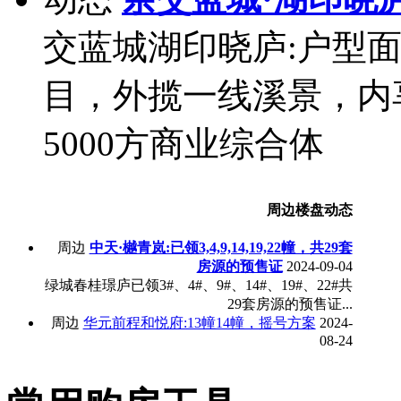
交蓝城湖印晓庐:户型面积约
目，外揽一线溪景，内享
5000方商业综合体
周边楼盘动态
周边
中天·樾青岚:已领3,4,9,14,19,22幢，共29套
房源的预售证
2024-09-04
绿城春桂璟庐已领3#、4#、9#、14#、19#、22#共
29套房源的预售证...
周边
华元前程和悦府:13幢14幢，摇号方案
2024-
08-24