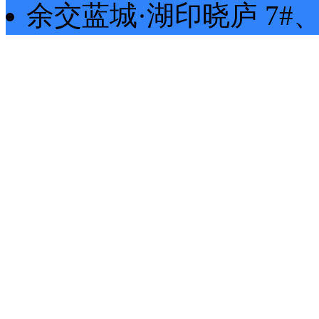
余交蓝城·湖印晓庐
7#、