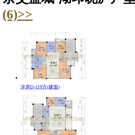
(6)>>
洋房D-119方(建面)