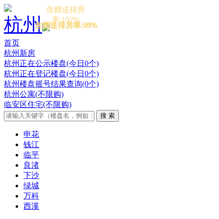
本期开盘
本期开盘
本期开盘
本期开盘
含赠送得房
杭州
率:107%
含赠送得房率:93%
含赠送得房率:96%
含赠送得房率:90%
含赠送得房率:95%
首页
杭州新房
杭州正在公示楼盘(今日0个)
杭州正在登记楼盘(今日0个)
杭州楼盘摇号结果查询(0个)
杭州公寓(不限购)
临安区住宅(不限购)
申花
钱江
临平
良渚
下沙
绿城
万科
西溪