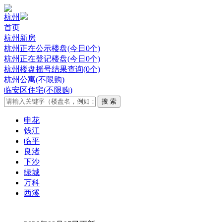
杭州
首页
杭州新房
杭州正在公示楼盘(今日0个)
杭州正在登记楼盘(今日0个)
杭州楼盘摇号结果查询(0个)
杭州公寓(不限购)
临安区住宅(不限购)
申花
钱江
临平
良渚
下沙
绿城
万科
西溪