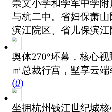
崇文小学和学军中学附
与杭二中。省妇保萧山
滨江院区、省儿保滨江
奥体‭‮心核‬‬，270°‭‮幕环‬‬视野.‭‮享奢‬‬大尺度采光，约430-450
㎡总裁行宫，墅享云端
(
0
)
坐拥杭州钱江世纪城核