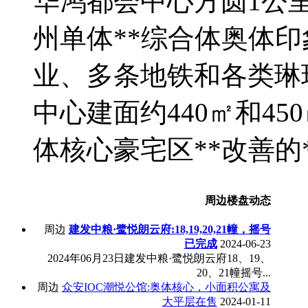
华鸿都会中心方圆1公里
州单体**综合体奥体
业、多条地铁和各类琳
中心建面约440㎡和4
体核心豪宅区**改善的
周边楼盘动态
周边
建发中粮·鹭悦朗云府:18,19,20,21幢，摇号
已完成
2024-06-23
2024年06月23日建发中粮·鹭悦朗云府18、19、
20、21幢摇号...
周边
众安IOC潮悦公馆:‮心核体奥‬​，小面积公寓及
大平层在售
2024-01-11