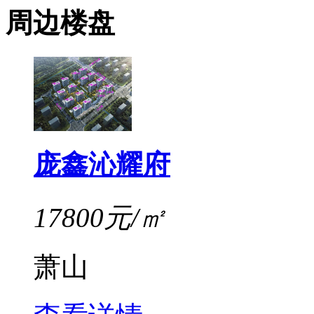
周边楼盘
庞鑫沁耀府
17800元/㎡
萧山