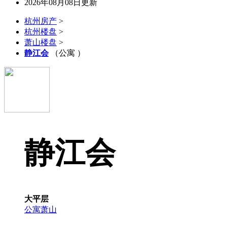
2026年08月08日更新
杭州房产
>
杭州楼盘
>
萧山楼盘
>
静江会
（公寓 ）
静江会
大平层
公寓
萧山