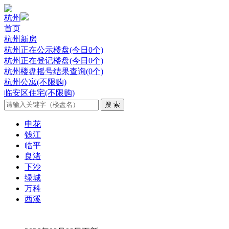
杭州
首页
杭州新房
杭州正在公示楼盘(今日0个)
杭州正在登记楼盘(今日0个)
杭州楼盘摇号结果查询(0个)
杭州公寓(不限购)
临安区住宅(不限购)
申花
钱江
临平
良渚
下沙
绿城
万科
西溪