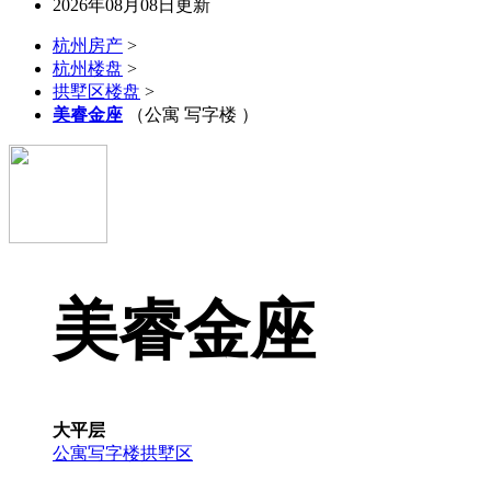
2026年08月08日更新
杭州房产
>
杭州楼盘
>
拱墅区楼盘
>
美睿金座
（公寓 写字楼 ）
美睿金座
大平层
公寓
写字楼
拱墅区