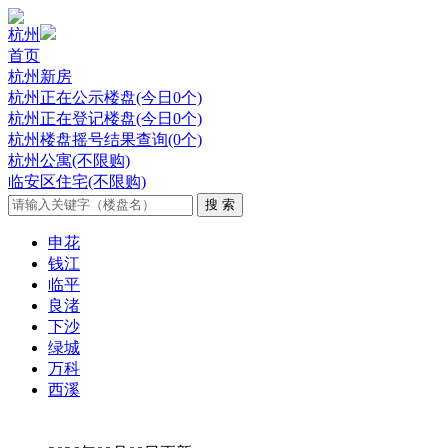
杭州
首页
杭州新房
杭州正在公示楼盘(今日0个)
杭州正在登记楼盘(今日0个)
杭州楼盘摇号结果查询(0个)
杭州公寓(不限购)
临安区住宅(不限购)
申花
钱江
临平
良渚
下沙
绿城
万科
西溪