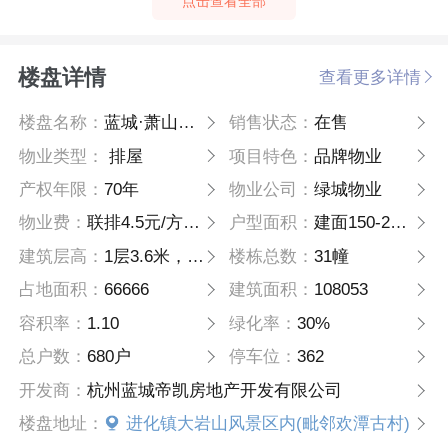
点击查看全部
楼盘详情
查看更多详情
楼盘名称：
蓝城·萧山桃李春风
销售状态：
在售
物业类型：
排屋
项目特色：
品牌物业
产权年限：
70年
物业公司：
绿城物业
物业费：
联排4.5元/方/月，叠排3.0元/方/月
户型面积：
建面150-230方
建筑层高：
1层3.6米，其余楼层2.9米
楼栋总数：
31幢
占地面积：
66666
建筑面积：
108053
容积率：
1.10
绿化率：
30%
总户数：
680户
停车位：
362
开发商：
杭州蓝城帝凯房地产开发有限公司
楼盘地址：
进化镇大岩山风景区内(毗邻欢潭古村)