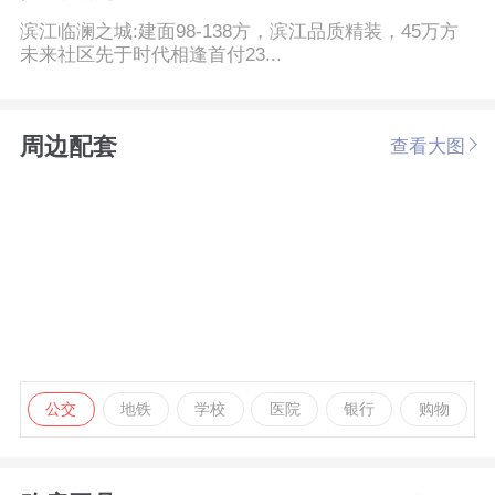
滨江临澜之城:建面98-138方，滨江品质精装，45万方
未来社区先于时代相逢首付23...
周边配套
查看大图
公交
地铁
学校
医院
银行
购物