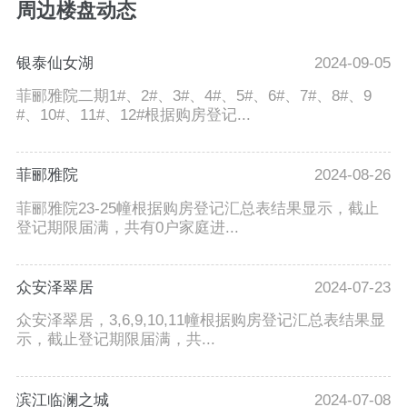
周边楼盘动态
银泰仙女湖
2024-09-05
菲郦雅院二期1#、2#、3#、4#、5#、6#、7#、8#、9
#、10#、11#、12#根据购房登记...
菲郦雅院
2024-08-26
菲郦雅院23-25幢根据购房登记汇总表结果显示，截止
登记期限届满，共有0户家庭进...
众安泽翠居
2024-07-23
众安泽翠居，3,6,9,10,11幢根据购房登记汇总表结果显
示，截止登记期限届满，共...
滨江临澜之城
2024-07-08