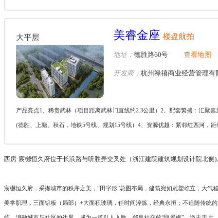
美睿金座
楼盘航拍
大平层
地址：
德胜路60号
查看地图
开发商：
杭州禄禧商业经营管理有
产品亮点1、稀贵武林（项目距离武林门直线约2.3公里）2、配套繁盛：汇聚嘉
(德胜、上塘、秋石，地铁5号线、规划15号线）4、资源优越：紧邻红西河，距680
西房·宸樾恒久府位于长浜路与听胜弄交叉处（浙江建院建筑规划设计院北侧)
宸樾恒久府，采撷城市的秩序之美，“田字形”总图布局，建筑宛如雕塑屹立，大气
美学肌理，三面铝板（局部）+大面积玻璃，任时间淬炼，经典永恒；不追随传统
屿，消融城市与社区的边界，成为一道引人入胜、邻里社交的“取景框”。游走于此