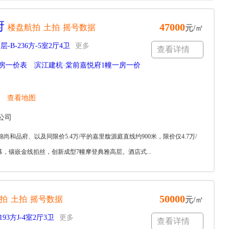
府
47000
楼盘航拍
土拍
摇号数据
元/㎡
层-B-236方-5室2厅4卫
更多
查看详情
房一价表
滨江建杭·棠前嘉悦府1幢一房一价
查看地图
公司
尚和品府、以及同限价5.4万/平的嘉里馥源庭直线约900米，限价仅4.7万/
镶嵌金线掐丝，创新成型7幢摩登典雅高层。酒店式...
50000
拍
土拍
摇号数据
元/㎡
93方J-4室2厅3卫
更多
查看详情