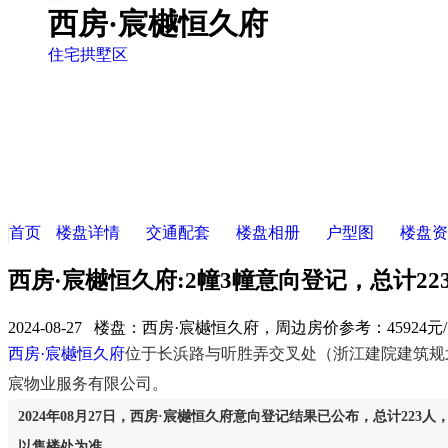
西房·宸樾恒久府
住宅
拱墅区
首页
楼盘详情
交通配套
楼盘相册
户型图
楼盘资
西房·宸樾恒久府:2幢3幢意向登记，总计22
2024-08-27 楼盘：
西房·宸樾恒久府，周边房价参考：45924
西房·宸樾恒久府
位于长浜路与听胜弄交叉处（浙江建院建筑规划
宸物业服务有限公司。
2024年08月27日，西房·宸樾恒久府意向登记结果已公布，总计223
以售楼处为准