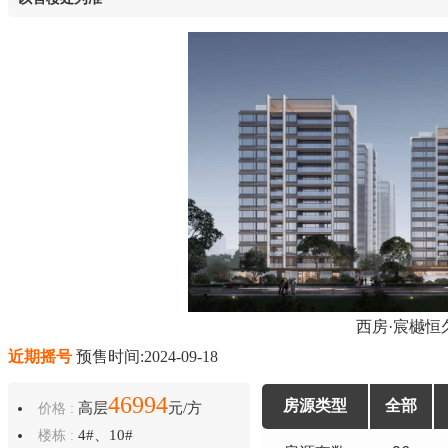
西房·宸樾恒
近期摇号
预售时间:2024-09-18
46994
房源类型
全部
高层
元/方
价格 :
4#、10#
楼栋 :