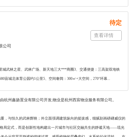
待定
查看详情
限公司
里城武林之星、武林广场、新天地三大***商圈3、交通便捷：三高架双地铁
亩城北体育公园约1公里5、空间奢阔：300㎡+大空间，270°环幕...
,由杭州鑫扬置业有限公司开发,物业是杭州西宸物业服务有限公司。
稳重，与恒久的武林辉映；外立面强调建筑纵向的挺拔感，细腻刻画磅礴威仪的
的格局定式，而是创新性地构建出一片城市与社区交融共生的静谧天地——琉光
，体会从喧嚣至静谧的情绪过渡，感受植物的层叠变幻、水系的起伏流转……在