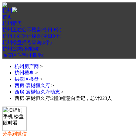
杭州
首页
杭州新房
杭州正在公示楼盘(今日0个)
杭州正在登记楼盘(今日0个)
杭州楼盘摇号查询(0个)
杭州公寓(不限购)
临安区住宅(不限购)
杭州房产网
>
杭州楼盘
>
拱墅区楼盘
>
西房·宸樾恒久府
>
西房·宸樾恒久府动态
>
西房·宸樾恒久府:2幢3幢意向登记，总计223人
分享到微信