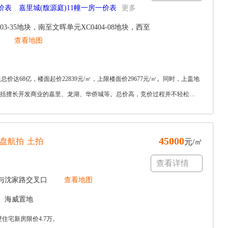
价表
嘉里城(馥源庭)11幢一房一价表
更多
3-35地块，南至文晖单元XC0404-08地块，西至
查看地图
达68亿，楼面起价22839元/㎡，上限楼面价29677元/㎡。同时，上盖地
，包括擅长开发商业的嘉里、龙湖、华侨城等。总价高，竞价过程并不轻松。
45000
盘航拍
土拍
元/㎡
查看详情
与沈家路交叉口
查看地图
、海威置地
住宅新房限价4.7万。