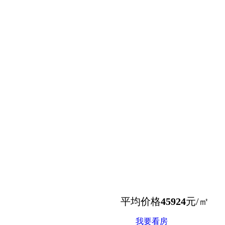
平均价格
45924
元/㎡
我要看房