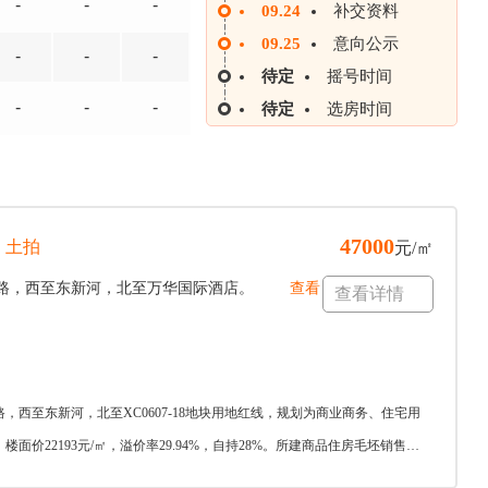
-
-
-
09.24
补交资料
09.25
意向公示
-
-
-
待定
摇号时间
-
-
-
待定
选房时间
47000
土拍
元/㎡
路，西至东新河，北至万华国际酒店。
查看
查看详情
，西至东新河，北至XC0607-18地块用地红线，规划为商业商务、住宅用
楼面价22193元/㎡，溢价率29.94%，自持28%。所建商品住房毛坯销售均