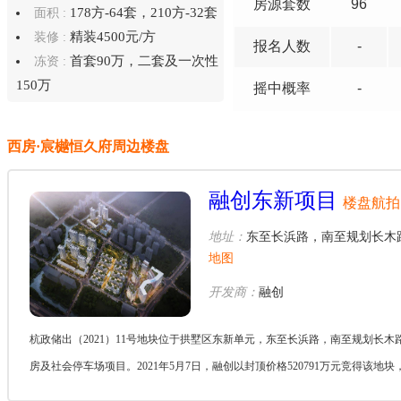
房源套数
96
178方-64套，210方-32套
面积 :
精装4500元/方
装修 :
报名
人数
-
首套90万，二套及一次性
冻资 :
150万
摇中概率
-
西房·宸樾恒久府周边楼盘
融创东新项目
楼盘航拍
地址：
东至长浜路，南至规划长木
地图
开发商：
融创
杭政储出（2021）11号地块位于拱墅区东新单元，东至长浜路，南至规划长木路
房及社会停车场项目。2021年5月7日，融创以封顶价格520791万元竞得该地块，
价不高于425...