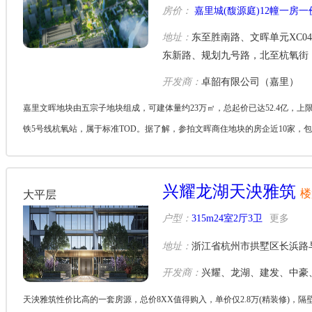
房价：
嘉里城(馥源庭)12幢一房一
地址：
东至胜南路、文晖单元XC040
东新路、规划九号路，北至杭氧街
开发商：
卓韶有限公司（嘉里）
嘉里文晖地块由五宗子地块组成，可建体量约23万㎡，总起价已达52.4亿，上限总价
铁5号线杭氧站，属于标准TOD。据了解，参拍文晖商住地块的房企近10家
拍卖当天...
兴耀龙湖天泱雅筑
楼
大平层
户型：
315m24室2厅3卫
更多
地址：
浙江省杭州市拱墅区长浜路
开发商：
兴耀、龙湖、建发、中豪
天泱雅筑性价比高的一套房源，总价8XX值得购入，单价仅2.8万(精装修)，隔壁