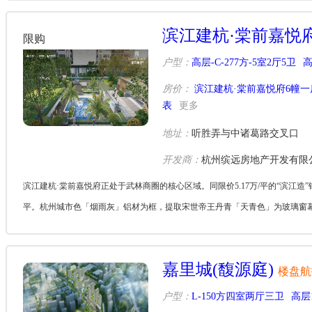
滨江建杭·棠前嘉悦
限购
户型：
高层-C-277方-5室2厅5卫
高
房价：
滨江建杭·棠前嘉悦府6幢一
表
更多
地址：
听胜弄与中诸葛路交叉口
开发商：
杭州缤远房地产开发有限
滨江建杭·棠前嘉悦府正处于武林商圈的核心区域。同限价5.17万/平的“滨江造”锦
平。杭州城市色「烟雨灰」铝材为框，提取宋世帝王丹青「天青色」为玻璃窗幕，
嘉里城(馥源庭)
楼盘航
户型：
L-150方四室两厅三卫
高层1