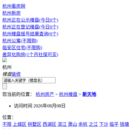
杭州看房网
杭州新房
杭州正在公示楼盘(今日0个)
杭州正在登记楼盘(今日0个)
杭州楼盘摇号结果查询(0个)
杭州公寓(不限购)
临安区住宅(不限购)
差异化购房(1个月社保可买)
杭州
楼盘
装修
您当前的位置：
杭州房产
>
杭州楼盘
>
新天地
访问时间 2026年08月08日
位置：
不限
上城区
拱墅区
西湖区
滨江
萧山
余杭
之江
下沙
临平
钱塘