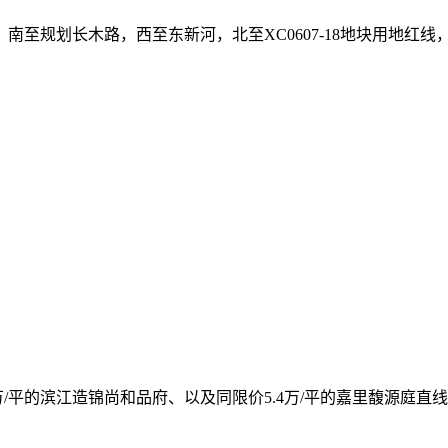
，南至规划长木路，西至东新河，北至XC0607-18地块用地红线
/平的滨江造锦尚和品府、以及同限价5.4万/平的嘉里馥源庭直线约