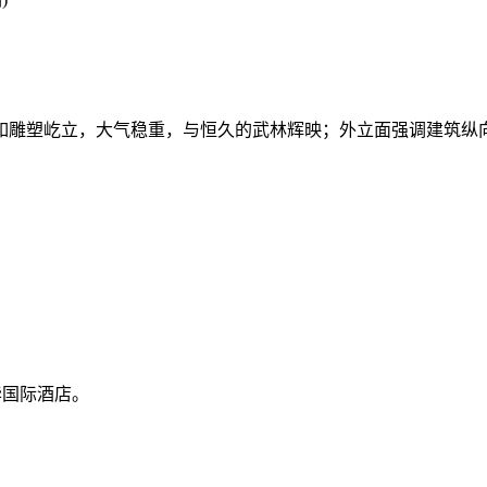
如雕塑屹立，大气稳重，与恒久的武林辉映；外立面强调建筑纵
华国际酒店。