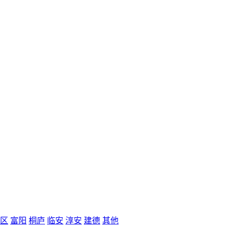
区
富阳
桐庐
临安
淳安
建德
其他