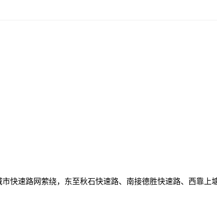
里，城市快速路网萦绕，东至秋石快速路、南接德胜快速路、西靠上