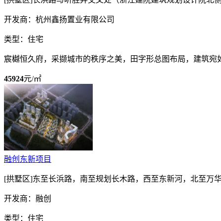
开发商：杭州鑫扬置业有限公司
类型：住宅
宸樾恒久府，采撷城市的秩序之美，田字形总图布局，建筑宛
45924
元/㎡
融创东新项目
[拱墅区]东至长浜路，南至规划长木路，西至东新河，北至万
开发商：融创
类型：住宅