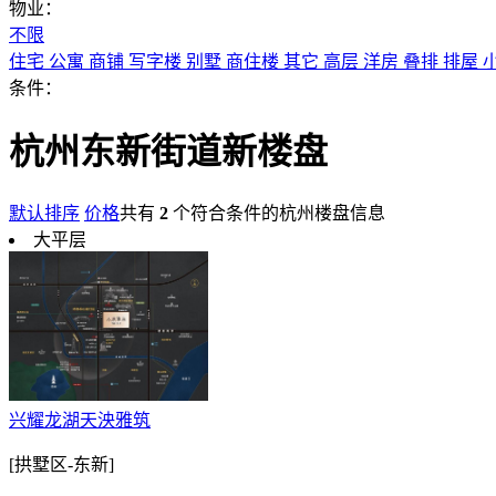
物业：
不限
住宅
公寓
商铺
写字楼
别墅
商住楼
其它
高层
洋房
叠排
排屋
条件：
杭州东新街道新楼盘
默认排序
价格
共有
2
个符合条件的杭州楼盘信息
大平层
兴耀龙湖天泱雅筑
[拱墅区-东新]