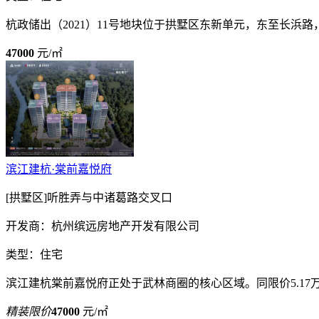
杭政储出（2021）11号地块位于拱墅区东新单元，东至长浜路
47000
元/㎡
滨江建杭·棠前嘉悦府
[拱墅区]听胜弄与中诸葛路交叉口
开发商：杭州缤远房地产开发有限公司
类型：住宅
滨江建杭棠前嘉悦府正处于武林商圈的核心区域。同限价5.17万
精装限价
47000
元/㎡