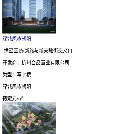
绿城凤咏朝阳
[拱墅区]东新路与新天地街交叉口
开发商：杭州合品置业有限公司
类型：写字楼
绿城凤咏朝阳
待定
元/㎡