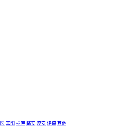
区
富阳
桐庐
临安
淳安
建德
其他