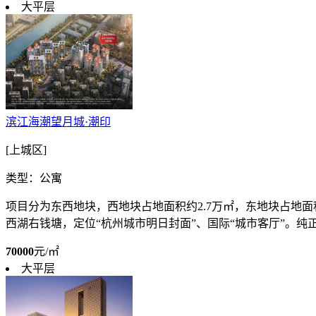
大平层
滨江海潮望月城·潮印
[上城区]
类型：公寓
项目分为东西地块，西地块占地面积约2.7万㎡，东地块占地面积
西湖右钱塘，定位“杭州城市明日封面”、国际“城市客厅”。纯正.
70000
元/㎡
大平层