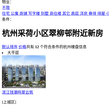
物业：
不限
住宅
公寓
商铺
写字楼
别墅
商住楼
其它
高层
洋房
叠排
排屋
条件：
杭州采荷小区翠柳邨附近新房
默认排序
价格
共有
12
个符合条件的杭州楼盘信息
大平层
滨江钱潮鸣翠云筑
[上城区]