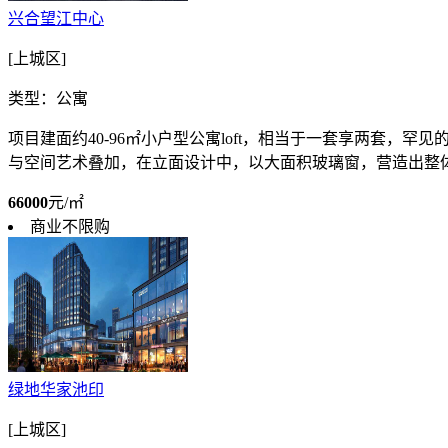
兴合望江中心
[上城区]
类型：公寓
项目建面约40-96㎡小户型公寓loft，相当于一套享两套，罕
与空间艺术叠加，在立面设计中，以大面积玻璃窗，营造出整体的
66000
元/㎡
商业不限购
绿地华家池印
[上城区]