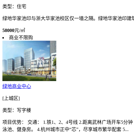
类型：住宅
绿地华家池印与浙大华家池校区仅一墙之隔。绿地华家池印建筑
58000
元/㎡
商业不限购
绿地商业中心
[上城区]
类型：写字楼
项目优势： 交通： 1.铁1、2、4号线 2.距离武林广场开车5分
泳池、健身房。 4.杭州城市正中“芯”，尽享城市繁华配套 5...