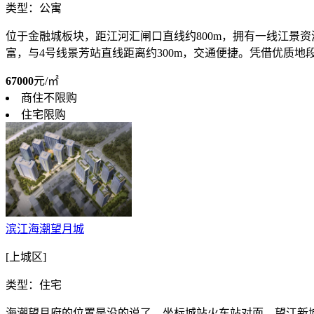
类型：公寓
位于金融城板块，距江河汇闸口直线约800m，拥有一线江景
富，与4号线景芳站直线距离约300m，交通便捷。凭借优质地段、
67000
元/㎡
商住不限购
住宅限购
滨江海潮望月城
[上城区]
类型：住宅
海潮望月府的位置是没的说了，坐标城站火车站对面、望江新城、