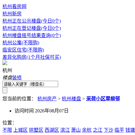
杭州看房网
杭州新房
杭州正在公示楼盘(今日0个)
杭州正在登记楼盘(今日0个)
杭州楼盘摇号结果查询(0个)
杭州公寓(不限购)
临安区住宅(不限购)
差异化购房(1个月社保可买)
杭州
楼盘
装修
您当前的位置：
杭州房产
>
杭州楼盘
>
采荷小区翠柳邨
访问时间 2026年08月07日
位置：
不限
上城区
拱墅区
西湖区
滨江
萧山
余杭
之江
下沙
临平
钱塘