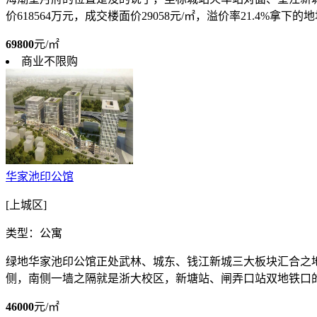
价618564万元，成交楼面价29058元/㎡，溢价率21.4%拿下的
69800
元/㎡
商业不限购
华家池印公馆
[上城区]
类型：公寓
绿地华家池印公馆正处武林、城东、钱江新城三大板块汇合之
侧，南侧一墙之隔就是浙大校区，新塘站、闸弄口站双地铁口的
46000
元/㎡