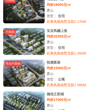
不限购
均价18000元/㎡
萧山
类型：
住宅
距离凤凰南墅花苑2.17KM
宝业凤樾上筑
不限购
均价20350元/㎡
萧山
类型：
住宅
距离凤凰南墅花苑1.45KM
悦潮星座
商业不限购
均价15000元/㎡
萧山
类型：
公寓
距离凤凰南墅花苑1.58KM
德信之彩城
均价17000元/㎡
萧山