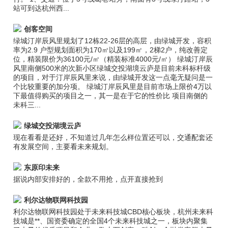
站可到达杭州西...
创客空间
绿城汀岸辰风里规划了12栋22-26层的高层，由绿城开发，容积
率为2.9 户型规划面积为170㎡以及199㎡，2梯2户，纯改善定
位，精装限价为36100元/㎡（精装标准4000元/㎡） 绿城汀岸辰
风里南侧500米的次新小区绿城交投湖境云庐是目前未科标杆级
的项目，对于汀岸辰风里来说，由绿城开发这一点毫无疑问是一
个比较重要的加分项。 绿城汀岸辰风里是目前市场上限价4万以
下最值得购买的项目之一，其一是在于它的性价比 项目南侧的
未科三...
绿城交投湖境云庐
现在看看是还好，不知道过几年怎么样位置还可以，交通配套还
有发展空间，主要看未来规划。
东原印未来
据说内部安排好的，全款不用抢，点开直接抢到
利尔达物联网科技园
利尔达物联网科技园处于未来科技城CBD核心板块，杭州未来科
技城是**、国资委确定的全国4个未来科技城之一，板块内聚集