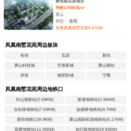
新丝路瓜沥项目
均价17000元/㎡
萧山
类型：
住宅
距离凤凰南墅花苑6.47KM
凤凰南墅花苑周边板块
衙前
瓜沥
新街
萧山科技城
空港新城
萧山南站
所前
南部卧城
宁围
凤凰南墅花苑周边地铁口
坎山地铁站(2.59KM)
新港地铁站(3.35KM)
合欢路地铁站(7.59KM)
姑娘桥地铁站(8.7KM)
新街地铁口(8.9KM)
萧山国际机场地铁站(5.17KM)
双桥地铁站(11.05KM)
知行路地铁站(8.93KM)