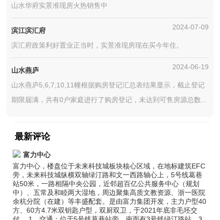
山水华府实景准现房火热销售中
2024-07-09
滨江滨汇府
滨汇府政策利好置业正当时，实景准现房现在买今年住。
2024-06-19
山水燕庐
山水燕庐5,6,7,10,11幢根据购房登记汇总表结果显示，截止登记
期限届满，共有0户家庭进行了购房登记，未达到可售房源总数...
最新评论
富力中心
富力中心，楼盘位于未来科技城板块核心区域，在地标建筑EFC
旁，未来科技城纵横双轴绿汀路和文一西路轴心上，5号线葛巷
站50米，一路相隔中央公园，近邻超百亿公共服务中心（规划
中）、五常及和睦两大湿地，周边聚集高质文教资源、浙一医院
余杭分院（在建）等丰盛配套。是由富力集团开发，主力户型40
方、60方4.7米双钥匙户型，双厨双卫，于2021年底非毛坯交
付。 1、交通：位于5号线葛巷站旁，南面有3号线绿汀路站，3