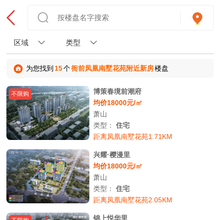
区域
类型
为您找到
15
个
衙前凤凰南墅花苑附近新房
楼盘
博策春境前潮府
不限购
均价18000元/㎡
萧山
类型：
住宅
距离凤凰南墅花苑1.71KM
兴耀·樱漫里
均价18000元/㎡
萧山
类型：
住宅
距离凤凰南墅花苑2.05KM
锦上悦华里