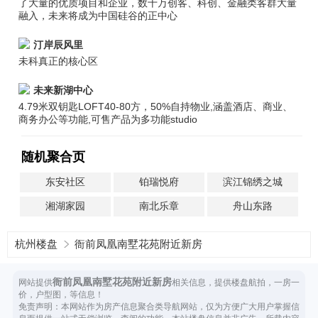
了大量的优质项目和企业，数十万创客、科创、金融类客群大量
融入，未来将成为中国硅谷的正中心
汀岸辰风里
未科真正的核心区
未来新湖中心
4.79米双钥匙LOFT40-80方，50%自持物业,涵盖酒店、商业、
商务办公等功能,可售产品为多功能studio
随机聚合页
东安社区
铂瑞悦府
滨江锦绣之城
湘湖家园
南北乐章
舟山东路
杭州楼盘
衙前凤凰南墅花苑附近新房
衙前凤凰南墅花苑附近新房
网站提供
相关信息，提供楼盘航拍，一房一
价，户型图，等信息！
免责声明：本网站作为房产信息聚合类导航网站，仅为方便广大用户掌握信