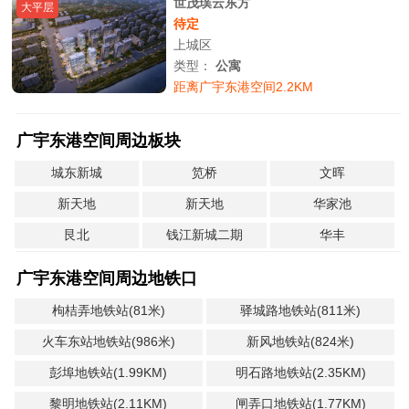
世茂璞云东方
大平层
待定
上城区
类型：
公寓
距离广宇东港空间2.2KM
广宇东港空间周边板块
城东新城
笕桥
文晖
新天地
新天地
华家池
艮北
钱江新城二期
华丰
广宇东港空间周边地铁口
枸桔弄地铁站(81米)
驿城路地铁站(811米)
火车东站地铁站(986米)
新风地铁站(824米)
彭埠地铁站(1.99KM)
明石路地铁站(2.35KM)
黎明地铁站(2.11KM)
闸弄口地铁站(1.77KM)