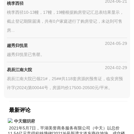
2024-06-21
桃李西径
桃李西径10-13幢，17幢，19幢根据购房登记汇总表结果显示，
截止登记期限届满，共有0户家庭进行了购房登记，未达到可售
房...
2024-05-29
越秀归悦里
越秀归悦里已售罄。
2024-02-29
易辰江南大院
易辰江南大院已领21#，25##共118套房源的预售证，临安房预
许字(2024)第00044号，房源均价17500-20500元/平米。
最新评论
中天翡玥府
2021年5月7日，平湖美誉商务服务有限公司（中天）以总价
11.54亿元竞得杭钱塘储[2021]6号新湾大道东商住地块，成交楼