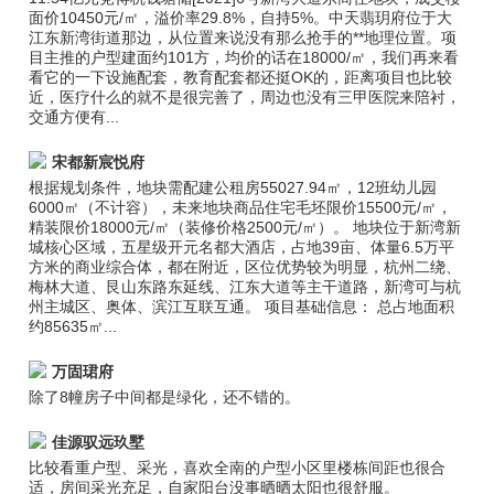
面价10450元/㎡，溢价率29.8%，自持5%。中天翡玥府位于大
江东新湾街道那边，从位置来说没有那么抢手的**地理位置。项
目主推的户型建面约101方，均价的话在18000/㎡，我们再来看
看它的一下设施配套，教育配套都还挺OK的，距离项目也比较
近，医疗什么的就不是很完善了，周边也没有三甲医院来陪衬，
交通方便有...
宋都新宸悦府
根据规划条件，地块需配建公租房55027.94㎡，12班幼儿园
6000㎡（不计容），未来地块商品住宅毛坯限价15500元/㎡，
精装限价18000元/㎡（装修价格2500元/㎡）。 地块位于新湾新
城核心区域，五星级开元名都大酒店，占地39亩、体量6.5万平
方米的商业综合体，都在附近，区位优势较为明显，杭州二绕、
梅林大道、艮山东路东延线、江东大道等主干道路，新湾可与杭
州主城区、奥体、滨江互联互通。 项目基础信息： 总占地面积
约85635㎡...
万固珺府
除了8幢房子中间都是绿化，还不错的。
佳源驭远玖墅
比较看重户型、采光，喜欢全南的户型小区里楼栋间距也很合
适，房间采光充足，自家阳台没事晒晒太阳也很舒服。