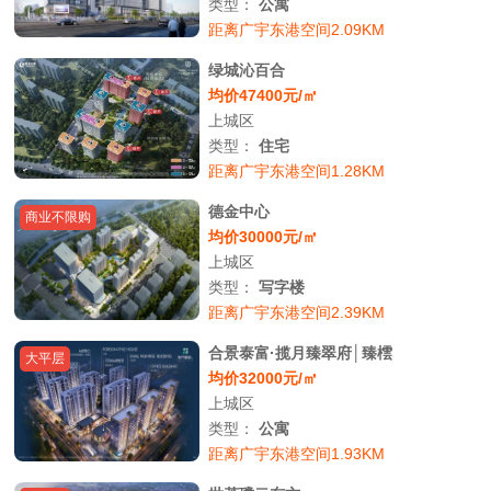
类型：
公寓
距离广宇东港空间2.09KM
绿城沁百合
均价47400元/㎡
上城区
类型：
住宅
距离广宇东港空间1.28KM
德金中心
商业不限购
均价30000元/㎡
上城区
类型：
写字楼
距离广宇东港空间2.39KM
合景泰富·揽月臻翠府│臻橒
大平层
均价32000元/㎡
上城区
类型：
公寓
距离广宇东港空间1.93KM