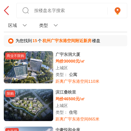
区域
类型
为您找到
15
个
杭州广宇东港空间附近新房
楼盘
广宇东润大厦
商业不限购
均价30000元/㎡
上城区
类型：
公寓
距离广宇东港空间110米
滨江叠映里
限购
均价46500元/㎡
上城区
类型：
住宅
距离广宇东港空间865米
中豪悦和金座