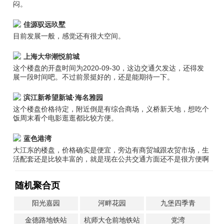
闷。
佳源驭远玖墅
目前发展一般，感觉还有很大空间。
上海大华潮悦前城
这个楼盘的开盘时间为2020-09-30，这边交通欠发达，还得发
展一段时间吧。不过前景挺好的，还是能期待一下。
滨江新希望新城·海名雅园
这个楼盘价格待定，附近倒是有综合商场，义桥新天地，想吃个
饭周末看个电影逛逛都比较方便。
蓝色港湾
大江东的楼盘，价格确实是便宜，旁边有商贸城跟农贸市场，生
活配套还是比较丰富的，就是现在公共交通方面还不是很方便啊
随机聚合页
阳光嘉园
河畔花园
九堡四季青
金德路地铁站
杭师大仓前地铁站
党湾