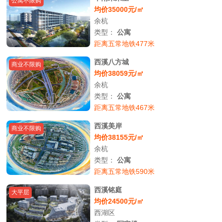
公寓不限购
均价35000元/㎡
余杭
类型：
公寓
距离五常地铁477米
西溪八方城
商业不限购
均价38059元/㎡
余杭
类型：
公寓
距离五常地铁467米
西溪美岸
商业不限购
均价38155元/㎡
余杭
类型：
公寓
距离五常地铁590米
西溪铭庭
大平层
均价24500元/㎡
西湖区