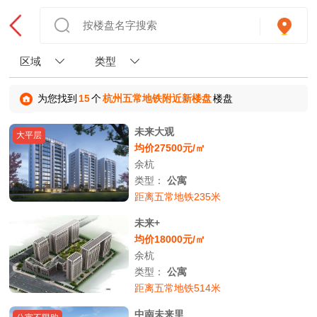
区域
类型
为您找到
15
个
杭州五常地铁附近新楼盘
楼盘
未来大观
大平层
均价27500元/㎡
余杭
类型：
公寓
距离五常地铁235米
未来+
均价18000元/㎡
余杭
类型：
公寓
距离五常地铁514米
中南未来里