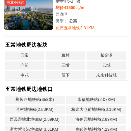
泰禾中央广场
商业不限购
均价41500元/㎡
西湖区
类型：
公寓
距离五常地铁2.31KM
五常地铁周边板块
五常
蒋村
紫金港
仓前
三墩
云城
申花
留下
未来科技城
五常地铁周边地铁口
荆长路地铁站(659米)
永福地铁站(2.07KM)
蒋村地铁站(2.53KM)
杭师大仓前地铁站(3.18KM)
西溪湿地北地铁站(2.89KM)
海创园地铁站(2.89KM)
浙大紫金港地铁站(3.51KM)
良睦路地铁站(4.29KM)