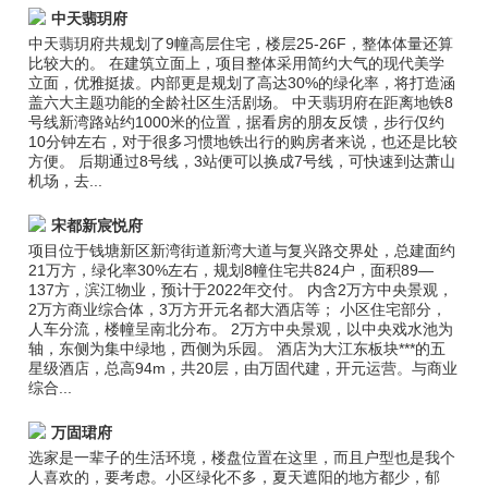
中天翡玥府
中天翡玥府共规划了9幢高层住宅，楼层25-26F，整体体量还算
比较大的。 在建筑立面上，项目整体采用简约大气的现代美学
立面，优雅挺拔。内部更是规划了高达30%的绿化率，将打造涵
盖六大主题功能的全龄社区生活剧场。 中天翡玥府在距离地铁8
号线新湾路站约1000米的位置，据看房的朋友反馈，步行仅约
10分钟左右，对于很多习惯地铁出行的购房者来说，也还是比较
方便。 后期通过8号线，3站便可以换成7号线，可快速到达萧山
机场，去...
宋都新宸悦府
项目位于钱塘新区新湾街道新湾大道与复兴路交界处，总建面约
21万方，绿化率30%左右，规划8幢住宅共824户，面积89—
137方，滨江物业，预计于2022年交付。 内含2万方中央景观，
2万方商业综合体，3万方开元名都大酒店等； 小区住宅部分，
人车分流，楼幢呈南北分布。 2万方中央景观，以中央戏水池为
轴，东侧为集中绿地，西侧为乐园。 酒店为大江东板块***的五
星级酒店，总高94m，共20层，由万固代建，开元运营。与商业
综合...
万固珺府
选家是一辈子的生活环境，楼盘位置在这里，而且户型也是我个
人喜欢的，要考虑。小区绿化不多，夏天遮阳的地方都少，郁