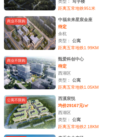
类型：
写字楼
距离五常地铁951米
中福未来星宸金座
商业不限购
待定
余杭
类型：
公寓
距离五常地铁1.99KM
甄爱科创中心
商业不限购
待定
西湖区
类型：
公寓
距离五常地铁1.05KM
西溪宸悦
公寓不限购
均价29167元/㎡
西湖区
类型：
公寓
距离五常地铁2.18KM