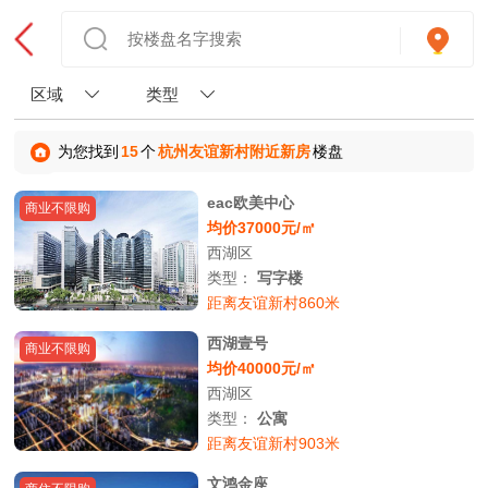
区域
类型
为您找到
15
个
杭州友谊新村附近新房
楼盘
eac欧美中心
商业不限购
均价37000元/㎡
西湖区
类型：
写字楼
距离友谊新村860米
西湖壹号
商业不限购
均价40000元/㎡
西湖区
类型：
公寓
距离友谊新村903米
文鸿金座