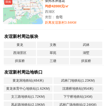
荣邦水岸莲花
限购
均价42000元/㎡
西湖区
类型：
住宅
距离友谊新村3.84KM
友谊新村周边板块
黄龙
文教
武林
西湖景区
翠苑
湖墅
拱宸桥
三塘
拱宸桥
友谊新村周边地铁口
黄龙洞地铁站(484米)
武林门地铁站(1.23KM)
黄龙体育中心地铁站(1.62KM)
沈塘桥地铁站(954米)
文三路地铁站(1.72KM)
下宁桥地铁站(1KM)
凤起路地铁站(2.19KM)
武林广场地铁站(2.24KM)