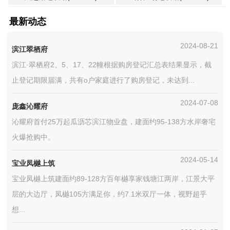
最新动态
2024-08-21
滨江翠栖府
滨江·翠栖府2、5、17、22幢根据购房登记汇总表结果显示，截
止登记期限届满，共有o户家庭进行了购房登记，未达到...
2024-07-08
庞鑫沁耀府
沁耀府首付25万起瓜沥芯滨江物业盘，建面约95-138方水岸奢宅
火爆抢购中。
2024-05-14
宝业凤樾上筑
宝业凤樾上筑建面约89-128方百年樾享家钱塘江两岸，江景大平
层的大边厅，凤樾105方满足你，约7.1米双厅一体，视野超乎
想...