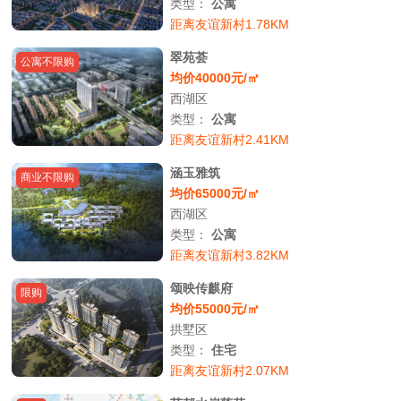
类型：
公寓
距离友谊新村1.78KM
翠苑荟
公寓不限购
均价40000元/㎡
西湖区
类型：
公寓
距离友谊新村2.41KM
涵玉雅筑
商业不限购
均价65000元/㎡
西湖区
类型：
公寓
距离友谊新村3.82KM
颂映传麒府
限购
均价55000元/㎡
拱墅区
类型：
住宅
距离友谊新村2.07KM