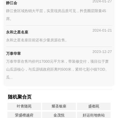
2024-01-27
静江会
静江會区域热销大平层，实景现房品质可见，矜贵圈层限量45
席。
2024-01-21
永和之星名座
永和之星名座目前还有少量房源在售。
2023-12-27
万泰华章
万泰华章在售均价约17000元平方米，带装修交付，项目位于萧
山瓜沥核心，与瓜沥镇政府距离约500米，紧邻七彩小镇TOD、
瓜...
随机聚合页
叶青随苑
耀圣银座
盛都苑
荣盛檀越府
金茂悦
好运街地铁站