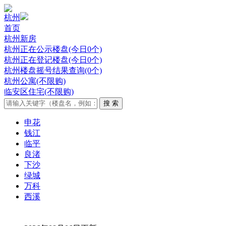
杭州
首页
杭州新房
杭州正在公示楼盘(今日0个)
杭州正在登记楼盘(今日0个)
杭州楼盘摇号结果查询(0个)
杭州公寓(不限购)
临安区住宅(不限购)
申花
钱江
临平
良渚
下沙
绿城
万科
西溪