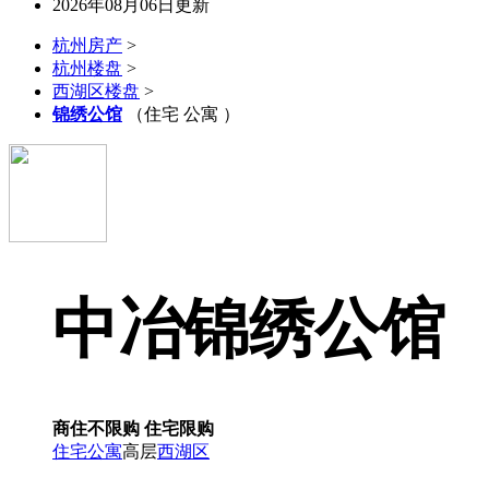
2026年08月06日更新
杭州房产
>
杭州楼盘
>
西湖区楼盘
>
锦绣公馆
（住宅 公寓 ）
中冶锦绣公馆
商住不限购
住宅限购
住宅
公寓
高层
西湖区