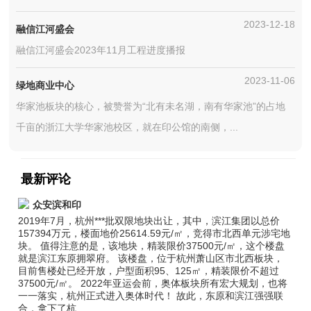
2023-12-18
融信江河盛会
融信江河盛会2023年11月工程进度播报
2023-11-06
绿地商业中心
华家池板块的核心，被赞誉为“北有未名湖，南有华家池”的占地
千亩的浙江大学华家池校区，就在印公馆的南侧，...
最新评论
众安滨和印
2019年7月，杭州***批双限地块出让，其中，滨江集团以总价
157394万元，楼面地价25614.59元/㎡，竞得市北西单元涉宅地
块。 值得注意的是，该地块，精装限价37500元/㎡，这个楼盘
就是滨江东原拥翠府。 该楼盘，位于杭州萧山区市北西板块，
目前售楼处已经开放，户型面积95、125㎡，精装限价不超过
37500元/㎡。 2022年亚运会前，奥体板块所有宏大规划，也将
一一落实，杭州正式进入奥体时代！ 故此，东原和滨江强强联
合，拿下了杭...