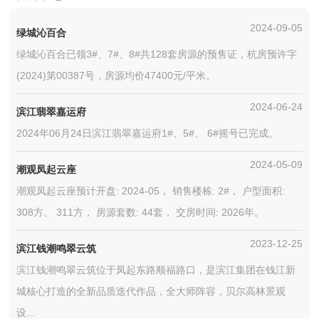
2024-09-05
绿城沁百合
绿城沁百合已领3#、7#、8#共128套房源的预售证，杭房预许字
(2024)第00387号，房源均价47400元/平米。
2024-06-24
滨江翡翠嘉运府
2024年06月24日滨江翡翠嘉运府1#、5#、 6#摇号已完成。
2024-05-09
潮观凤起云座
潮观凤起云座预计开盘: 2024-05， 销售楼栋: 2#， 户型面积:
308方、 311方， 房源套数: 44套， 交房时间: 2026年。
2023-12-25
滨江钱潮鸣翠云筑
滨江钱潮鸣翠云筑位于凤起东路顺福路口，是滨江集团在钱江新
城核心打造的全新品质迭代作品，全大师阵容，贝尔高林景观
设...