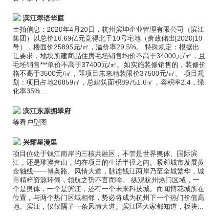
滨江翠语华庭
土拍信息：2020年4月20日，杭州滨坤企业管理有限公司（滨江
集团）以总价16.69亿元竞得北干10号宅地（萧政储出[2020]10
号），楼面价25895元/㎡，溢价率29.5%。 特殊规定：根据出
让要求，地块所建商品住房毛坯销售均价不高于34000元/㎡，且
毛坯销售***单价不高于37400元/㎡。如实施装修销售的，装修价
格不高于3500元/㎡，即项目未来精装限价37500元/㎡。 项目规
划：项目占地26859㎡，总建筑面积89751.6㎡，容积率2.4，绿
化率35%...
滨江东原拥翠府
等看户型图
兴耀星漫里
项目位处于钱江南岸的三核共融区，不管是世界奥体、国际滨
江，还是璀璨萧山，均在项目的生活半径之内。紧邻城市发展黄
金轴线——博奥路、风情大道，脉连钱江两岸乃至全城繁华，城
市精粹资源环伺，领航之势不言而喻。 纵观杭州热门区域，一
个是奥体，一个是滨江，还有一个未来科技城。而闻博花城所在
位置，与两个热门区域相邻，势必将成为杭州下一个热门价值高
地。滨江，仅仅隔了一条风情大道。滨江区大家都知道，板块...