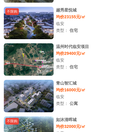
越秀星悦城
不限购
均价23155元/㎡
临安
类型：
住宅
温州时代临安项目
均价29400元/㎡
临安
类型：
住宅
青山智汇城
均价16000元/㎡
临安
类型：
公寓
如沐清晖城
不限购
均价32000元/㎡