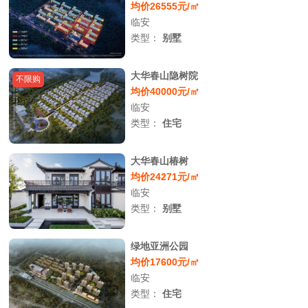
均价26555元/㎡
临安
类型：
别墅
大华春山隐树院
不限购
均价40000元/㎡
临安
类型：
住宅
大华春山椿树
均价24271元/㎡
临安
类型：
别墅
绿地亚洲公园
均价17600元/㎡
临安
类型：
住宅