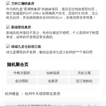
万科江斓映象府
作为前红盘“星潮映象府”的姊妹项目，项目定位纯改善型社区，
将打造建面约147-199㎡全两梯两户住宅，层高约3.05米，无公
租无自持，并且精装限价仅49300元/㎡，价格优势非常明显！
新城香悦奥府
新城在杭州项目不算少，性价比都还不错吧，个人觉得对于刚需
来说，这样的开发商还算实惠的。
绿城九龙仓桂语江南
绿九是哪里的开发商，貌似这是绿九进入杭州的***个项目吧
随机聚合页
中粮方圆府
仙林福座
天虹公寓
金沙国际
金家弄
近江地铁站
杭州楼盘
杭州中天珺府附近新房