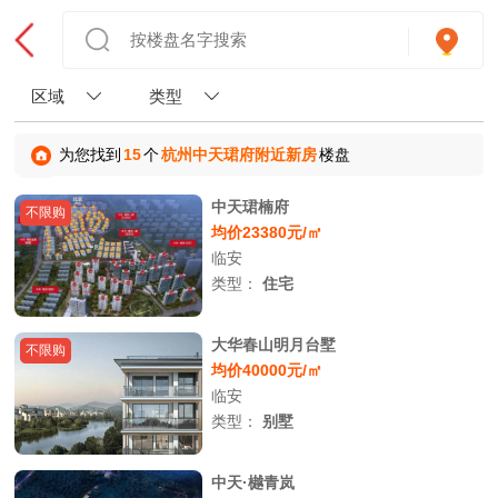
区域
类型
为您找到
15
个
杭州中天珺府附近新房
楼盘
中天珺楠府
不限购
均价23380元/㎡
临安
类型：
住宅
大华春山明月台墅
不限购
均价40000元/㎡
临安
类型：
别墅
中天·樾青岚