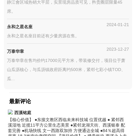
静江會区域热销大平层，实景现房品质可见，矜贵圈层限量45
席。
2024-01-21
永和之星名座
永和之星名座目前还有少量房源在售。
2023-12-27
万泰华章
万泰华章在售均价约17000元平方米，带装修交付，项目位于萧
山瓜沥核心，与瓜沥镇政府距离约500米，紧邻七彩小镇TOD、
瓜...
最新评论
西溪铭庭
【核心价值】 ●东接文教区西临未来科技城 位置优越 ● 紧邻西
溪湿地 近揽11平方公里生态美景 ●紧邻龙湖天街、西溪银泰 配
套完善 ●机场快线 文一西路双加持 方便通达全城 ●84％超高得