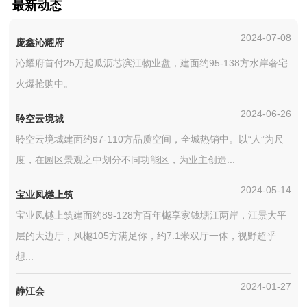
最新动态
2024-07-08
庞鑫沁耀府
沁耀府首付25万起瓜沥芯滨江物业盘，建面约95-138方水岸奢宅
火爆抢购中。
2024-06-26
聆空云境城
聆空云境城建面约97-110方品质空间，全城热销中。以“人”为尺
度，在园区景观之中划分不同功能区，为业主创造...
2024-05-14
宝业凤樾上筑
宝业凤樾上筑建面约89-128方百年樾享家钱塘江两岸，江景大平
层的大边厅，凤樾105方满足你，约7.1米双厅一体，视野超乎
想...
2024-01-27
静江会