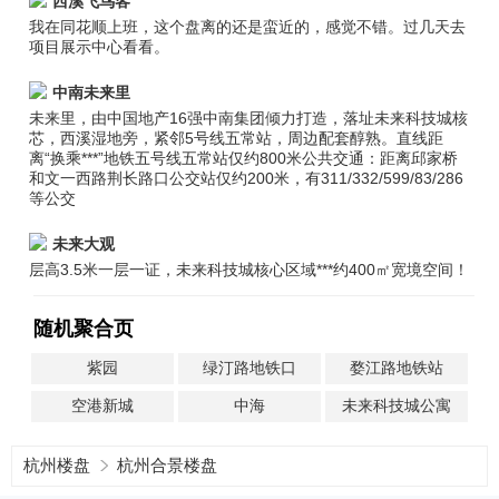
西溪飞鸟客
我在同花顺上班，这个盘离的还是蛮近的，感觉不错。过几天去
项目展示中心看看。
中南未来里
未来里，由中国地产16强中南集团倾力打造，落址未来科技城核
芯，西溪湿地旁，紧邻5号线五常站，周边配套醇熟。直线距
离“换乘***”地铁五号线五常站仅约800米公共交通：距离邱家桥
和文一西路荆长路口公交站仅约200米，有311/332/599/83/286
等公交
未来大观
层高3.5米一层一证，未来科技城核心区域***约400㎡宽境空间！
随机聚合页
紫园
绿汀路地铁口
婺江路地铁站
空港新城
中海
未来科技城公寓
杭州楼盘
杭州合景楼盘