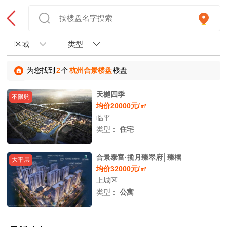
区域
类型
为您找到
2
个
杭州合景楼盘
楼盘
天樾四季
不限购
均价20000元/㎡
临平
类型：
住宅
合景泰富·揽月臻翠府│臻橒
大平层
均价32000元/㎡
上城区
类型：
公寓