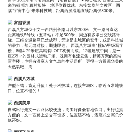
房率 18.3米南向奢阔空间 【项目价值】 ● 稀贵板块 西溪之上未
来为邻 择址蒋村板块，地理位置优越。东接繁华的文教区，西
临“宇宙中心”未来科技城，距离西溪湿地直线距离仅800米。
富越香溪
西溪八方城位于文一西路荆长路口以东200米，文一路可直达，
距离地铁5号线（五常站）不足500米，周边有多条公交线路环
绕。三维交通路网已然成型，无论是主城区的繁华，或是科技城
的潜力，都无缝对接，顺捷即达。 西溪八方城由4幢5A甲级写字
楼，8幢4.79米层高精装LOFT构筑而成。12幢建筑中间，是一
座2万㎡的园林式运动广场。既拥有名流云集，精英齐聚的高端
写字楼，也拥有漫享人文气息的生活居所，更得一方景观华美的
天然氧吧。周...
西溪八方城
户型不错，肯定升值！处于科技城，连接主城区，临近五常地铁
口，位置不错的！
西溪美岸
自驾出行走文一西路比较便捷，周围好像会有地铁口，出行也挺
方便的，文一西路上公交车也多，位置还不错，酒店式公寓总价
低还好。