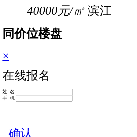
40000元/㎡
滨江
同价位楼盘
×
在线报名
姓 名
手 机
确认