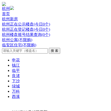
杭州
首页
杭州新房
杭州正在公示楼盘(今日0个)
杭州正在登记楼盘(今日0个)
杭州楼盘摇号结果查询(0个)
杭州公寓(不限购)
临安区住宅(不限购)
申花
钱江
临平
良渚
下沙
绿城
万科
西溪