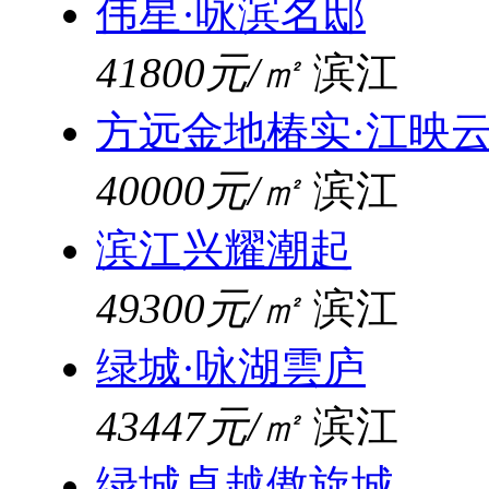
伟星·咏滨名邸
41800元/㎡
滨江
方远金地椿实·江映
40000元/㎡
滨江
滨江兴耀潮起
49300元/㎡
滨江
绿城·咏湖雲庐
43447元/㎡
滨江
绿城卓越傲旋城