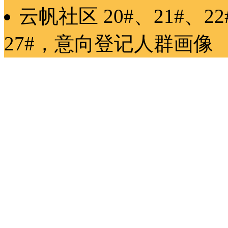
云帆社区
20#、21#、2
27#
，
意向登记
人群画像