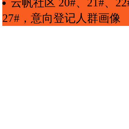
云帆社区
20#、21#、2
27#
，
意向登记
人群画像