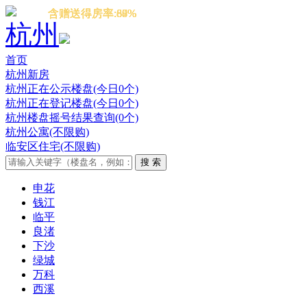
含赠送得房率:87%
含赠送得房率:89%
含赠送得房率:88%
含赠送得房率:60%
含赠送得房率:64%
杭州
首页
杭州新房
杭州正在公示楼盘(今日0个)
杭州正在登记楼盘(今日0个)
杭州楼盘摇号结果查询(0个)
杭州公寓(不限购)
临安区住宅(不限购)
申花
钱江
临平
良渚
下沙
绿城
万科
西溪