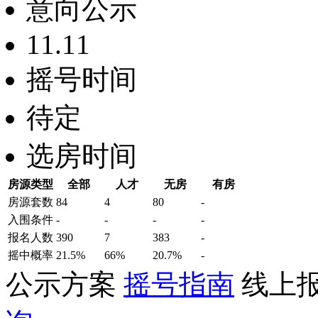
意向公示
11.11
摇号时间
待定
选房时间
房源类型
全部
人才
无房
有房
房源套数
84
4
80
-
入围条件
-
-
-
-
报名
人数
390
7
383
-
摇中概率
21.5%
66%
20.7%
-
公示方案
摇号指南
线上