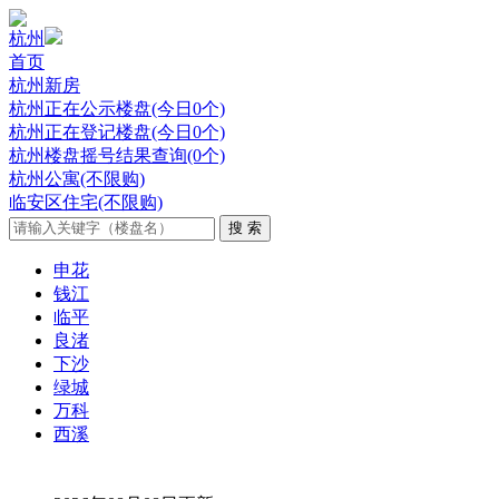
杭州
首页
杭州新房
杭州正在公示楼盘(今日0个)
杭州正在登记楼盘(今日0个)
杭州楼盘摇号结果查询(0个)
杭州公寓(不限购)
临安区住宅(不限购)
申花
钱江
临平
良渚
下沙
绿城
万科
西溪