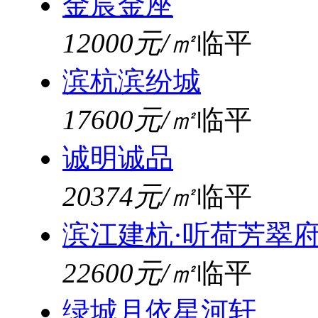
金宸金座
12000元/㎡
临平
滨杭滨纷城
17600元/㎡
临平
诚明诚品
20374元/㎡
临平
滨江建杭·听荷芳翠
22600元/㎡
临平
绿城月依星河轩