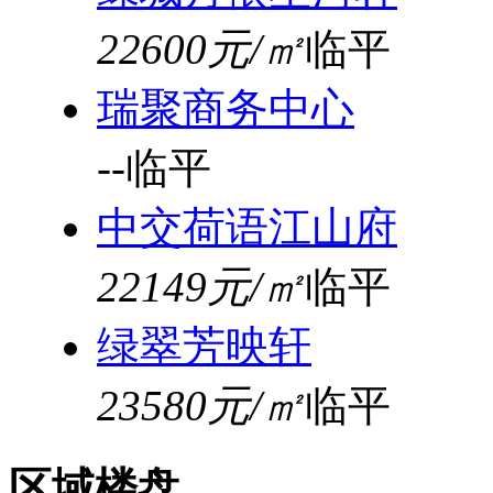
22600元/㎡
临平
瑞聚商务中心
--
临平
中交荷语江山府
22149元/㎡
临平
绿翠芳映轩
23580元/㎡
临平
区域楼盘