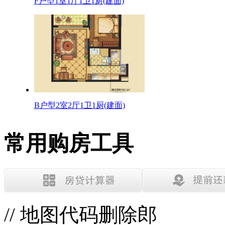
F户型1室1厅1卫1厨(建面)
B户型2室2厅1卫1厨(建面)
常用购房工具
// 地图代码删除郎