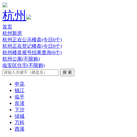
杭州
首页
杭州新房
杭州正在公示楼盘(今日0个)
杭州正在登记楼盘(今日0个)
杭州楼盘摇号结果查询(0个)
杭州公寓(不限购)
临安区住宅(不限购)
申花
钱江
临平
良渚
下沙
绿城
万科
西溪