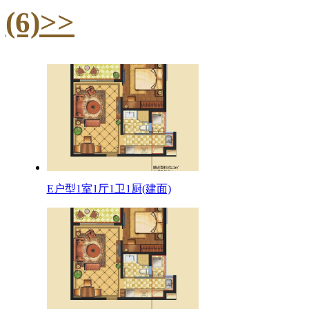
(6)>>
E户型1室1厅1卫1厨(建面)