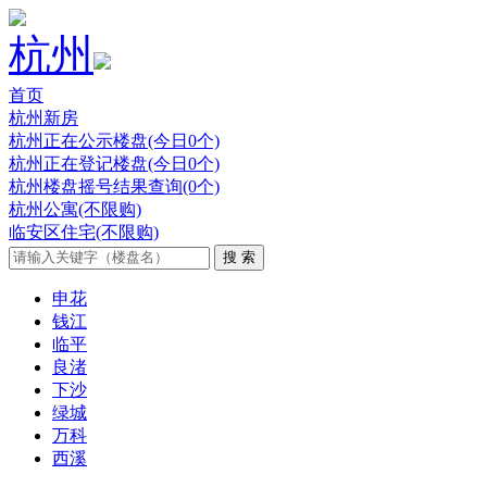
杭州
首页
杭州新房
杭州正在公示楼盘(今日0个)
杭州正在登记楼盘(今日0个)
杭州楼盘摇号结果查询(0个)
杭州公寓(不限购)
临安区住宅(不限购)
申花
钱江
临平
良渚
下沙
绿城
万科
西溪