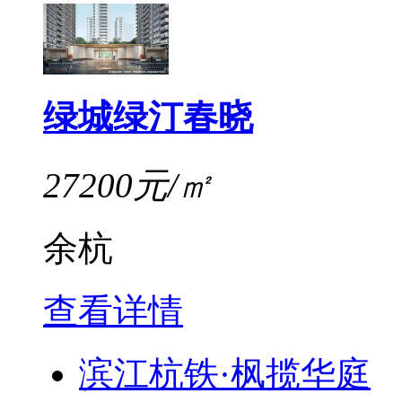
绿城绿汀春晓
27200元/㎡
余杭
查看详情
滨江杭铁·枫揽华庭