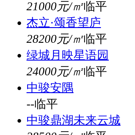
21000元/㎡
临平
杰立·颂香望庐
28200元/㎡
临平
绿城月映星语园
24000元/㎡
临平
中骏安隅
--
临平
中骏鼎湖未来云城