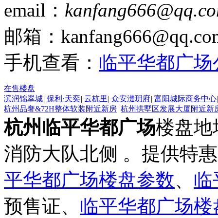
email：
kanfang666@qq.c
邮箱：kanfang666@qq.
手机查看：
临平华都广场
在售楼盘
滨润锦翠城
|
保利·天奕
|
云杭里
|
众安濋玥府
|
富阳城际商务中心
杭州品奢&72H整体软装附近新房
|
杭州拱墅区发展大厦附近新
杭州临平华都广场
楼盘地
消防大队北侧 。提供特
平华都广场楼盘参数
、
临
预售证、
临平华都广场楼