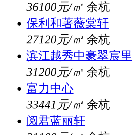
36100元/㎡
余杭
保利和著薇棠轩
27120元/㎡
余杭
滨江越秀中豪翠宸里
31200元/㎡
余杭
富力中心
33441元/㎡
余杭
阅君蓝丽轩