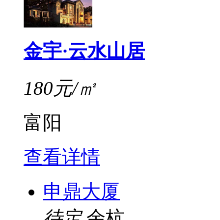
金宇·云水山居
180元/㎡
富阳
查看详情
申鼎大厦
待定
余杭