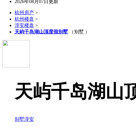
2026年08月07日更新
杭州房产
>
杭州楼盘
>
淳安楼盘
>
天屿千岛湖山顶度假别墅
（别墅 ）
天屿千岛湖山
别墅
淳安