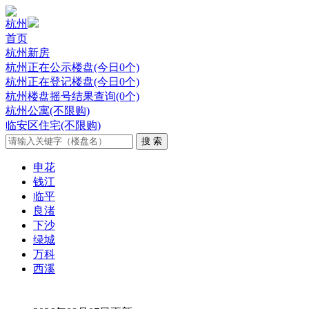
杭州
首页
杭州新房
杭州正在公示楼盘(今日0个)
杭州正在登记楼盘(今日0个)
杭州楼盘摇号结果查询(0个)
杭州公寓(不限购)
临安区住宅(不限购)
申花
钱江
临平
良渚
下沙
绿城
万科
西溪