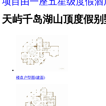
项目由一座五星级度假酒
天屿千岛湖山顶度假别
楼盘户型图(建面)