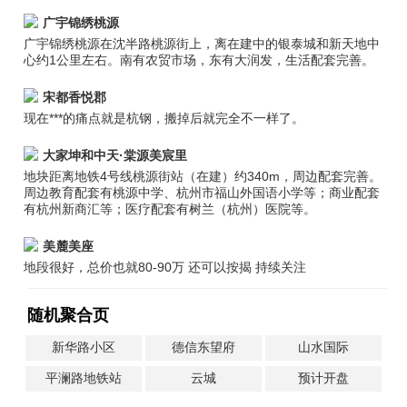
广宇锦绣桃源
广宇锦绣桃源在沈半路桃源街上，离在建中的银泰城和新天地中
心约1公里左右。南有农贸市场，东有大润发，生活配套完善。
宋都香悦郡
现在***的痛点就是杭钢，搬掉后就完全不一样了。
大家坤和中天·棠源美宸里
地块距离地铁4号线桃源街站（在建）约340m，周边配套完善。
周边教育配套有桃源中学、杭州市福山外国语小学等；商业配套
有杭州新商汇等；医疗配套有树兰（杭州）医院等。
美麓美座
地段很好，总价也就80-90万 还可以按揭 持续关注
随机聚合页
新华路小区
德信东望府
山水国际
平澜路地铁站
云城
预计开盘