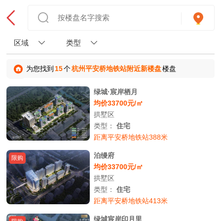
区域
类型
为您找到
15
个
杭州平安桥地铁站附近新楼盘
楼盘
绿城·宸岸栖月
均价33700元/㎡
拱墅区
类型：
住宅
距离平安桥地铁站388米
泊缦府
限购
均价33700元/㎡
拱墅区
类型：
住宅
距离平安桥地铁站413米
绿城宸岸印月里