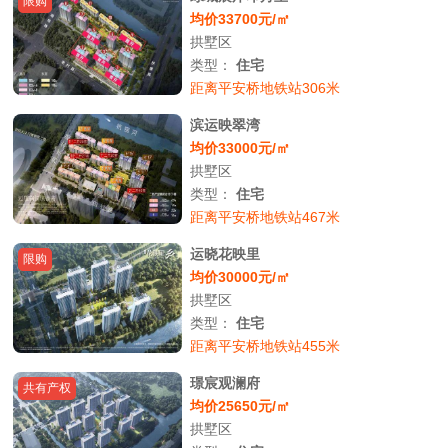
限购
均价33700元/㎡
拱墅区
类型：
住宅
距离平安桥地铁站306米
滨运映翠湾
均价33000元/㎡
拱墅区
类型：
住宅
距离平安桥地铁站467米
运晓花映里
限购
均价30000元/㎡
拱墅区
类型：
住宅
距离平安桥地铁站455米
璟宸观澜府
共有产权
均价25650元/㎡
拱墅区