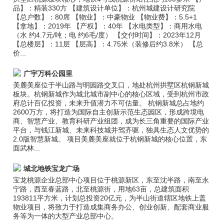
品】：精装330方 【建筑设计单位】：杭州城建设计研究院
【总户数】：80席 【物业】：中豪物业 【物业费】：5.5+1
【拿地】：2019年 【产权】：40年 【水电类型】：商用水电
（水 约4.7元/吨；电 约6毛/度） 【交付时间】：2023年12月
【总楼层】：11层 【层高】：4.75米（装修后约3.8米） 【总
价...
广宇万科公园里
美麓美座位于半山路与明园路交叉口，地处杭州拱墅区杭钢新城
板块。杭钢新城作为城北城市副中心的核心区域，受到杭州市政
府总计百亿投资，未来升值潜力不可估量。 杭钢新城总占地约
2600万方，将打造为国际自主创新示范生态园区，形成跨境电
商、智慧产业、教育科研产业组团，成为长三角重要的国际产业
平台，与钱江新城、未来科技城并驾齐驱，独具生态人文优势的
2.0版智慧新城。 项目美麓美座就位于杭钢新城的核心位置，东
面武林...
城北地铁宝龙广场
宝龙桃源企业总部中心项目位于桃源新区，东至沈半路，南至永
宁路，西至春蓝路，北至桃源街，用地63亩，总建筑面积
193811平方米，计划总投资20亿元，为半山街道辖区地铁上盖
物业项目，将致力于打造成集商务办公、创业创新、配套商业服
务等为一体的大型产业总部中心。