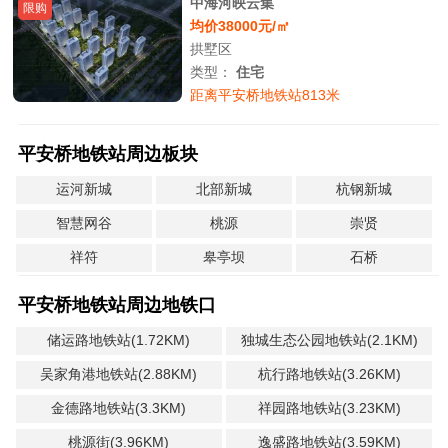
中海河映云集
限购
均价38000元/㎡
拱墅区
类型：
住宅
距离平安桥地铁站813米
平安桥地铁站周边板块
运河新城
北部新城
杭钢新城
智慧网谷
桃源
崇贤
祥符
皋亭坝
石桥
平安桥地铁站周边地铁口
储运路地铁站(1.72KM)
独城生态公园地铁站(2.1KM)
吴家角港地铁站(2.88KM)
杭行路地铁站(3.26KM)
金德路地铁站(3.3KM)
祥园路地铁站(3.23KM)
桃源街(3.96KM)
逸盛路地铁站(3.59KM)