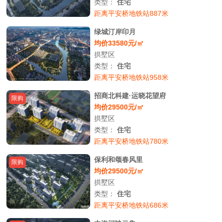
类型：
住宅
距离平安桥地铁站887米
绿城汀岸印月
均价33580元/㎡
拱墅区
类型：
住宅
距离平安桥地铁站958米
招商北科建·运晓花望府
限购
均价29500元/㎡
拱墅区
类型：
住宅
距离平安桥地铁站780米
保利和颂春风里
限购
均价29500元/㎡
拱墅区
类型：
住宅
距离平安桥地铁站686米