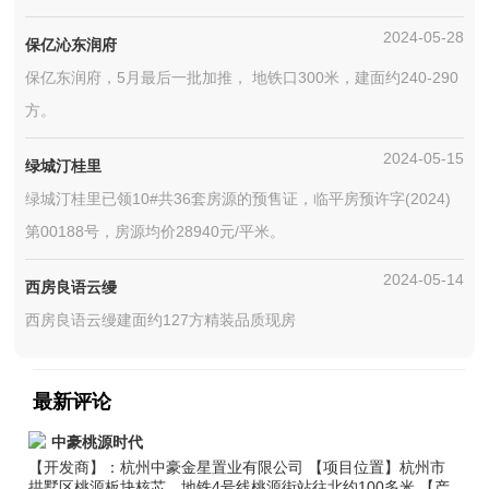
2024-05-28
保亿沁东润府
保亿东润府，5月最后一批加推， 地铁口300米，建面约240-290
方。
2024-05-15
绿城汀桂里
绿城汀桂里已领10#共36套房源的预售证，临平房预许字(2024)
第00188号，房源均价28940元/平米。
2024-05-14
西房良语云缦
西房良语云缦建面约127方精装品质现房
最新评论
中豪桃源时代
【开发商】：杭州中豪金星置业有限公司 【项目位置】杭州市
拱墅区桃源板块核芯，地铁4号线桃源街站往北约100多米 【产