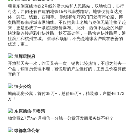
项目东侧直线地铁2号线的潘水站和人民路站，双地铁口，步行
可达，西侧还有在建的地铁15号线南秀路站。地铁便捷直达奥
体、滨江、钱新、西湖等。 崇璟和颂府家门口还有市心路、博
奥路两条南岸城市纵轴线。不仅把萧山老城与奥体无缝连接了起
来，更是形成了一条超级限价瀑布。 此外，西侧不远处的风情
快速路连接起彩虹快速路、秋石高架等，一路快速快速路网，通
往滨江和杭州主城。 崇璟和颂府，不光是地缘客户就在改善的
优选，更...
旭辉珺悦府
开放那天去一次，昨天又去一次，销售比较热情，不想之前去一
个盘，销售员爱理不理，君悦府的户型怪好的，主要是价格算便
宜的了
恒安公馆
城南现房公寓，首付35万+，总价65万+，精装修，户型46-173
方！
东原德信·印奥湾
物业费2.7元/㎡·月相信一分钱一分货开发商服务好不好？
绿都嘉华公馆