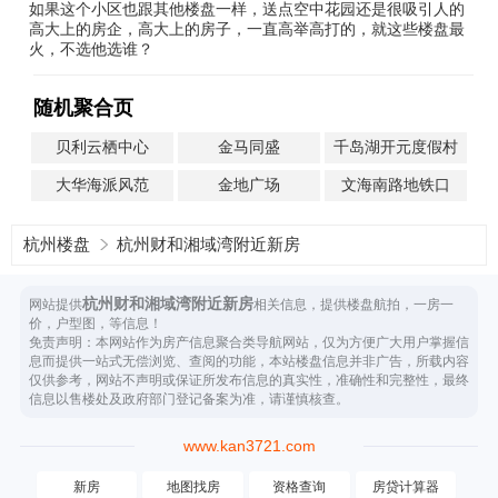
如果这个小区也跟其他楼盘一样，送点空中花园还是很吸引人的
高大上的房企，高大上的房子，一直高举高打的，就这些楼盘最
火，不选他选谁？
随机聚合页
贝利云栖中心
金马同盛
千岛湖开元度假村
大华海派风范
金地广场
文海南路地铁口
杭州楼盘
杭州财和湘域湾附近新房
杭州财和湘域湾附近新房
网站提供
相关信息，提供楼盘航拍，一房一
价，户型图，等信息！
免责声明：本网站作为房产信息聚合类导航网站，仅为方便广大用户掌握信
息而提供一站式无偿浏览、查阅的功能，本站楼盘信息并非广告，所载内容
仅供参考，网站不声明或保证所发布信息的真实性，准确性和完整性，最终
信息以售楼处及政府部门登记备案为准，请谨慎核查。
www.kan3721.com
新房
地图找房
资格查询
房贷计算器