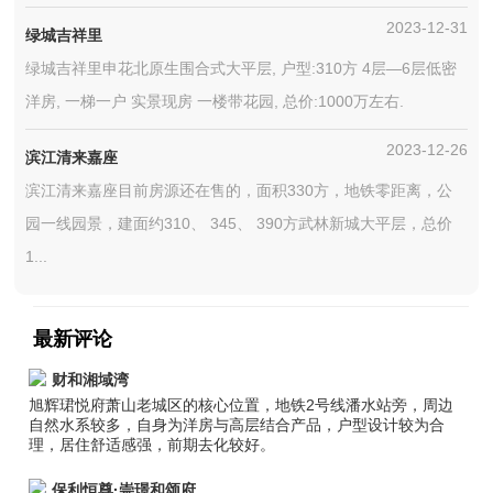
2023-12-31
绿城吉祥里
绿城吉祥里申花北原生围合式大平层, 户型:310方 4层—6层低密
洋房, 一梯一户 实景现房 一楼带花园, 总价:1000万左右.
2023-12-26
滨江清来嘉座
滨江清来嘉座目前房源还在售的，面积330方，地铁零距离，公
园一线园景，建面约310、 345、 390方武林新城大平层，总价
1...
最新评论
财和湘域湾
旭辉珺悦府萧山老城区的核心位置，地铁2号线潘水站旁，周边
自然水系较多，自身为洋房与高层结合产品，户型设计较为合
理，居住舒适感强，前期去化较好。
保利恒尊·崇璟和颂府