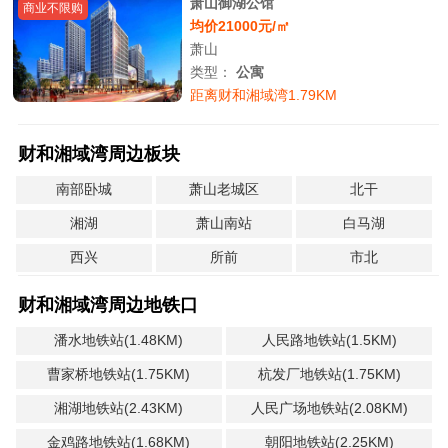
萧山御湖公馆
商业不限购
均价21000元/㎡
萧山
类型：
公寓
距离财和湘域湾1.79KM
财和湘域湾周边板块
南部卧城
萧山老城区
北干
湘湖
萧山南站
白马湖
西兴
所前
市北
财和湘域湾周边地铁口
潘水地铁站(1.48KM)
人民路地铁站(1.5KM)
曹家桥地铁站(1.75KM)
杭发厂地铁站(1.75KM)
湘湖地铁站(2.43KM)
人民广场地铁站(2.08KM)
金鸡路地铁站(1.68KM)
朝阳地铁站(2.25KM)