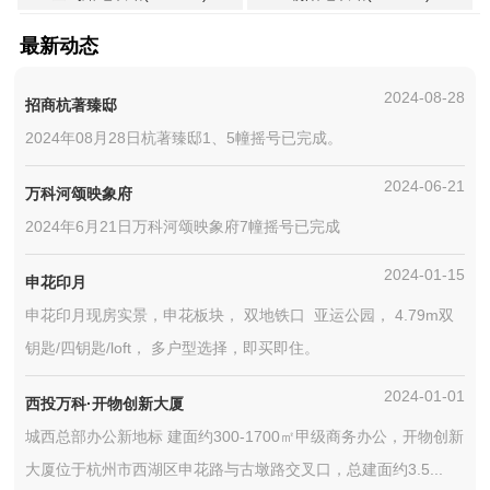
最新动态
2024-08-28
招商杭著臻邸
2024年08月28日杭著臻邸1、5幢摇号已完成。
2024-06-21
万科河颂映象府
2024年6月21日万科河颂映象府7幢摇号已完成
2024-01-15
申花印月
申花印月现房实景，申花板块， 双地铁口 亚运公园， 4.79m双
钥匙/四钥匙/loft， 多户型选择，即买即住。
2024-01-01
西投万科·开物创新大厦
城西总部办公新地标 建面约300-1700㎡甲级商务办公，开物创新
大厦位于杭州市西湖区申花路与古墩路交叉口，总建面约3.5...