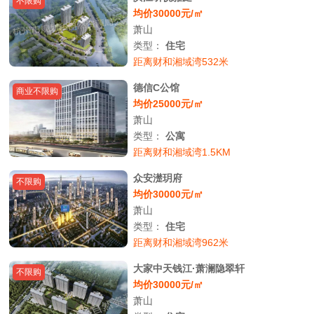
不限购
均价30000元/㎡
萧山
类型：
住宅
距离财和湘域湾532米
德信C公馆
商业不限购
均价25000元/㎡
萧山
类型：
公寓
距离财和湘域湾1.5KM
众安濋玥府
不限购
均价30000元/㎡
萧山
类型：
住宅
距离财和湘域湾962米
大家中天钱江·萧澜隐翠轩
不限购
均价30000元/㎡
萧山