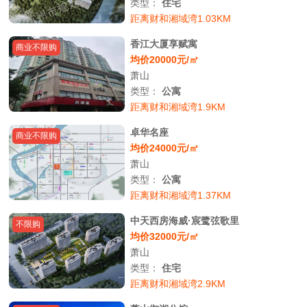
类型：
住宅
距离财和湘域湾1.03KM
香江大厦享赋寓
商业不限购
均价20000元/㎡
萧山
类型：
公寓
距离财和湘域湾1.9KM
卓华名座
商业不限购
均价24000元/㎡
萧山
类型：
公寓
距离财和湘域湾1.37KM
中天西房海威·宸鹭弦歌里
不限购
均价32000元/㎡
萧山
类型：
住宅
距离财和湘域湾2.9KM