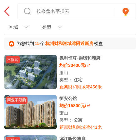
区域
类型
为您找到
15
个
杭州财和湘域湾附近新房
楼盘
保利恒尊·崇璟和颂府
不限购
均价33430元/㎡
萧山
类型：
住宅
距离财和湘域湾456米
恒安公馆
商业不限购
均价15800元/㎡
萧山
类型：
公寓
距离财和湘域湾441米
滨江听悦雅庭