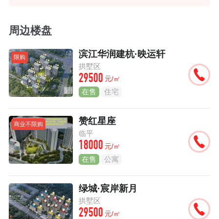
周边楼盘
滨江华润建杭·映运轩
限购
拱墅区
29500
元/㎡
在售
住宅
赞红星座
商业不限购
临平
18000
元/㎡
在售
公寓
绿城·宸岸新月
拱墅区
29500
元/㎡