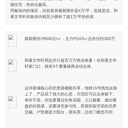
级住宅，性价比极高。
同板块内的项目，目前新房最新限价是4万/平，也就是说，和
著文华轩在板块内就至少拥有了超1万/平的价差
精装限价29500元/㎡，主力约103㎡总价仅约300万
和著文华轩周边共计超百万方商业体量！在和著文华
轩家门口，就有3个重量级商业综合体。
运河新城核心区的资源都能共享，地铁15号线也在路
上了，产品花了很大的心思，示范区可以去体验下。
单价不高，但也要通过街角花园、入口橱窗，做出楼
盘的封面感，还要讲究参与性，景观和架空层的无界
交融。户型都是大阳台，很实用，总价门槛也可控。