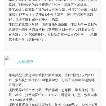
算起，到地铁站的步行距离约250米，是真正的地铁盘。
除了地铁，南面是在建的超大市政公园，长度700余米，规划
面积约17万㎡！约等于0.8个柳浪闻莺，还往西绵延至运河
畔，是楼下随时遛娃刷步的小确幸。
项目享有拱墅区学籍，西面直线约300米，便是九年一贯制的
杭州第十四中学附属学校（期房暂不划分学区，以教育局公
布为准）。约400米开外，则是知名省一级重点中学——杭州
第十四中学（康桥校区）。
大神点评
雄踞拱墅区大运河新城板块丽水路旁，直距地铁口仅约200
米，紧邻杭州第十四中学附属学校，打造主城臻稀的运河畔
公园住区。
项目无界对望市政公园，天赋静谧生态氛围。承袭保利「和
系」标准，打造建面约103-126㎡生活场景力户型，致敬城市
RELAX年轻生活力。
项目首开还会送车位送家装包，均价29500元/㎡，总价300万