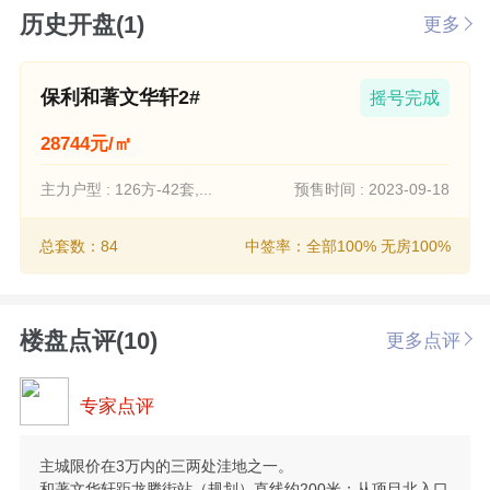
历史开盘(1)
更多
保利和著文华轩2#
摇号完成
28744元/㎡
主力户型 : 126方-42套,...
预售时间 : 2023-09-18
总套数：84
中签率：全部100% 无房100%
楼盘点评(10)
更多点评
专家点评
主城限价在3万内的三两处洼地之一。
和著文华轩距龙腾街站（规划）直线约200米；从项目北入口