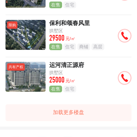
在售
住宅
保利和颂春风里
限购
拱墅区
29500
元/㎡
在售
住宅
商铺
高层
运河清正源府
共有产权
拱墅区
25000
元/㎡
在售
住宅
加载更多楼盘