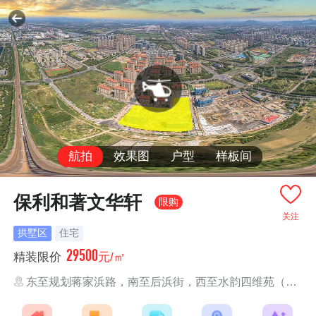
航拍
效果图
户型
样板间
保利和著文华轩
限购
关注
拱墅区
住宅
29500
精装限价
元/㎡
东至规划蒋家浜路，南至后浜街，西至水韵四维苑（南区）、康扬路，北至崇...