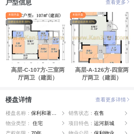
户型信息
查看更多
本期开盘
本期开盘
含赠送得房率:88%
含赠送得房率:87%
高层-C-107方-三室两
高层-A-126方-四室两
厅两卫（建面）
厅两卫（建面）
楼盘详情
查看更多详情
楼盘名称：
保利和著文华轩
销售状态：
在售
物业类型：
住宅
项目特色：
运河新城
产权年限：
70年
物业公司：
保利物业