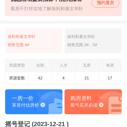
预约看房
看房不打烊实地了解保利和著文华轩
保利和著文华轩
保利和著文华轩
销售范围:4#
销售范围:3#、5#
房源类型
全部
人才
无房
有房
房源套数
42
4
21
17
一房一价
购房资料
算首付估房价
摇号买房必读
摇号登记 (2023-12-21 )