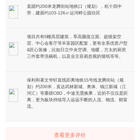
直踞约200米龙腾街站地铁口（规划），杭⼗四中
旁，建面约103-126㎡运河畔公园住区
项目共有5幢高层建筑，享高颜值立面、超级架空
层、中心会客厅等丰富园区配套，更有全系优质户型
&匠心装修，比如日立中央空调、地暖，方太的厨房
三件套带洗碗机，以及业主容易忽视的墙纸等等。
保利和著文华轩直线距离地铁15号线龙腾街站（规
划）约200米，直达武林新城、奥体、钱江新城（江
河汇）等重磅CBD，中途无需换乘，近的不仅仅是距
离，更为板块持续导入远远不断的人流、物流、财富
流。
查看更多评价