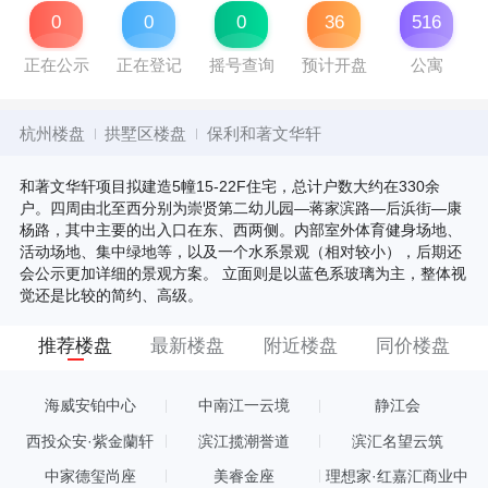
0
0
0
36
516
正在公示
正在登记
摇号查询
预计开盘
公寓
杭州楼盘
拱墅区楼盘
保利和著文华轩
和著文华轩项目拟建造5幢15-22F住宅，总计户数大约在330余
户。四周由北至西分别为崇贤第二幼儿园—蒋家滨路—后浜街—康
杨路，其中主要的出入口在东、西两侧。内部室外体育健身场地、
活动场地、集中绿地等，以及一个水系景观（相对较小），后期还
会公示更加详细的景观方案。 立面则是以蓝色系玻璃为主，整体视
觉还是比较的简约、高级。
推荐楼盘
最新楼盘
附近楼盘
同价楼盘
海威安铂中心
中南江一云境
静江会
西投众安·紫金蘭轩
滨江揽潮誉道
滨汇名望云筑
中家德玺尚座
美睿金座
理想家·红嘉汇商业中