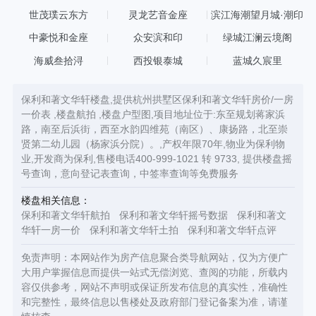
心
世茂璞云东方
灵龙艺音金座
滨江海潮望月城·潮印
中豪悦和金座
众安滨和印
绿城江澜云境阁
海威叁拾浔
西投银泰城
蓝城久宸里
保利和著文华轩楼盘,提供杭州拱墅区保利和著文华轩房价/一房
一价表 ,楼盘航拍 ,楼盘户型图,项目地址位于:东至规划蒋家浜
路，南至后浜街，西至水韵四维苑（南区）、康扬路，北至崇
贤第二幼儿园（杨家浜分院）。,产权年限70年,物业为保利物
业,开发商为保利,售楼电话400-999-1021 转 9733, 提供楼盘摇
号查询，意向登记表查询，中签率查询等免费服务
楼盘相关信息：
保利和著文华轩航拍
保利和著文华轩摇号数据
保利和著文
华轩一房一价
保利和著文华轩土拍
保利和著文华轩点评
免责声明：本网站作为房产信息聚合类导航网站，仅为方便广
大用户掌握信息而提供一站式无偿浏览、查阅的功能，所载内
容仅供参考，网站不声明或保证所发布信息的真实性，准确性
和完整性，最终信息以售楼处及政府部门登记备案为准，请谨