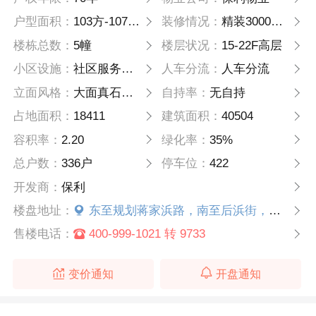
户型面积：
103方-107方-126方
装修情况：
精装3000元/方
楼栋总数：
5幢
楼层状况：
15-22F高层
小区设施：
社区服务用房、养老用房、婴幼儿照护服务用房、公共体育用房、公共文化设施、室外婴幼儿活动场地以及室外公共活动场地
人车分流：
人车分流
立面风格：
大面真石漆+铝合金线条
自持率：
无自持
占地面积：
18411
建筑面积：
40504
容积率：
2.20
绿化率：
35%
总户数：
336户
停车位：
422
开发商：
保利
楼盘地址：
东至规划蒋家浜路，南至后浜街，西至水韵四维苑（南区）、康扬路，北至崇...
售楼电话：
400-999-1021 转 9733
变价通知
开盘通知