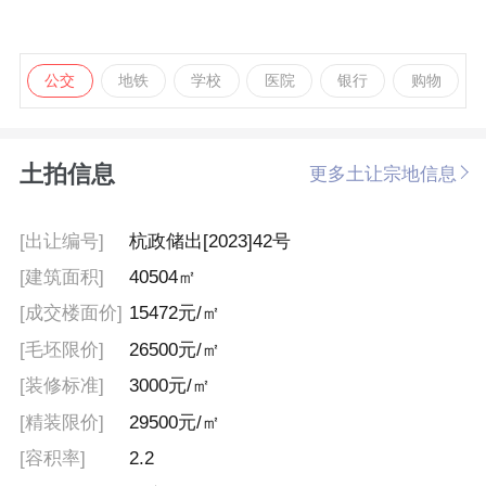
公交
地铁
学校
医院
银行
购物
土拍信息
更多土让宗地信息
[出让编号]
杭政储出[2023]42号
[建筑面积]
40504㎡
[成交楼面价]
15472元/㎡
[毛坯限价]
26500元/㎡
[装修标准]
3000元/㎡
[精装限价]
29500元/㎡
[容积率]
2.2