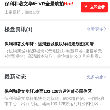
保利和著文华轩 VR全景航拍
Hot!
立即查看
上帝视野，俯瞰全盘
楼盘资讯(1)
查看更多
保利和著文华轩：运河新城板块详细规划图(高清
（杭钢新城+桃源板块+运河新城+智慧网谷+康桥单元
+崇贤规控）高清版本获取：关注微信公众号杭州看房
神器，对话框输...
最新动态
更多动态
保利和著文华轩:建面103-126方运河畔公园住区
保利和著文华轩地铁走走就到，丽水路在侧。一路畅联
市中心，出行无忧。建面103-126方运河畔公园住区，
保利和著文华...