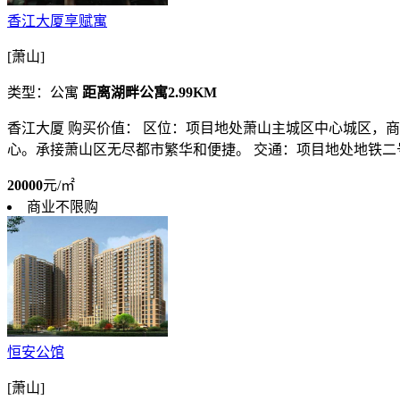
香江大厦享赋寓
[萧山]
类型：公寓
距离湖畔公寓2.99KM
香江大厦 购买价值： 区位：项目地处萧山主城区中心城区，
心。承接萧山区无尽都市繁华和便捷。 交通：项目地处地铁二号
20000
元/㎡
商业不限购
恒安公馆
[萧山]