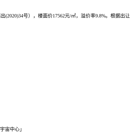
出(2020)34号），楼面价17562元/㎡，溢价率9.8%。根据出让
「宇宙中心」