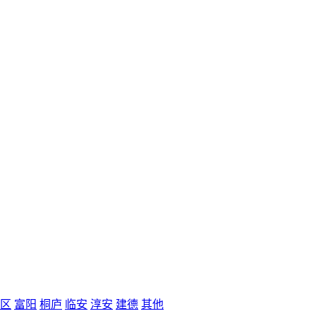
区
富阳
桐庐
临安
淳安
建德
其他