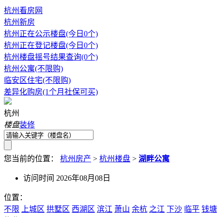
杭州看房网
杭州新房
杭州正在公示楼盘(今日0个)
杭州正在登记楼盘(今日0个)
杭州楼盘摇号结果查询(0个)
杭州公寓(不限购)
临安区住宅(不限购)
差异化购房(1个月社保可买)
杭州
楼盘
装修
您当前的位置：
杭州房产
>
杭州楼盘
>
湖畔公寓
访问时间 2026年08月08日
位置：
不限
上城区
拱墅区
西湖区
滨江
萧山
余杭
之江
下沙
临平
钱塘