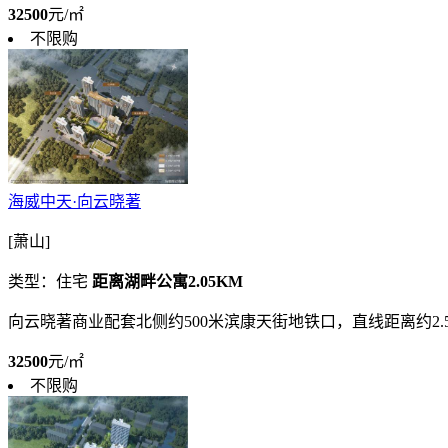
32500
元/㎡
不限购
海威中天·向云晓著
[萧山]
类型：住宅
距离湖畔公寓2.05KM
向云晓著商业配套北侧约500米滨康天街地铁口，直线距离约2
32500
元/㎡
不限购