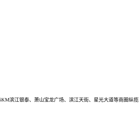
.5KM滨江银泰、萧山宝龙广场、滨江天街、星光大道等商圈纵