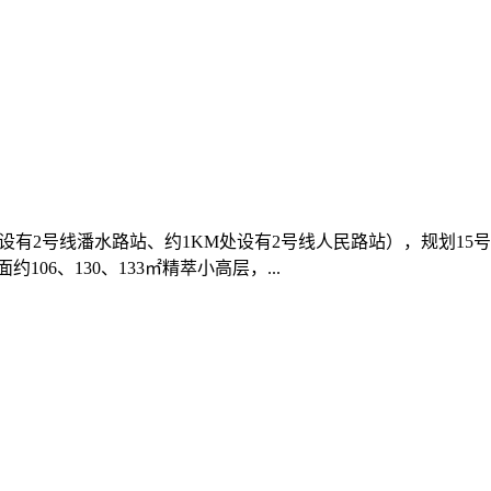
设有2号线潘水路站、约1KM处设有2号线人民路站），规划1
6、130、133㎡精萃小高层，...