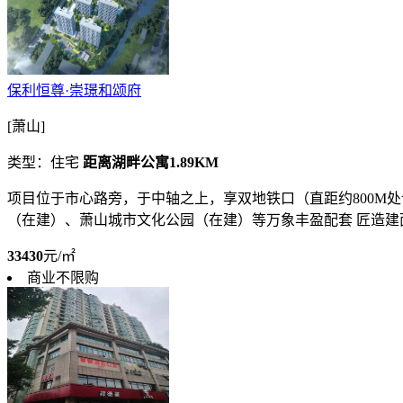
保利恒尊·崇璟和颂府
[萧山]
类型：住宅
距离湖畔公寓1.89KM
项目位于市心路旁，于中轴之上，享双地铁口（直距约800M处
（在建）、萧山城市文化公园（在建）等万象丰盈配套 匠造建面约10
33430
元/㎡
商业不限购