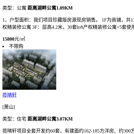
类型：公寓
距离湖畔公寓1.89KM
1、户型面积：我们项目珍藏版房源现房销售。 1F为商铺，共13套，
权精装修公寓 3F：层高4.2米，30套loft产权精装修公寓+5套使
15800
元/㎡
不限购
揽晴轩
[萧山]
类型：住宅
距离湖畔公寓3.07KM
揽晴轩项目全套开发约60套，有建面约162-185方洋房、约300