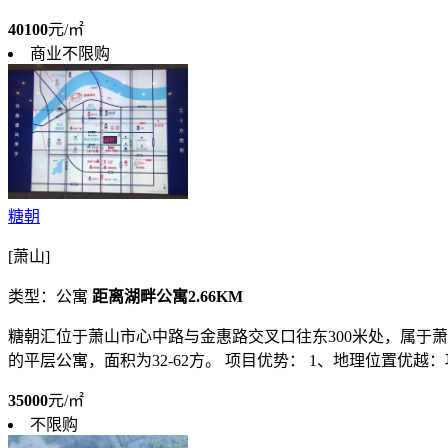
40100
元/㎡
商业不限购
糖朝
[萧山]
类型：公寓
距离湖畔公寓2.66KM
糖朝汇位于萧山市心中路与金惠路交叉口往东300米处，属于萧
的平层公寓，面积为32-62方。 项目优势： 1、地理位置优越：项
35000
元/㎡
不限购