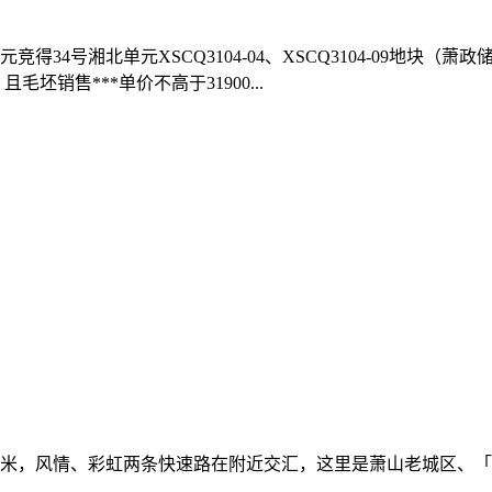
得34号湘北单元XSCQ3104-04、XSCQ3104-09地块（萧政储
坯销售***单价不高于31900...
50米，风情、彩虹两条快速路在附近交汇，这里是萧山老城区、