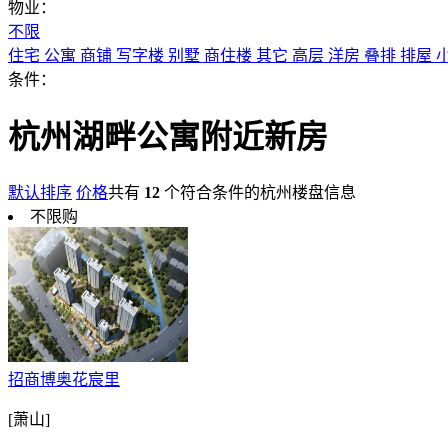
物业：
不限
住宅
公寓
商铺
写字楼
别墅
商住楼
其它
高层
洋房
叠排
排屋
条件：
杭州湖畔公寓附近新房
默认排序
价格
共有
12
个符合条件的杭州楼盘信息
不限购
招商博奥花宸里
[萧山]