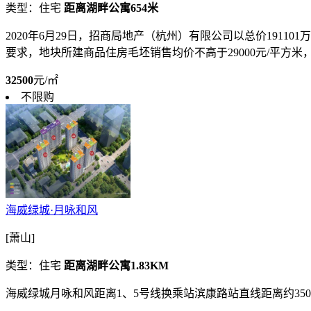
类型：住宅
距离湖畔公寓654米
2020年6月29日，招商局地产（杭州）有限公司以总价191101万元竞
要求，地块所建商品住房毛坯销售均价不高于29000元/平方米，且毛
32500
元/㎡
不限购
海威绿城·月咏和风
[萧山]
类型：住宅
距离湖畔公寓1.83KM
海威绿城月咏和风距离1、5号线换乘站滨康路站直线距离约3