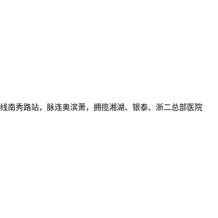
5号线南秀路站，脉连奥滨萧，拥揽湘湖、银泰、浙二总部医院