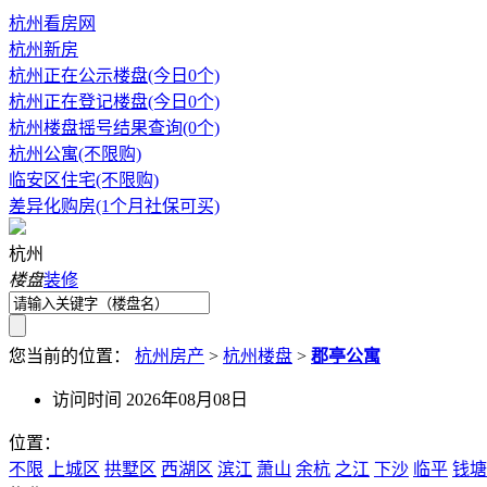
杭州看房网
杭州新房
杭州正在公示楼盘(今日0个)
杭州正在登记楼盘(今日0个)
杭州楼盘摇号结果查询(0个)
杭州公寓(不限购)
临安区住宅(不限购)
差异化购房(1个月社保可买)
杭州
楼盘
装修
您当前的位置：
杭州房产
>
杭州楼盘
>
郡亭公寓
访问时间 2026年08月08日
位置：
不限
上城区
拱墅区
西湖区
滨江
萧山
余杭
之江
下沙
临平
钱塘