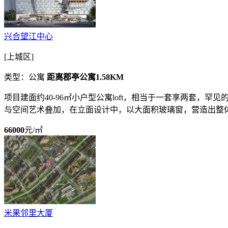
兴合望江中心
[上城区]
类型：公寓
距离郡亭公寓1.58KM
项目建面约40-96㎡小户型公寓loft，相当于一套享两套，罕
与空间艺术叠加，在立面设计中，以大面积玻璃窗，营造出整体的
66000
元/㎡
米果邻里大厦