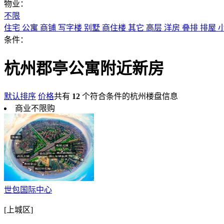
物业：
不限
住宅
公寓
商铺
写字楼
别墅
商住楼
其它
高层
洋房
叠排
排屋
条件：
杭州郡亭公寓附近新房
默认排序
价格
共有
12
个符合条件的杭州楼盘信息
商业不限购
世包国际中心
[上城区]