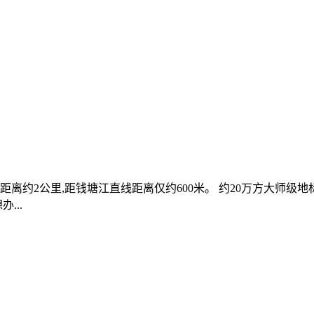
2公里,距钱塘江直线距离仅约600米。 约20万方大师级地标总部群
...