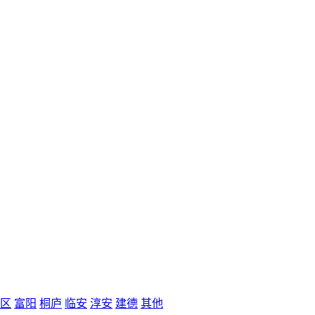
区
富阳
桐庐
临安
淳安
建德
其他