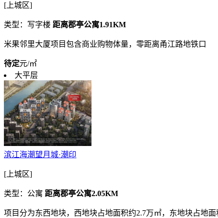
[上城区]
类型：写字楼
距离郡亭公寓1.91KM
米果邻里大厦项目包含商业购物体量，零距离甬江路地铁口
待定
元/㎡
大平层
滨江海潮望月城·潮印
[上城区]
类型：公寓
距离郡亭公寓2.05KM
项目分为东西地块，西地块占地面积约2.7万㎡，东地块占地面积