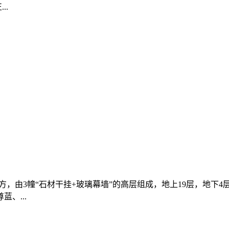
..
，由3幢“石材干挂+玻璃幕墙”的高层组成，地上19层，地下4
、...