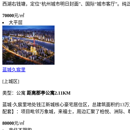
西湖右钱塘，定位“杭州城市明日封面”、国际“城市客厅”。纯正.
70000
元/㎡
大平层
蓝城久宸里
[上城区]
类型：公寓
距离郡亭公寓2.11KM
蓝城·久宸里地处钱江新城核心豪宅居住区，总建筑面积约13万方
配套】：项目毗邻万象城，来福士，周边汇聚了柏悦、洲际、尊蓝
80000
元/㎡