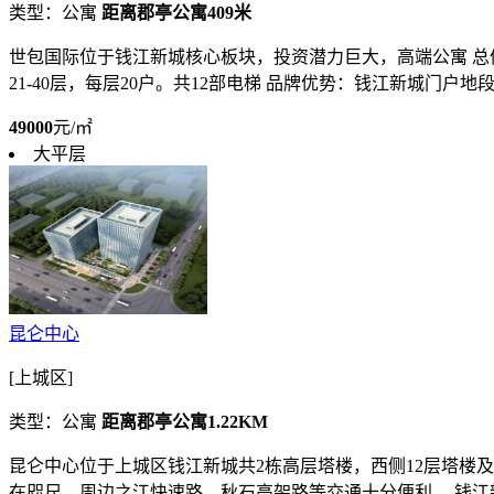
类型：公寓
距离郡亭公寓409米
世包国际位于钱江新城核心板块，投资潜力巨大，高端公寓 总体24
21-40层，每层20户。共12部电梯 品牌优势：钱江新城门户地
49000
元/㎡
大平层
昆仑中心
[上城区]
类型：公寓
距离郡亭公寓1.22KM
昆仑中心位于上城区钱江新城共2栋高层塔楼，西侧12层塔楼及
在咫尺，周边之江快速路、秋石高架路等交通十分便利。 钱江新