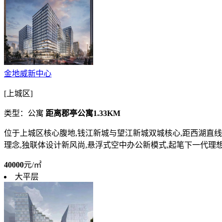
金地威新中心
[上城区]
类型：公寓
距离郡亭公寓1.33KM
位于上城区核心腹地,钱江新城与望江新城双城核心,距西湖直线距离约
理念,独联体设计新风尚,悬浮式空中办公新模式,起笔下一代理想办
40000
元/㎡
大平层