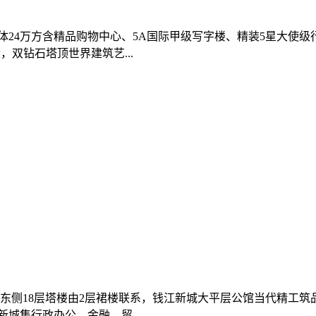
万方含精品购物中心、5A国际甲级写字楼、精装5星大使级行政公馆/
段，双钻石塔顶世界建筑艺...
东侧18层塔楼由2层裙楼联系，钱江新城大平层公馆当代精工筑品。
城集行政办公、金融、贸...