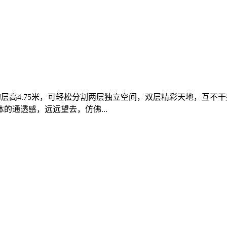
见的层高4.75米，可轻松分割两层独立空间，双层精彩天地，互不
通透感，远远望去，仿佛...