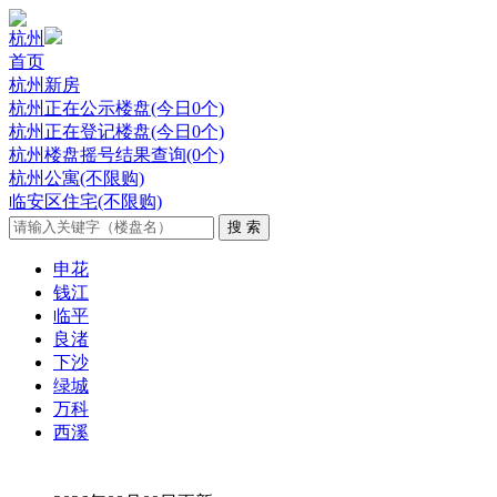
杭州
首页
杭州新房
杭州正在公示楼盘(今日0个)
杭州正在登记楼盘(今日0个)
杭州楼盘摇号结果查询(0个)
杭州公寓(不限购)
临安区住宅(不限购)
申花
钱江
临平
良渚
下沙
绿城
万科
西溪