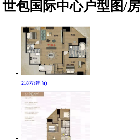
世包国际中心户型图/
218方(建面)