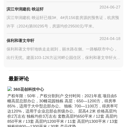
2024-06-27
滨江华润建杭·映运轩
滨江华润建杭·映运轩已领3#、4#共156套房源的预售证，杭房预
许字（2024)第00295号，房源均价29500元/平米。
2024-04-18
保利和著文华轩
保利和著文华轩地铁走走就到，丽水路在侧。一路畅联市中心，
出行无忧。建面103-126方运河畔公园住区，保利和著文华轩火...
最新评论
360花创科技中心
产权年限：50年，产权分割到户 交付时间：2021年底 项目由5
幢高层总部办公，30幢花园独栋 高层：650—1200方，得房率
85%，适用于大中型总部办公。 独栋: 700—1100万，得房率可
达120%，适用于企业总部会所级办公。 层高4.2米 价格高层均
价2万左右 独栋均价3万左右 套数高层约650平米 / 12套 高层约
850平米 / 13套 高层约1200平米 / 11套 高层约1300平米 / 13套
独栋约800—1300平米 / 30套 产品优势...