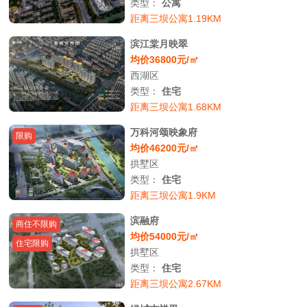
类型：
公寓
距离三坝公寓1.19KM
滨江棠月映翠
均价36800元/㎡
西湖区
类型：
住宅
距离三坝公寓1.68KM
万科河颂映象府
限购
均价46200元/㎡
拱墅区
类型：
住宅
距离三坝公寓1.9KM
滨融府
商住不限购
均价54000元/㎡
住宅限购
拱墅区
类型：
住宅
距离三坝公寓2.67KM