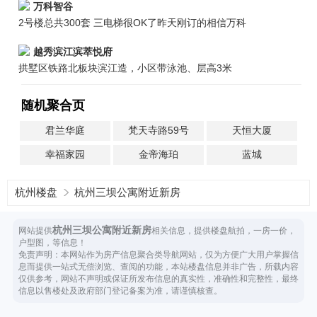
万科智谷
2号楼总共300套 三电梯很OK了昨天刚订的相信万科
越秀滨江滨萃悦府
拱墅区铁路北板块滨江造，小区带泳池、层高3米
随机聚合页
君兰华庭
梵天寺路59号
天恒大厦
幸福家园
金帝海珀
蓝城
杭州楼盘
杭州三坝公寓附近新房
杭州三坝公寓附近新房
网站提供
相关信息，提供楼盘航拍，一房一价，
户型图，等信息！
免责声明：本网站作为房产信息聚合类导航网站，仅为方便广大用户掌握信
息而提供一站式无偿浏览、查阅的功能，本站楼盘信息并非广告，所载内容
仅供参考，网站不声明或保证所发布信息的真实性，准确性和完整性，最终
信息以售楼处及政府部门登记备案为准，请谨慎核查。