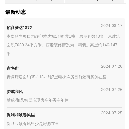
最新动态
2024-08-17
招商爱达1872
本次销售项目为缤印爱达城14幢,共1幢，房屋套数48套，总建筑
面积7050.24平方米。房源装修情况为：精装。高层约146-147
平...
2024-07-26
青隽府
青隽府建面约95-115㎡纯7层电梯洋房目前还有房源在售
2024-07-26
赞成和风
赞成·和风实景准现房今年买今年住!
2024-07-25
保利和颂春风里
保利和颂春风里少是房源在售