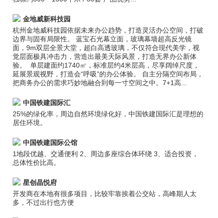
金地威新科技园
杭州金地威科技园依据未来办公趋势，打造灵活办公空间，打破
边界与固有局限性。 蓝宝石光幕立面，玻璃幕墙超高反光镜
面，9m双层全景大堂，超白高透玻璃，不仅符合现代美学，视
觉层面极具冲击力，营造出最美天际风景，打造无界办公新体
验。 单层建面约1740㎡，标准层约4米层高，尽享阔绰尺度，
延展景观视野，打造会“呼吸”的办公体验。 自主分隔空间布局，
把商务办公的需求巧妙地融合到每一寸空间之中。7+1高...
中国铁建国际汇
25%的绿化率，周边自然环境绿化好，中国铁建国际汇是理想的
居住环境。
中国铁建国际公馆
1地段优越、交通便利 2、周边多座综合体环绕 3、适合投资，
总体性价比高。
星创晶悦府
开发商在本地有很多项目，比较牢靠挨着公交站，高峰期人太
多，不过出行也方便