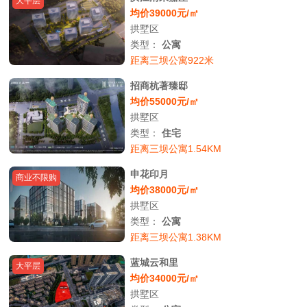
大平层
均价39000元/㎡
拱墅区
类型：
公寓
距离三坝公寓922米
招商杭著臻邸
均价55000元/㎡
拱墅区
类型：
住宅
距离三坝公寓1.54KM
申花印月
商业不限购
均价38000元/㎡
拱墅区
类型：
公寓
距离三坝公寓1.38KM
蓝城云和里
大平层
均价34000元/㎡
拱墅区