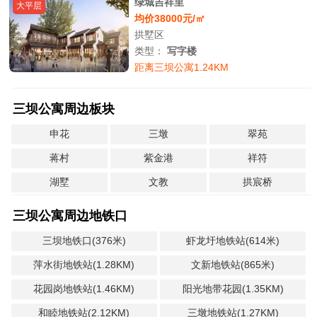
绿城吉祥里
大平层
均价38000元/㎡
拱墅区
类型：
写字楼
距离三坝公寓1.24KM
三坝公寓周边板块
申花
三墩
翠苑
蒋村
紫金港
祥符
湖墅
文教
拱宸桥
三坝公寓周边地铁口
三坝地铁口(376米)
虾龙圩地铁站(614米)
萍水街地铁站(1.28KM)
文新地铁站(865米)
花园岗地铁站(1.46KM)
阳光地带花园(1.35KM)
和睦地铁站(2.12KM)
三墩地铁站(1.27KM)