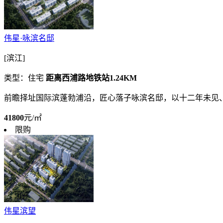
伟星·咏滨名邸
[滨江]
类型：住宅
距离西浦路地铁站1.24KM
前瞻择址国际滨蓬勃浦沿，匠心落子咏滨名邸，以十二年未见、
41800
元/㎡
限购
伟星滨望