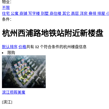
物业：
不限
住宅
公寓
商铺
写字楼
别墅
商住楼
其它
高层
洋房
叠排
排屋
条件：
杭州西浦路地铁站附近新楼盘
默认排序
价格
共有
12
个符合条件的杭州楼盘信息
限购
滨江揽晖美寓
[滨江]