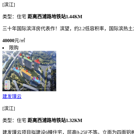
[滨江]
类型：住宅
距离西浦路地铁站1.44KM
三十年国际滨洋房代表作！滨望，约2.2低容积率，国际滨热土之上
40000
元/㎡
限购
建发璞云
[滨江]
类型：住宅
距离西浦路地铁站1.32KM
建发璞云项目拟建设6幢住宅，层高9-25F不等。立面为四