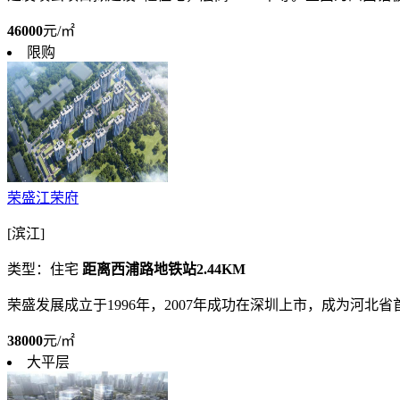
46000
元/㎡
限购
荣盛江荣府
[滨江]
类型：住宅
距离西浦路地铁站2.44KM
荣盛发展成立于1996年，2007年成功在深圳上市，成为河北
38000
元/㎡
大平层