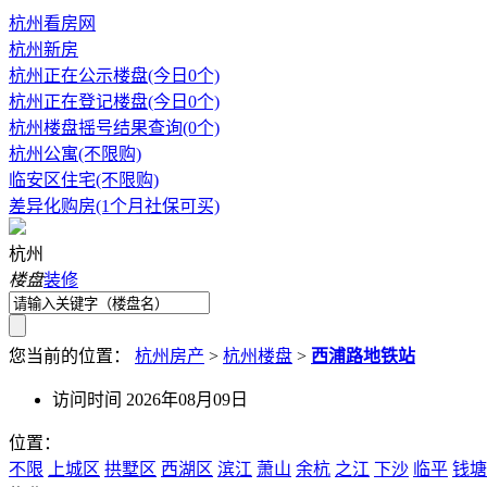
杭州看房网
杭州新房
杭州正在公示楼盘(今日0个)
杭州正在登记楼盘(今日0个)
杭州楼盘摇号结果查询(0个)
杭州公寓(不限购)
临安区住宅(不限购)
差异化购房(1个月社保可买)
杭州
楼盘
装修
您当前的位置：
杭州房产
>
杭州楼盘
>
西浦路地铁站
访问时间 2026年08月09日
位置：
不限
上城区
拱墅区
西湖区
滨江
萧山
余杭
之江
下沙
临平
钱塘