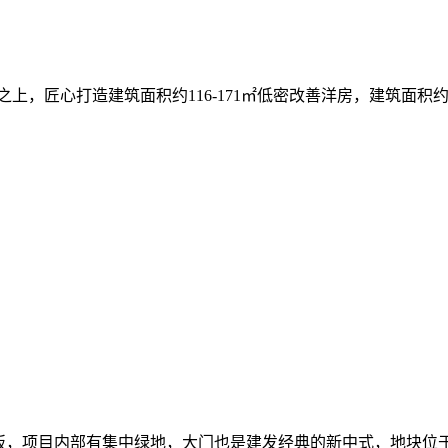
，匠心打造建筑面积约116-171㎡低密改善洋房，建筑面积约10
面铝板，项目内部有集中绿地，大门也是建发经典的新中式，地块位