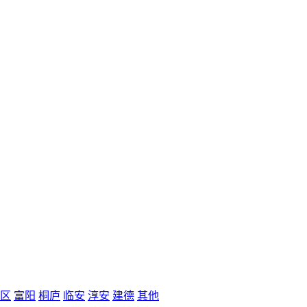
区
富阳
桐庐
临安
淳安
建德
其他