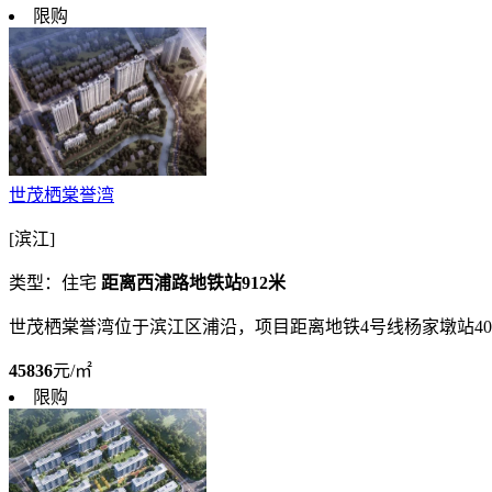
限购
世茂栖棠誉湾
[滨江]
类型：住宅
距离西浦路地铁站912米
世茂栖棠誉湾位于滨江区浦沿，项目距离地铁4号线杨家墩站4
45836
元/㎡
限购