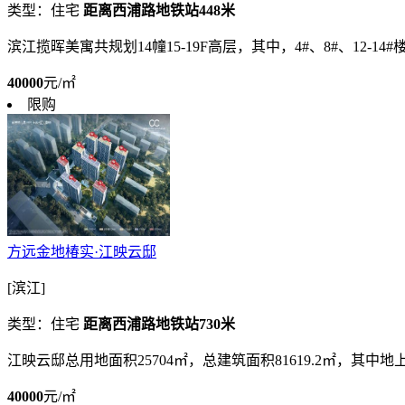
类型：住宅
距离西浦路地铁站448米
滨江揽晖美寓共规划14幢15-19F高层，其中，4#、8#、12
40000
元/㎡
限购
方远金地椿实·江映云邸
[滨江]
类型：住宅
距离西浦路地铁站730米
江映云邸总用地面积25704㎡，总建筑面积81619.2㎡，其中地上
40000
元/㎡