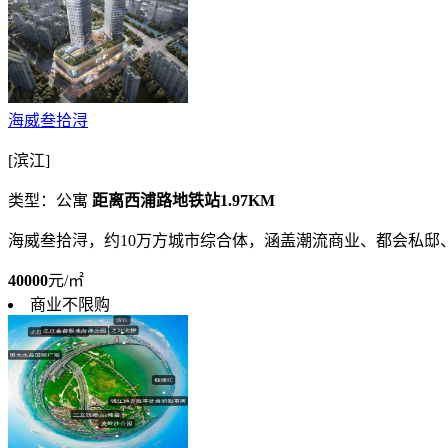
海威叁拾浔
[滨江]
类型：公寓
距离西浦路地铁站1.97KM
海威叁拾浔，约10万方城市综合体，涵盖潮流商业、都会私
40000
元/㎡
商业不限购