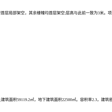
-14#楼首层局部架空，其余楼幢均首层架空;层高与此前一致为3米。
建筑面积59119.2㎡，地下建筑面积22500㎡。容积率2.3，建筑