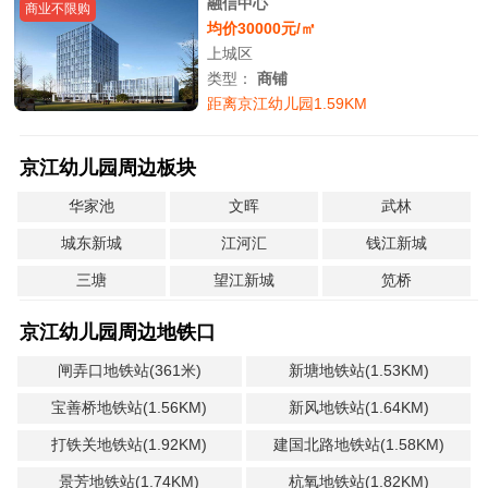
融信中心
商业不限购
均价30000元/㎡
上城区
类型：
商铺
距离京江幼儿园1.59KM
京江幼儿园周边板块
华家池
文晖
武林
城东新城
江河汇
钱江新城
三塘
望江新城
笕桥
京江幼儿园周边地铁口
闸弄口地铁站(361米)
新塘地铁站(1.53KM)
宝善桥地铁站(1.56KM)
新风地铁站(1.64KM)
打铁关地铁站(1.92KM)
建国北路地铁站(1.58KM)
景芳地铁站(1.74KM)
杭氧地铁站(1.82KM)