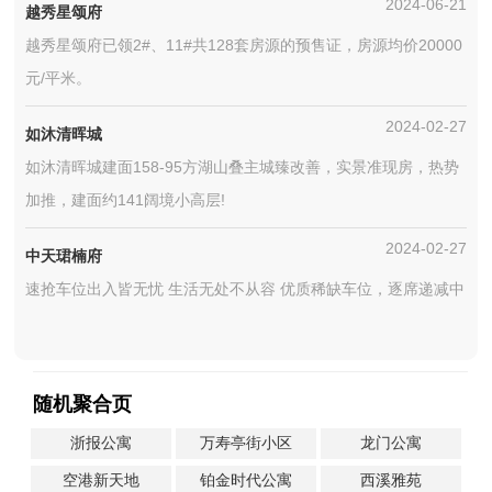
2024-06-21
越秀星颂府
越秀星颂府已领2#、11#共128套房源的预售证，房源均价20000
元/平米。
2024-02-27
如沐清晖城
如沐清晖城建面158-95方湖山叠主城臻改善，实景准现房，热势
加推，建面约141阔境小高层!
2024-02-27
中天珺楠府
速抢车位出入皆无忧 生活无处不从容 优质稀缺车位，逐席递减中
随机聚合页
浙报公寓
万寿亭街小区
龙门公寓
空港新天地
铂金时代公寓
西溪雅苑