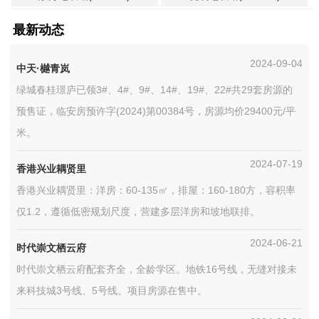
最新动态
2024-09-04
中天·樾青岚
绿城春桂璟庐已领3#、4#、9#、14#、19#、22#共29套房源的
预售证，临安房预许字(2024)第00384号，房源均价29400元/平
米。
2024-07-19
香港兴业耦贤里
香港兴业耦贤里：洋房：60-135㎡，排屋：160-180方，容积率
仅1.2，遵循低密规划尺度，营建多层洋房和坡地联排。
2024-06-21
时代崇文栖云府
时代崇文栖云府配套齐全，全龄学区。地铁16号线，无缝对接未
来科技城3号线、5号线。项目房源在售中。