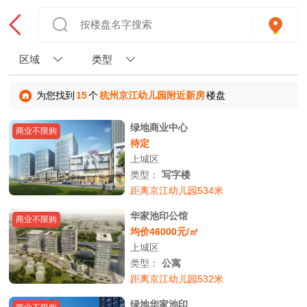
区域
类型
为您找到
15
个
杭州京江幼儿园附近新房
楼盘
绿地商业中心
商业不限购
待定
上城区
类型：
写字楼
距离京江幼儿园534米
华家池印公馆
商业不限购
均价46000元/㎡
上城区
类型：
公寓
距离京江幼儿园532米
绿地华家池印