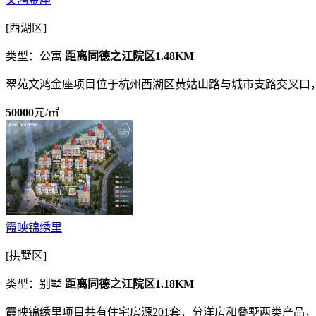
[西湖区]
类型：公寓
距离同德之江院区1.48KM
翠苑文鸿金座项目位于杭州西湖区黄姑山路与城市支路交叉口
50000
元/㎡
霞映锦绣里
[拱墅区]
类型：别墅
距离同德之江院区1.18KM
霞映锦绣里项目共有住宅房源201套，分洋房和叠墅两类产品，其中洋