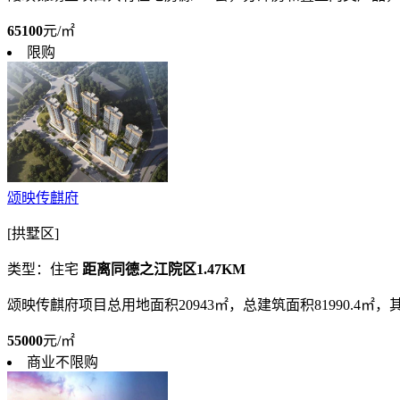
65100
元/㎡
限购
颂映传麒府
[拱墅区]
类型：住宅
距离同德之江院区1.47KM
颂映传麒府项目总用地面积20943㎡，总建筑面积81990.4㎡，其
55000
元/㎡
商业不限购