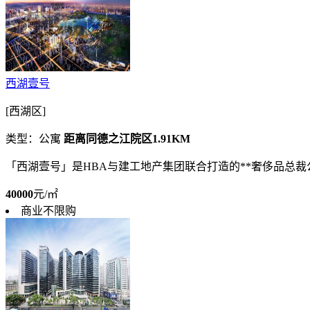
西湖壹号
[西湖区]
类型：公寓
距离同德之江院区1.91KM
「西湖壹号」是HBA与建工地产集团联合打造的**奢侈品总
40000
元/㎡
商业不限购