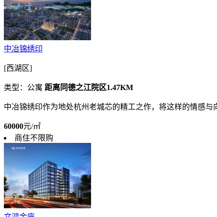
中冶锦绣印
[西湖区]
类型：公寓
距离同德之江院区1.47KM
中冶锦绣印作为地处杭州老城芯的精工之作，将这样的情感与
60000
元/㎡
商住不限购
文鸿金座