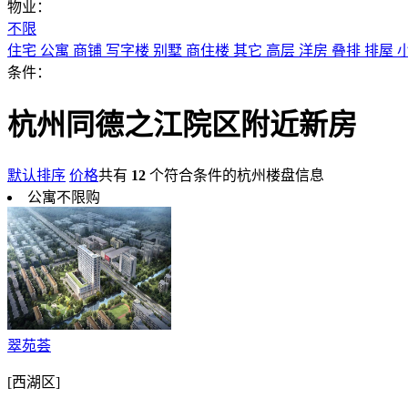
物业：
不限
住宅
公寓
商铺
写字楼
别墅
商住楼
其它
高层
洋房
叠排
排屋
条件：
杭州同德之江院区附近新房
默认排序
价格
共有
12
个符合条件的杭州楼盘信息
公寓不限购
翠苑荟
[西湖区]