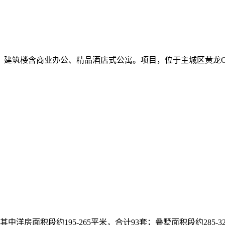
，建筑楼含商业办公、精品酒店式公寓。项目，位于主城区黄龙C
房面积段约195-265平米，合计93套；叠墅面积段约285-3