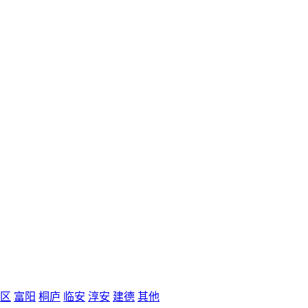
区
富阳
桐庐
临安
淳安
建德
其他