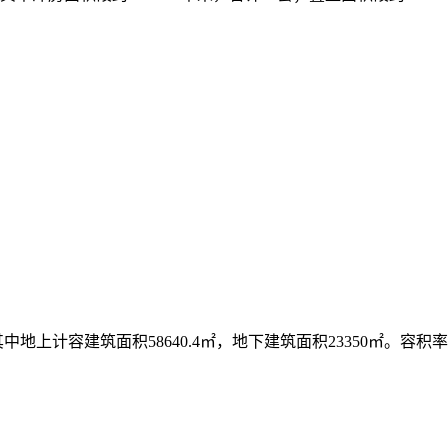
中地上计容建筑面积58640.4㎡，地下建筑面积23350㎡。容积率