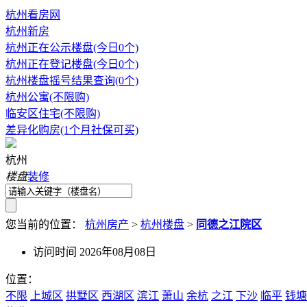
杭州看房网
杭州新房
杭州正在公示楼盘(今日0个)
杭州正在登记楼盘(今日0个)
杭州楼盘摇号结果查询(0个)
杭州公寓(不限购)
临安区住宅(不限购)
差异化购房(1个月社保可买)
杭州
楼盘
装修
您当前的位置：
杭州房产
>
杭州楼盘
>
同德之江院区
访问时间 2026年08月08日
位置：
不限
上城区
拱墅区
西湖区
滨江
萧山
余杭
之江
下沙
临平
钱塘