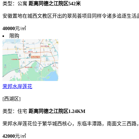
类型：公寓
距离同德之江院区542米
安徽置地在城西文教区开出的翠苑荟项目同样令诸多追逐生活
40000
元/㎡
限购
荣邦水岸莲花
[西湖区]
类型：住宅
距离同德之江院区1.24KM
荣邦水岸莲花位于繁华城西核心，东临丰潭路，南面文三西路
42000
元/㎡