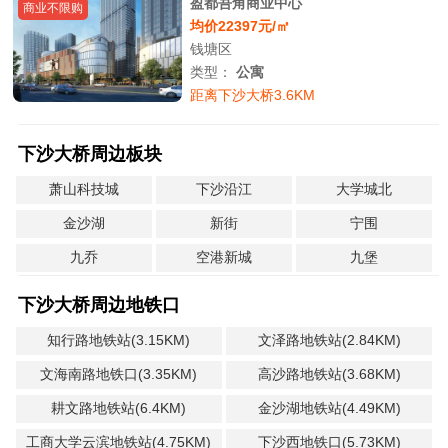
盈都吾角商业中心
商业不限购
均价22397元/㎡
钱塘区
类型：
公寓
距离下沙大桥3.6KM
下沙大桥周边板块
萧山科技城
下沙沿江
大学城北
金沙湖
新街
宁围
九乔
空港新城
九堡
下沙大桥周边地铁口
知行路地铁站(3.15KM)
文泽路地铁站(2.84KM)
文海南路地铁口(3.35KM)
高沙路地铁站(3.68KM)
耕文路地铁站(6.4KM)
金沙湖地铁站(4.49KM)
工商大学云滨地铁站(4.75KM)
下沙西地铁口(5.73KM)