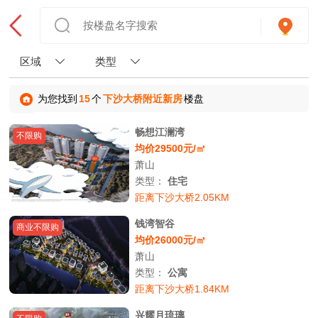
区域
类型
为您找到
15
个
下沙大桥附近新房
楼盘
畅想江澜湾
不限购
均价29500元/㎡
萧山
类型：
住宅
距离下沙大桥2.05KM
钱湾智谷
商业不限购
均价26000元/㎡
萧山
类型：
公寓
距离下沙大桥1.84KM
兴耀月琉璃