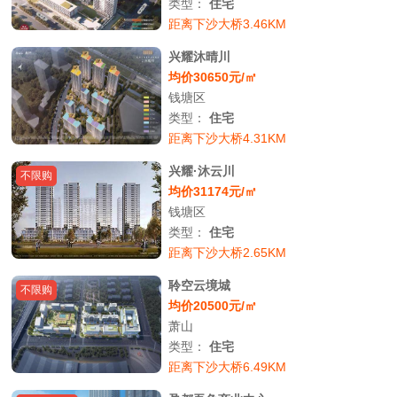
类型：
住宅
距离下沙大桥3.46KM
兴耀沐晴川
均价30650元/㎡
钱塘区
类型：
住宅
距离下沙大桥4.31KM
兴耀·沐云川
不限购
均价31174元/㎡
钱塘区
类型：
住宅
距离下沙大桥2.65KM
聆空云境城
不限购
均价20500元/㎡
萧山
类型：
住宅
距离下沙大桥6.49KM