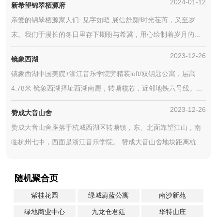
2024-01-12
新希望锦翠栖源府
亲爱的锦翠栖源家人们: 见字如晤,展信舒颜!时光荏苒，又至岁
末。我们于漫长的冬日里存下期盼与希冀，用心绘制着岁月的...
2023-12-26
镜象西湖
镜象西湖中国美院+浙江音乐学院旁精装loft/双钥匙公寓，层高
4.78米 镜象西湖择址西湖南麓，转塘核芯，近邻地铁六号线。...
2023-12-26
赞成大音山舍
赞成大音山舍座落于杭城西湖区转塘镇，东、北面靠望江山，南
临杭州七中，西面是浙江音乐学院。 赞成大音山舍地块距离杭...
随机聚合页
紫桂花园
绿城蔚蓝公寓
南沙新苑
绿地商业中心
九龙仓君廷
华特山庄