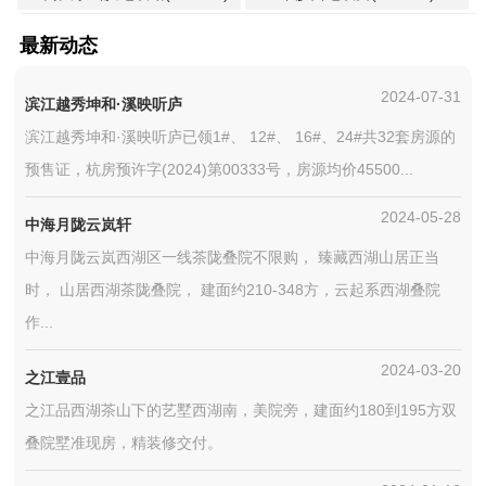
最新动态
2024-07-31
滨江越秀坤和·溪映听庐
滨江越秀坤和·溪映听庐已领1#、 12#、 16#、24#共32套房源的
预售证，杭房预许字(2024)第00333号，房源均价45500...
2024-05-28
中海月陇云岚轩
中海月陇云岚西湖区一线茶陇叠院不限购， 臻藏西湖山居正当
时， 山居西湖茶陇叠院， 建面约210-348方，云起系西湖叠院
作...
2024-03-20
之江壹品
之江品西湖茶山下的艺墅西湖南，美院旁，建面约180到195方双
叠院墅准现房，精装修交付。