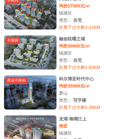
不限购
均价27500元/㎡
钱塘区
类型：
住宅
距离下沙大桥3.01KM
融创杭曜之城
不限购
均价30000元/㎡
钱塘区
类型：
住宅
距离下沙大桥2.83KM
科尔博亚时代中心
商业不限购
均价35000元/㎡
萧山
类型：
写字楼
距离下沙大桥5.38KM
龙湖·御潮江上
待定
钱塘区