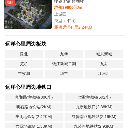
绿城宇诚·丽澜轩
限购
均价39600元/㎡
上城区
类型：
住宅
距离远洋心里2.24KM
远洋心里周边板块
艮北
九堡
城东新城
笕桥
钱江新城二期
九乔
丰收湖
华丰
江河汇
远洋心里周边地铁口
九和路地铁站(886米)
七堡地铁站(592米)
明石路地铁站(2KM)
九堡地铁口(2.38KM)
黎明地铁站(2.42KM)
红普南路地铁站(2.19KM)
六堡地铁站(1.38KM)
九睦路地铁站(2.93KM)