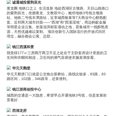
诚通城投紫荆辰光
黄龙圈 地铁口之上 生活迭新 地处西湖区古墩路、天目山路路口
的紫荆辰光，坐拥黄龙、文教双中心，毗邻地铁3号线古墩路
站、地铁二号线丰潭路站，近享城西银泰等7大商业中心醇熟配
套。近邻两大城市封面——“西湖”和“西溪湿地”，周边蚂蚁金服
等明星企业云集。坐落澎湃财富涌动之地，荟集城市一线醇熟资
源，天然优越难以复制。 项目创新引入国际流行的开放式街区
理念，融合都会公寓、总部...
钱江西溪和景
我觉得177㎡三房两厅两卫不足之处在于主卧套房设计里面的卫
生间和衣帽间相连，卫生间的潮气容易使衣服发潮发霉。
华元天鹅堡
华元天鹅堡门口就是公交炮台新桥站，路线比较多，83路，83
路区间，102路，346路等，还算便利。
钱江浙商创投中心
城西的交通是一大隐患，希望早点开通地铁3号线，但是发展前
景看好
西湖龙府