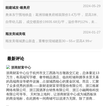
2024-05-29
能建城发·瞰奥府
奥体东宁围地铁盘：葛洲坝瞰奥府精装限价3.4万/平， 层高3米、
自带幼儿园， 成交楼面价19935.68元/平，溢价率约12%，未...
2024-01-27
顺发美城美颂
顺发美颂城萧山新盘，重餐饮现铺建面30～55㎡层高4.99㎡
最新评论
浙商财富中心
浙商财富中心位于杭州市文三西路与古墩路交汇处，总体量近13
万方，有高端写字楼、奢华精品酒店、临街旺铺和拥享水景天幕
的高端商业等硬件设施，占据城西核心的黄金区域。而且，汇聚
了众多优秀的浙商——新财道财富管理股份有限公司、浙江格家
网络有限公司、浙江国酒茅台销售有限公司、浙江小融网络科技
有限公司等等。 天时加上地利，让浙商财富中心成为城西板块
的商业地标，在此拥有一间商铺可以说潜力无限。除了浙商...