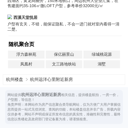
西湖区，黄龙商圈旁，150米地铁口，周边杭州大企业汇集，在
售建面约35-106㎡微LOFT户型，参考单价32000元/㎡
西溪天堂悦居
户型有玄关，不错，能保证隐私，不会一进门就对室内看得一清
二楚。
随机聚合页
浮力森林苑
保亿丽景山
绿城桃花源
凤凰村
文三路地铁站
湖墅
杭州楼盘
杭州远洋心里附近新房
杭州远洋心里附近新房
网站提供
相关信息，提供楼盘航拍，一房一价，
户型图，等信息！
免责声明：本网站作为房产信息聚合类导航网站，仅为方便广大用户掌握信
息而提供一站式无偿浏览、查阅的功能，本站楼盘信息并非广告，所载内容
仅供参考，网站不声明或保证所发布信息的真实性，准确性和完整性，最终
信息以售楼处及政府部门登记备案为准，请谨慎核查。