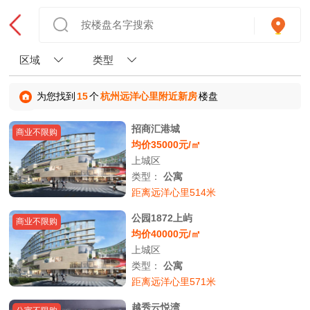
区域
类型
为您找到
15
个
杭州远洋心里附近新房
楼盘
招商汇港城
商业不限购
均价35000元/㎡
上城区
类型：
公寓
距离远洋心里514米
公园1872上屿
商业不限购
均价40000元/㎡
上城区
类型：
公寓
距离远洋心里571米
越秀云悦湾