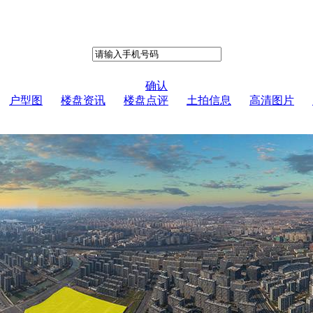
确认
户型图
楼盘资讯
楼盘点评
土拍信息
高清图片