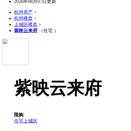
2026年08月07日更新
杭州房产
>
杭州楼盘
>
上城区楼盘
>
紫映云来府
（住宅 ）
紫映云来府
限购
住宅
上城区