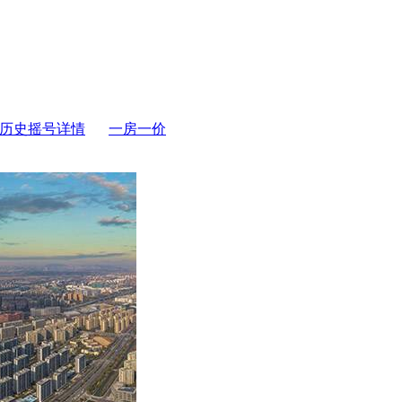
历史摇号详情
一房一价