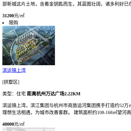
部新城这片土地，含着金钥匙而生，其蓝图壮阔，诸多利好已在陆
31200
元/㎡
限购
滨运锦上湾
[拱墅区]
类型：住宅
距离杭州万达广场2.22KM
滨运锦上湾，滨江集团与杭州市商旅运河集团携手打造约52万
理想生活相遇，为城市改善客群。 建筑面积约108-168㎡望河高层丨
40000
元/㎡