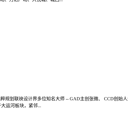
业的纯粹规划联袂设计界多位知名大师 -- GAD主创张微、 CCD
运河板块，紧邻...