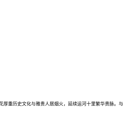
申花厚重历史文化与雅贵人居烟火，延续运河十里繁华贵脉。与