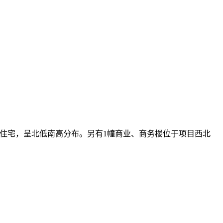
3F高层住宅，呈北低南高分布。另有1幢商业、商务楼位于项目西北