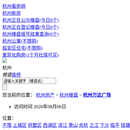
杭州看房网
杭州新房
杭州正在公示楼盘(今日0个)
杭州正在登记楼盘(今日0个)
杭州楼盘摇号结果查询(0个)
杭州公寓(不限购)
临安区住宅(不限购)
差异化购房(1个月社保可买)
杭州
楼盘
装修
您当前的位置：
杭州房产
>
杭州楼盘
>
杭州万达广场
访问时间 2026年08月06日
位置：
不限
上城区
拱墅区
西湖区
滨江
萧山
余杭
之江
下沙
临平
钱塘