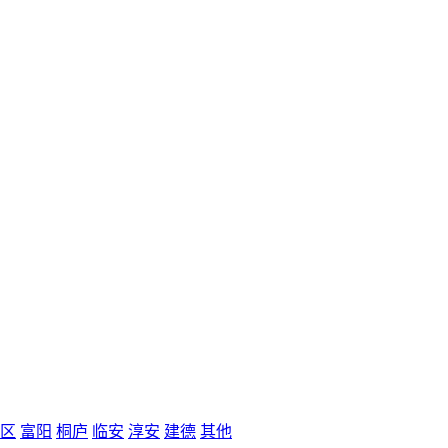
区
富阳
桐庐
临安
淳安
建德
其他