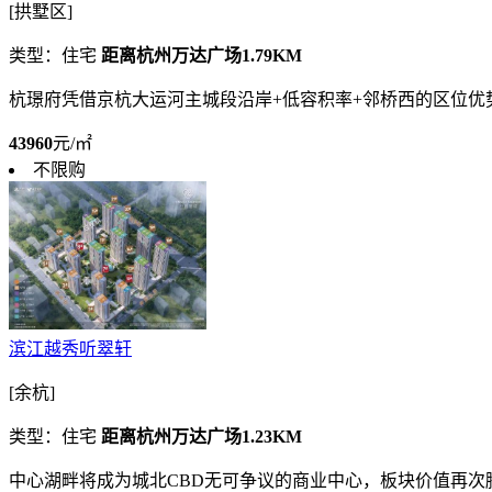
[拱墅区]
类型：住宅
距离杭州万达广场1.79KM
杭璟府凭借京杭大运河主城段沿岸+低容积率+邻桥西的区位
43960
元/㎡
不限购
滨江越秀听翠轩
[余杭]
类型：住宅
距离杭州万达广场1.23KM
中心湖畔将成为城北CBD无可争议的商业中心，板块价值再次腾