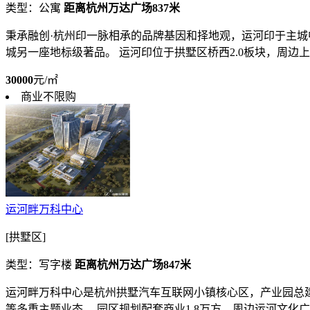
类型：公寓
距离杭州万达广场837米
秉承融创·杭州印一脉相承的品牌基因和择地观，运河印于主城
城另一座地标级著品。 运河印位于拱墅区桥西2.0板块，周边上塘
30000
元/㎡
商业不限购
运河畔万科中心
[拱墅区]
类型：写字楼
距离杭州万达广场847米
运河畔万科中心是杭州拱墅汽车互联网小镇核心区，产业园总建
等多重主题业态。 园区规划配套商业1.8万方，周边运河文化广