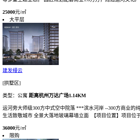
25000
元/㎡
大平层
建发缦云
[拱墅区]
类型：公寓
距离杭州万达广场1.14KM
运河旁大师级300方中式空中院落 ***滨水河岸 --300方商
生活致敬城市 全景大落地玻璃幕墙立面 【项目位置】项目位于大
36000
元/㎡
限购