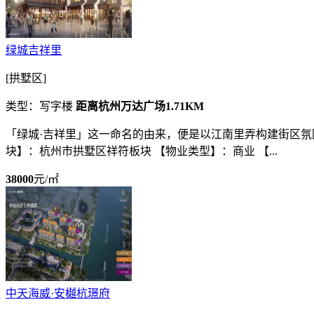
绿城吉祥里
[拱墅区]
类型：写字楼
距离杭州万达广场1.71KM
「绿城·吉祥里」这一命名的由来，便是以江南里弄构建街区氛围，取
块】：杭州市拱墅区祥符板块 【物业类型】：商业 【...
38000
元/㎡
中天海威·安樾杭璟府