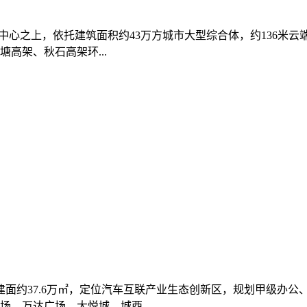
中心之上，依托建筑面积约43万方城市大型综合体，约136米
高架、秋石高架环...
面约37.6万㎡，定位汽车互联产业生态创新区，规划甲级办公
场、万达广场、大悦城、城西...