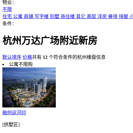
物业：
不限
住宅
公寓
商铺
写字楼
别墅
商住楼
其它
高层
洋房
叠排
排屋
条件：
杭州万达广场附近新房
默认排序
价格
共有
12
个符合条件的杭州楼盘信息
公寓不限购
融创运河印
[拱墅区]