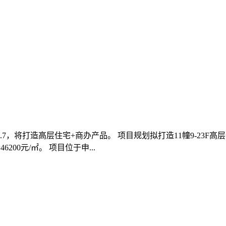
率2.7，将打造高层住宅+商办产品。 项目规划拟打造11幢9-2
200元/㎡。 项目位于申...