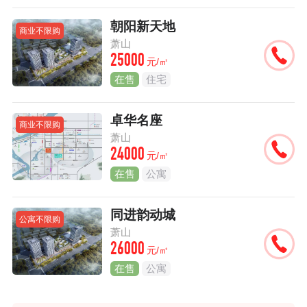
朝阳新天地
商业不限购
萧山
25000
元/㎡
在售
住宅
卓华名座
商业不限购
萧山
24000
元/㎡
在售
公寓
同进韵动城
公寓不限购
萧山
26000
元/㎡
在售
公寓