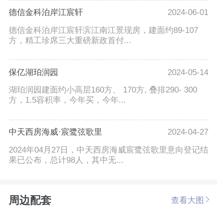
德信金科泊岸江宸轩
2024-06-01
德信金科泊岸江宸轩滨江南江景现房，建面约89-107
方，精工珍席三大重磅新政首付...
保亿湖珀润园
2024-05-14
湖珀润园建面约小高层160方、 170方, 叠排290- 300
方，1.5容积率，今年买，今年...
中天西房海威·宸鹭弦歌里
2024-04-27
2024年04月27日，中天西房海威宸鹭弦歌里意向登记结
果已公布，总计98人，其中无...
周边配套
查看大图