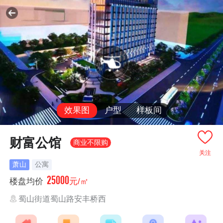
效果图
户型
样板间
财富公馆
商业不限购
关注
萧山
公寓
25000
楼盘均价
元/㎡
蜀山街道蜀山路安丰桥西