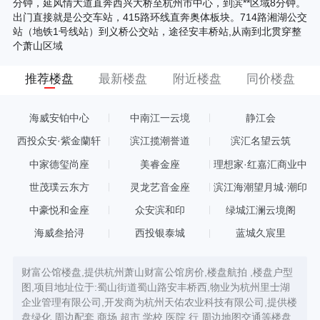
分钟，延风情大道直奔西兴大桥至杭州市中心，到滨**区域8分钟。
出门直接就是公交车站，415路环线直奔奥体板块。714路湘湖公交
站（地铁1号线站）到义桥公交站，途径安丰桥站,从南到北贯穿整
个萧山区域
推荐楼盘
最新楼盘
附近楼盘
同价楼盘
海威安铂中心
中南江一云境
静江会
西投众安·紫金蘭轩
滨江揽潮誉道
滨汇名望云筑
中家德玺尚座
美睿金座
理想家·红嘉汇商业中
心
世茂璞云东方
灵龙艺音金座
滨江海潮望月城·潮印
中豪悦和金座
众安滨和印
绿城江澜云境阁
海威叁拾浔
西投银泰城
蓝城久宸里
财富公馆楼盘,提供杭州萧山财富公馆房价,楼盘航拍 ,楼盘户型
图,项目地址位于:蜀山街道蜀山路安丰桥西,物业为杭州里士湖
企业管理有限公司,开发商为杭州天佑农业科技有限公司,提供楼
盘绿化,周边配套,商场,超市,学校,医院,行,周边地图交通等楼盘