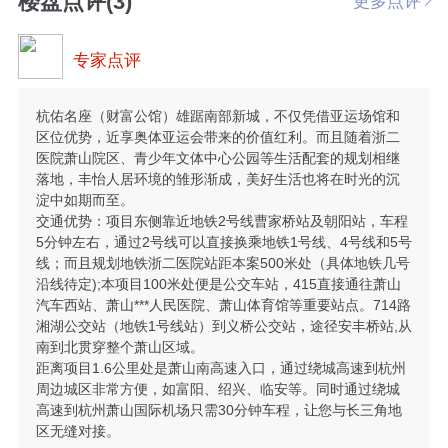
楼盘点评(3)
更多点评
专家点评
杭佑名座（财富公馆）雄踞南部新城，不仅凭借亚运场馆和
区位优势，近享奥体亚运会带来的价值红利。而且随着浙二
医院萧山院区、青少年文体中心公园等生活配套的规划相继
落地，丰怡人居环境的雏形渐成，美好生活也将在时光的沉
淀中如期而至。
交通优势：项目东侧靠近地铁2号线曹家桥站及朝阳站，车程
5分钟左右，通过2号线可以直接换乘地铁1号线、4号线和5号
线；而且规划地铁浙二医院站距本案500米处（具体地铁几号
沿线待定);本项目100米处便是公交车站，415直接通往萧山
汽车西站、萧山***人民医院、萧山体育馆等重要站点。714路
湘湖公交站（地铁1号线站）到义桥公交站，途径安丰桥站,从
南到北贯穿整个萧山区域。
距离项目1.6公里处是萧山南高速入口，通过绕城高速到杭州
周边城区非常方便，如富阳、绍兴、临安等。同时通过绕城
高速到杭州萧山国际机场只需30分钟车程，让您与长三角地
区无缝对接。