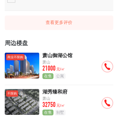
查看更多评价
周边楼盘
萧山御湖公馆
商业不限购
萧山
21000
元/㎡
在售
公寓
湖秀臻和府
不限购
萧山
32750
元/㎡
在售
别墅