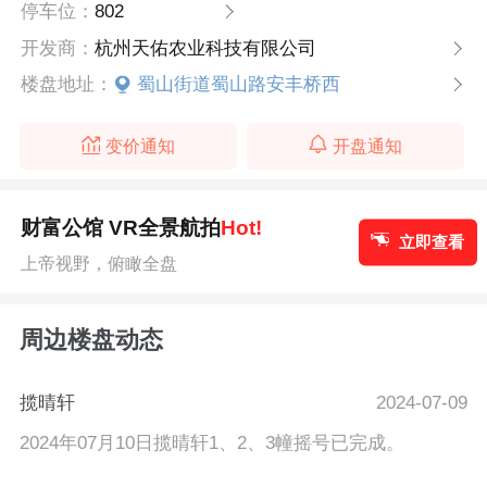
停车位：
802
开发商：
杭州天佑农业科技有限公司
楼盘地址：
蜀山街道蜀山路安丰桥西
变价通知
开盘通知
财富公馆 VR全景航拍
Hot!
立即查看
上帝视野，俯瞰全盘
周边楼盘动态
揽晴轩
2024-07-09
2024年07月10日揽晴轩1、2、3幢摇号已完成。