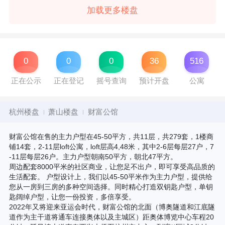
加载更多楼盘
0
0
0
36
516
正在公示
正在登记
摇号查询
预计开盘
公寓
杭州楼盘
萧山楼盘
财富公馆
财富公馆在售的主力户型在45-50平方，共11层，共279套，1楼商
铺14套，2-11层loft公寓，loft层高4,48米，其中2-6层每层27户，7
-11层每层26户。主力户型朝南50平方，朝北47平方。
周边配套8000平米的社区商业，让您足不出户，即可享受高品质的
生活配套。 户型设计上，我们以45-50平米作为主力户型，提供给
您从一房到三房的多种空间选择。同时精心打造双钥匙户型，单钥
匙阔绰户型，让您一份投资，多倍享受。
2022年又将迎来亚运会时代，财富公馆的北面（博奥隧道和江底隧
道作为主干道将通车连接奥体以及主城区）距奥体博览中心车程20