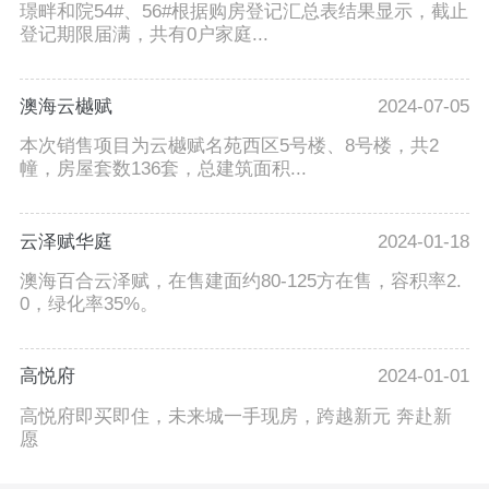
璟畔和院54#、56#根据购房登记汇总表结果显示，截止
登记期限届满，共有0户家庭...
澳海云樾赋
2024-07-05
本次销售项目为云樾赋名苑西区5号楼、8号楼，共2
幢，房屋套数136套，总建筑面积...
云泽赋华庭
2024-01-18
澳海百合云泽赋，在售建面约80-125方在售，容积率2.
0，绿化率35%。
高悦府
2024-01-01
高悦府即买即住，未来城一手现房，跨越新元 奔赴新
愿