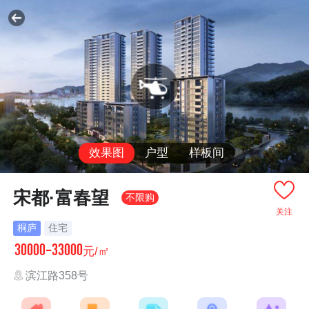
效果图
户型
样板间
宋都·富春望
不限购
关注
桐庐
住宅
30000-33000
元/㎡
滨江路358号