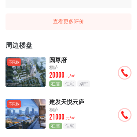
查看更多评价
周边楼盘
圆尊府
不限购
桐庐
20000
元/㎡
在售
住宅
别墅
建发天悦云庐
不限购
桐庐
21000
元/㎡
在售
住宅