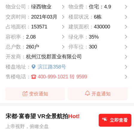
物业公司：
绿西物业
物业费：
住宅：4.9
交房时间：
2021年03月
楼层状况：
6栋
占地面积：
153571
建筑面积：
430000
容积率：
2.08
绿化率：
35%
总户数：
260户
停车位：
300
开发商：
杭州江悦郡置业有限公司
楼盘地址：
滨江路358号
售楼电话：
400-999-1021 转 9599
变价通知
开盘通知
宋都·富春望 VR全景航拍
Hot!
立即查看
上帝视野，俯瞰全盘