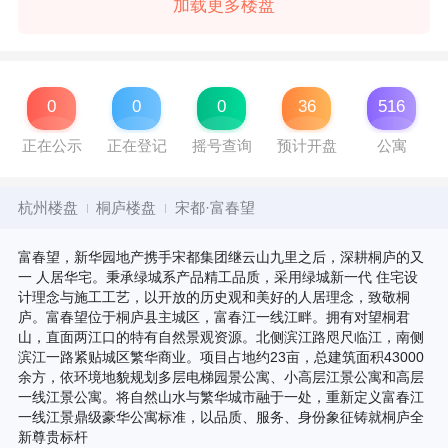
加载更多楼盘
0
0
0
36
516
正在公示
正在登记
摇号查询
预计开盘
公寓
杭州楼盘
桐庐楼盘
宋都·富春望
富春望，新华园地产携手宋都集团继云山九里之后，深耕桐庐的又
一 人居华宅。秉承绿城系产品精工品质，采用绿城新一代 住宅设
计理念与施工工艺，以开放的历史观和美好的人居理念，致敬桐
庐。富春望位于桐庐县主城区，富春江一线江畔。拥有对望桐君
山，直面两江口的特有自然景观资源。北侧滨江路咫尺临江，南侧
滨江一路紧贴城区繁华商业。项目占地约23亩，总建筑面积43000
余方，依环境地貌规划多层电梯园景公寓、小高层江景公寓和高层
一线江景公寓。将自然山水与繁华城市融于一处，重新定义富春江
一线江景鼎级豪华公寓标准，以品质、服务、身份象征铸就桐庐全
新尊贵标杆