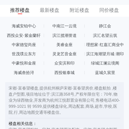
推荐楼盘
最新楼盘
附近楼盘
同价楼盘
海威安铂中心
中南江一云境
静江会
西投众安·紫金蘭轩
滨江揽潮誉道
滨汇名望云筑
中家德玺尚座
美睿金座
理想家·红嘉汇商业中
心
世茂璞云东方
灵龙艺音金座
滨江海潮望月城·潮印
中豪悦和金座
众安滨和印
绿城江澜云境阁
海威叁拾浔
西投银泰城
蓝城久宸里
宋都·富春望楼盘,提供杭州桐庐宋都·富春望房价,楼盘航拍 ,楼
盘户型图,项目地址位于:滨江路358号,产权年限住宅：70年,物
业为绿西物业,开发商为杭州江悦郡置业有限公司,售楼电话400-
999-1021 转 9599,提供楼盘绿化,周边配套,商场,超市,学校,医
院,行,周边地图交通等楼盘信。
楼盘相关信息：