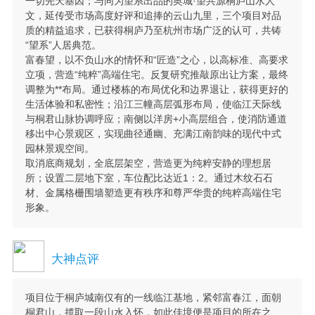
一切先天基因；与同为望系出品的奥城·望共源桐庐山水人
文，延传受市场高度好评和追捧的云山九里，三个项目对品
质的精益追求，已获得桐庐乃至杭州市场广泛的认可，共铸
“望系”人居典范。
富春望，以不负山水的情怀和“匠造”之心，以高标准、高要求
立项，营造“纯粹”高端住宅。反复研究推敲原出让方案，最终
调整为**布局。通过楼栋的布局优化和边界退让，获得更好的
生活体验和私密性；沿江三幢高层弧形布局，使临江天际线
与桐君山脉协调呼应；南侧以洋房+小高层组合，使消防通道
移出中心景观区，实现曲径通幽、充满江南韵味的现代中式
园林景观空间。
取消底商规划，全底层架空，营造更为纯粹安静的理想居
所；设置二层地下室，车位配比达近1：2。通过木纹石石
材、金属格栅围墙塑造更有秩序和尊严华贵的纯粹高端住宅
形象。
大神点评
项目位于桐庐城南仅有的一线临江基地，紧邻富春江，面朝
桐君山，揽取一段山水入怀，如此佳境便是项目的所在之