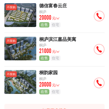
德信富春云庄
不限购
桐庐
20000
元/㎡
在售
住宅
桐庐滨江嘉品美寓
不限购
桐庐
21000
元/㎡
在售
住宅
桐韵家园
不限购
桐庐
20000
元/㎡
在售
住宅