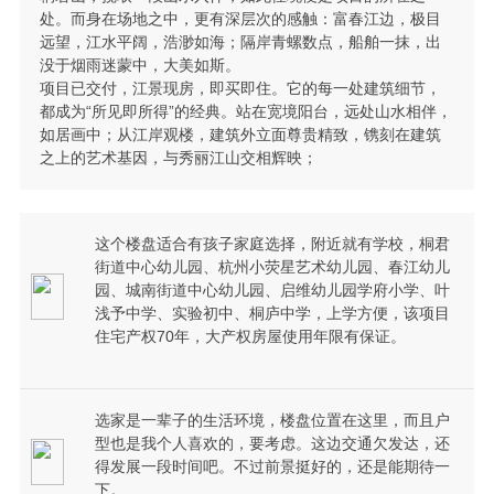
处。而身在场地之中，更有深层次的感触：富春江边，极目
远望，江水平阔，浩渺如海；隔岸青螺数点，船舶一抹，出
没于烟雨迷蒙中，大美如斯。
项目已交付，江景现房，即买即住。它的每一处建筑细节，
都成为“所见即所得”的经典。站在宽境阳台，远处山水相伴，
如居画中；从江岸观楼，建筑外立面尊贵精致，镌刻在建筑
之上的艺术基因，与秀丽江山交相辉映；
这个楼盘适合有孩子家庭选择，附近就有学校，桐君
街道中心幼儿园、杭州小荧星艺术幼儿园、春江幼儿
园、城南街道中心幼儿园、启维幼儿园学府小学、叶
浅予中学、实验初中、桐庐中学，上学方便，该项目
住宅产权70年，大产权房屋使用年限有保证。
选家是一辈子的生活环境，楼盘位置在这里，而且户
型也是我个人喜欢的，要考虑。这边交通欠发达，还
得发展一段时间吧。不过前景挺好的，还是能期待一
下。