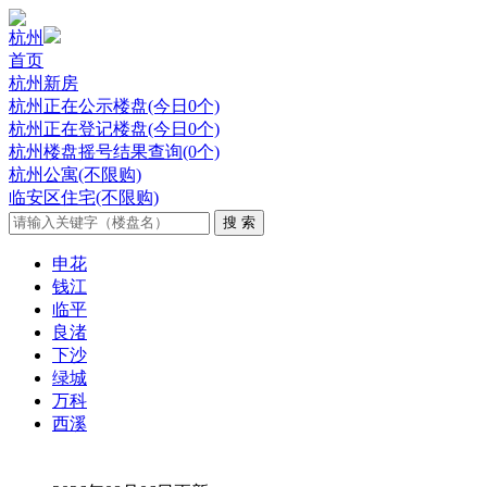
杭州
首页
杭州新房
杭州正在公示楼盘(今日0个)
杭州正在登记楼盘(今日0个)
杭州楼盘摇号结果查询(0个)
杭州公寓(不限购)
临安区住宅(不限购)
申花
钱江
临平
良渚
下沙
绿城
万科
西溪