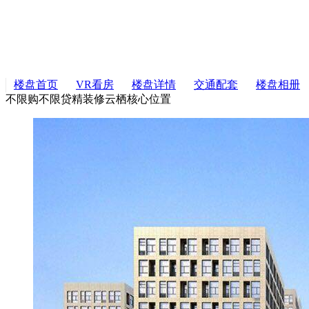
楼盘首页
VR看房
楼盘详情
交通配套
楼盘相册
不限购不限贷
精装修
云栖核心位置