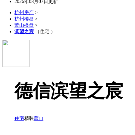
2026年08月07日更新
杭州房产
>
杭州楼盘
>
萧山楼盘
>
滨望之宸
（住宅 ）
德信滨望之宸
住宅
精装
萧山