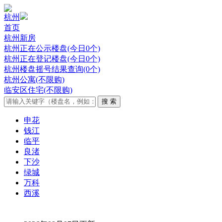
杭州
首页
杭州新房
杭州正在公示楼盘(今日0个)
杭州正在登记楼盘(今日0个)
杭州楼盘摇号结果查询(0个)
杭州公寓(不限购)
临安区住宅(不限购)
申花
钱江
临平
良渚
下沙
绿城
万科
西溪