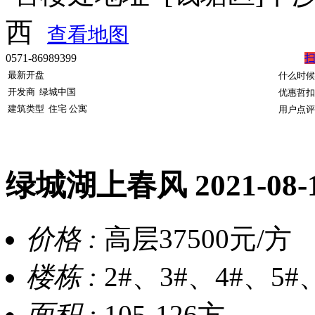
西
查看地图
0571-86989399
最新开盘
什么时候
开发商
绿城中国
优惠哲扣
建筑类型
住宅 公寓
用户点评
绿城湖上春风
2021-08
价格 :
高层37500元/方
楼栋 :
2#、3#、4#、5#
面积 :
105-126方