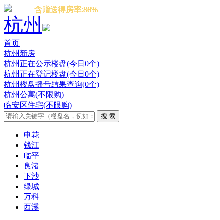
含赠送得房率:86%
含赠送得房率:88%
含赠送得房率:88%
含赠送得房率:86%
杭州
首页
杭州新房
杭州正在公示楼盘(今日0个)
杭州正在登记楼盘(今日0个)
杭州楼盘摇号结果查询(0个)
杭州公寓(不限购)
临安区住宅(不限购)
申花
钱江
临平
良渚
下沙
绿城
万科
西溪