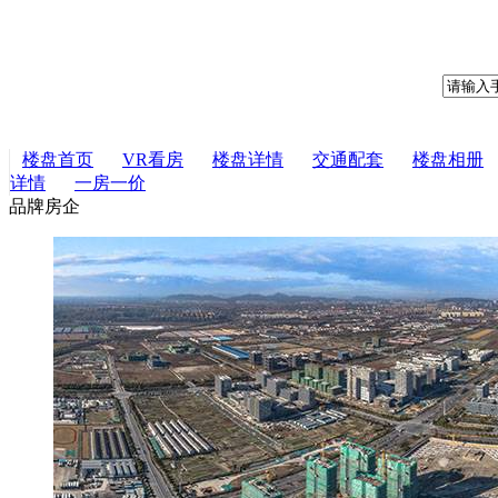
楼盘首页
VR看房
楼盘详情
交通配套
楼盘相册
详情
一房一价
品牌房企