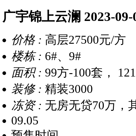
广宇锦上云澜
2023-09
价格 :
高层27500元/方
楼栋 :
6#、9#
面积 :
99方-100套， 12
装修 :
精装3000
冻资 :
无房无贷70万，其
09.05
预售时间