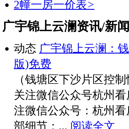
2幢一房一价表
>
广宇锦上云澜资讯/新
动态
广宇锦上云澜：钱
版)免费
（钱塘区下沙片区控制
关注微信公众号杭州看
注微信公众号：杭州看
部细节：...
阅读全文