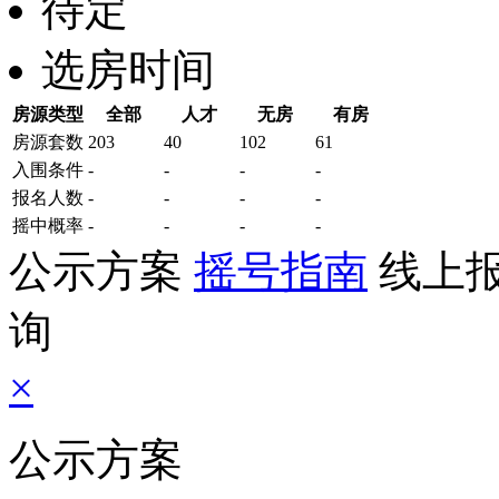
待定
选房时间
房源类型
全部
人才
无房
有房
房源套数
203
40
102
61
入围条件
-
-
-
-
报名
人数
-
-
-
-
摇中概率
-
-
-
-
公示方案
摇号指南
线上
询
×
公示方案