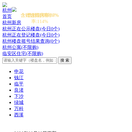
本期开盘
本期开盘
本期开盘
杭州
含赠送得房率:87%
含赠送得房率:88%
含赠送得房
首页
率:114%
杭州新房
杭州正在公示楼盘(今日0个)
杭州正在登记楼盘(今日0个)
杭州楼盘摇号结果查询(0个)
杭州公寓(不限购)
临安区住宅(不限购)
申花
钱江
临平
良渚
下沙
绿城
万科
西溪