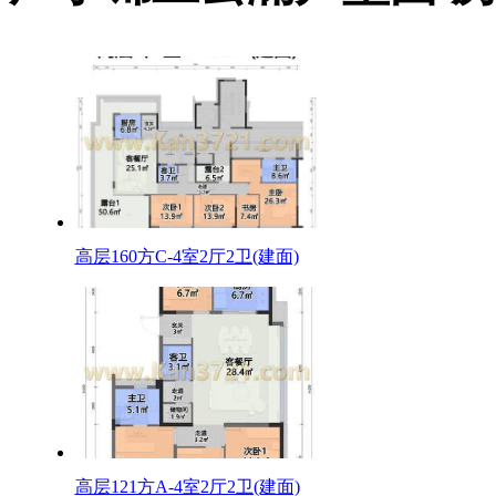
高层160方C-4室2厅2卫(建面)
高层121方A-4室2厅2卫(建面)