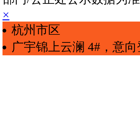
×
杭州市区
广宇锦上云澜
4#
，
意向