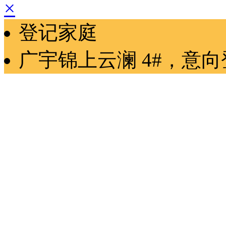
×
登记家庭
广宇锦上云澜
4#
，
意向