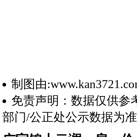
制图由:www.kan3721.c
免责声明：数据仅供参
部门/公正处公示数据为