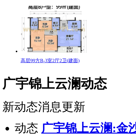
高层99方B-3室2厅2卫(建面)
广宇锦上云澜动态
新动态消息更新
动态
广宇锦上云澜:金