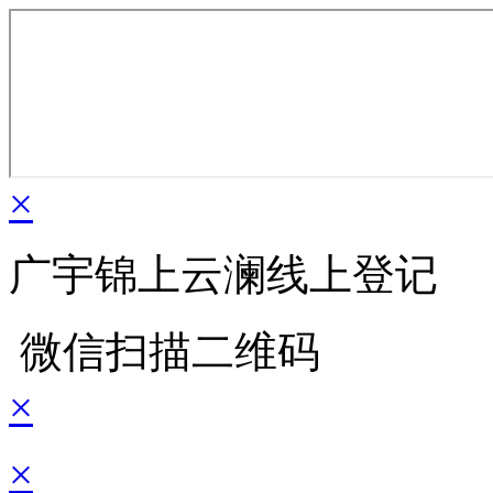
×
广宇锦上云澜线上登记
微信扫描二维码
×
×