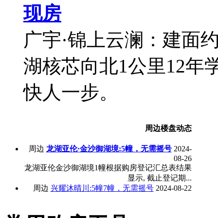
现房
广宇·锦上云澜：建面约
湖核芯向北1公里12
快人一步。
周边楼盘动态
周边
龙湖亚伦·金沙御湖境:5幢，无需摇号
2024-
08-26
龙湖亚伦金沙御湖境1幢根据购房登记汇总表结果
显示, 截止登记期...
周边
兴耀沐晴川:5幢7幢，无需摇号
2024-08-22